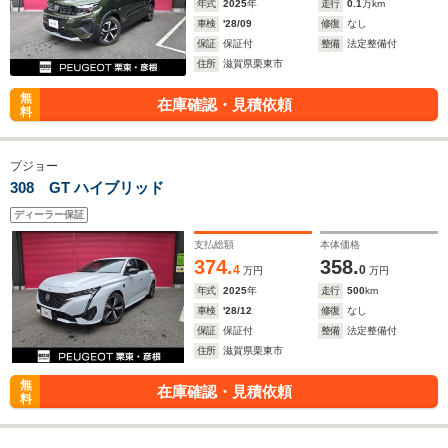
年式
2025
年
走行
0.1
万km
車検
'28/09
修復
なし
保証
保証付
整備
法定整備付
住所
滋賀県栗東市
無
在庫確認・見積依頼
料
プジョー
308 GT ハイブリッド
ディーラー保証
支払総額
本体価格
374.
358.
4
0
万円
万円
年式
2025
年
走行
500
km
車検
'28/12
修復
なし
保証
保証付
整備
法定整備付
住所
滋賀県栗東市
無
在庫確認・見積依頼
料