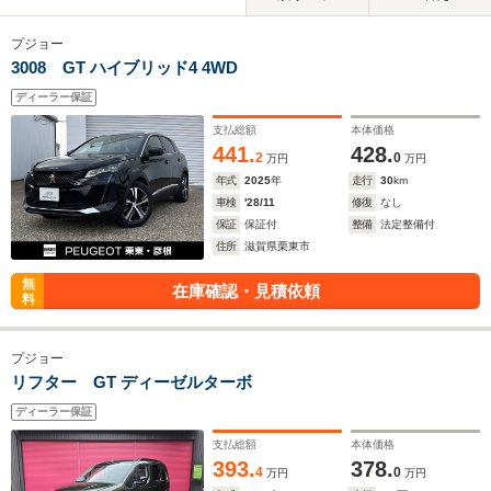
プジョー
3008 GT ハイブリッド4 4WD
ディーラー保証
支払総額
本体価格
441.
428.
2
0
万円
万円
年式
2025
年
走行
30
km
車検
'28/11
修復
なし
保証
保証付
整備
法定整備付
住所
滋賀県栗東市
無
在庫確認・見積依頼
料
プジョー
リフター GT ディーゼルターボ
ディーラー保証
支払総額
本体価格
393.
378.
4
0
万円
万円