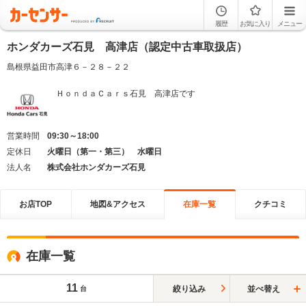
履歴
お気に入り
メニュー
ホンダカーズ石見 高津店（認定中古車取扱店）
島根県益田市高津６－２８－２２
ＨｏｎｄａＣａｒｓ石見 高津店です
営業時間
09:30～18:00
定休日
火曜日（第一・第三） 水曜日
法人名
株式会社ホンダカーズ石見
お店TOP
地図&アクセス
在庫一覧
クチコミ
在庫一覧
11
絞り込み
並べ替え
台