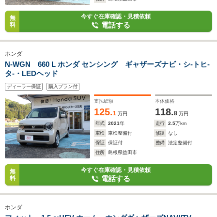
今すぐ在庫確認・見積依頼
無
電話する
料
ホンダ
N-WGN 660 L ホンダ センシング ギャザーズナビ・シ-トヒ-
タ-・LEDヘッド
ディーラー保証
購入プラン付
支払総額
本体価格
125.
118.
1
8
万円
万円
年式
2021
年
走行
2.5
万km
車検
車検整備付
修復
なし
保証
保証付
整備
法定整備付
住所
島根県益田市
今すぐ在庫確認・見積依頼
無
電話する
料
ホンダ