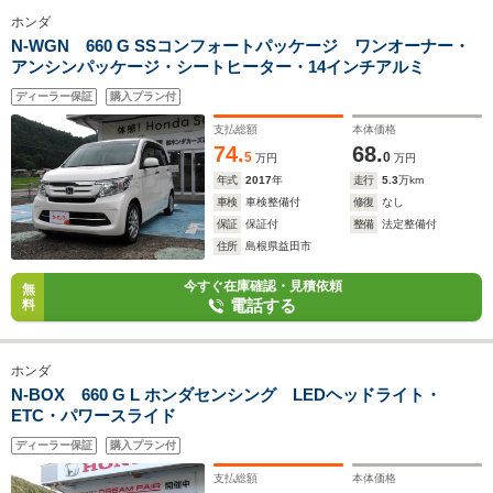
ホンダ
N-WGN 660 G SSコンフォートパッケージ ワンオーナー・
アンシンパッケージ・シートヒーター・14インチアルミ
ディーラー保証
購入プラン付
支払総額
本体価格
74.
68.
5
0
万円
万円
年式
2017
年
走行
5.3
万km
車検
車検整備付
修復
なし
保証
保証付
整備
法定整備付
住所
島根県益田市
今すぐ在庫確認・見積依頼
無
電話する
料
ホンダ
N-BOX 660 G L ホンダセンシング LEDヘッドライト・
ETC・パワースライド
ディーラー保証
購入プラン付
支払総額
本体価格