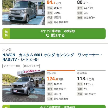
84.
80.
1
0
万円
万円
年式
2017
年
走行
6.7
万km
車検
'26/11
修復
なし
保証
保証付
整備
法定整備付
住所
島根県益田市
今すぐ在庫確認・見積依頼
無
電話する
料
ホンダ
N-WGN カスタム 660 L ホンダ センシング ワンオーナー・
NABI/TV・シ-トヒ-タ-
ディーラー保証
購入プラン付
支払総額
本体価格
124.
118.
8
5
万円
万円
年式
2021
年
走行
3.2
万km
車検
車検整備付
修復
なし
保証
保証付
整備
法定整備付
住所
島根県益田市
今すぐ在庫確認・見積依頼