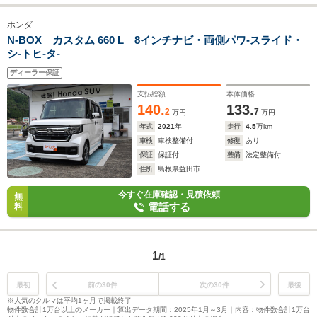
ホンダ
N-BOX カスタム 660 L 8インチナビ・両側パワ-スライド・
シ-トヒ-タ-
ディーラー保証
支払総額
本体価格
140.
133.
2
7
万円
万円
年式
2021
年
走行
4.5
万km
車検
車検整備付
修復
あり
保証
保証付
整備
法定整備付
住所
島根県益田市
今すぐ在庫確認・見積依頼
無
電話する
料
1
/1
最初
前の30件
次の30件
最後
※人気のクルマは平均1ヶ月で掲載終了
物件数合計1万台以上のメーカー｜算出データ期間：2025年1月～3月｜内容：物件数合計1万台