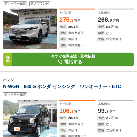
ディーラー保証
購入プラン付
支払総額
本体価格
275.
266.
3
0
万円
万円
年式
2021
年
走行
5.5
万km
車検
車検整備付
修復
なし
保証
保証付
整備
法定整備付
住所
島根県益田市
今すぐ在庫確認・見積依頼
無
電話する
料
ホンダ
N-WGN 660 G ホンダ センシング ワンオーナー・ETC
ディーラー保証
支払総額
本体価格
106.
99.
1
8
万円
万円
年式
2021
年
走行
2.2
万km
車検
車検整備付
修復
なし
保証
保証付
整備
法定整備付
住所
島根県益田市