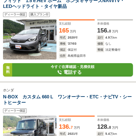
フィット 1.5 e:HEV ホーム ホンダギャザーズNAVI/TV・
LEDヘッドライト・タイヤ新品
ディーラー保証
購入プラン付
支払総額
本体価格
165
156.
0
万円
万円
年式
2020
年
走行
4.9
万km
車検
'27/03
修復
なし
保証
保証付
整備
法定整備付
住所
島根県益田市
今すぐ在庫確認・見積依頼
無
電話する
料
ホンダ
N-BOX カスタム 660 L ワンオーナー・ETC・ナビTV・シー
トヒーター
ディーラー保証
支払総額
本体価格
136.
128.
7
8
万円
万円
年式
2021
年
走行
5.4
万km