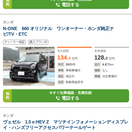
無
電話する
料
ホンダ
N-ONE 660 オリジナル ワンオーナー・ホンダ純正ナ
ビ/TV・ETC
ディーラー保証
購入プラン付
支払総額
本体価格
134.
128.
4
0
万円
万円
年式
2021
年
走行
4.8
万km
車検
車検整備付
修復
なし
保証
保証付
整備
法定整備付
住所
島根県益田市
今すぐ在庫確認・見積依頼
無
電話する
料
ホンダ
ヴェゼル 1.5 e:HEV Z マツチインフォメーションディスプレ
イ・ハンズフリーアクセスパワーテールゲート