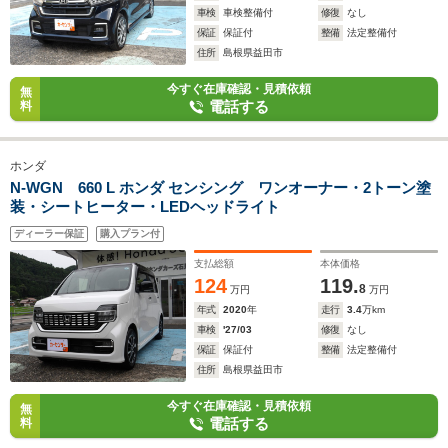
車検
車検整備付
修復
なし
保証
保証付
整備
法定整備付
住所
島根県益田市
今すぐ在庫確認・見積依頼
無
電話する
料
ホンダ
N-WGN 660 L ホンダ センシング ワンオーナー・2トーン塗
装・シートヒーター・LEDヘッドライト
ディーラー保証
購入プラン付
支払総額
本体価格
124
119.
8
万円
万円
年式
2020
年
走行
3.4
万km
車検
'27/03
修復
なし
保証
保証付
整備
法定整備付
住所
島根県益田市
今すぐ在庫確認・見積依頼
無
電話する
料