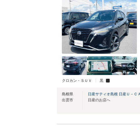
クロカン・ＳＵＶ
黒
島根県
日産サティオ島根 日産Ｕ－Ｃ
出雲市
日産のお店へ