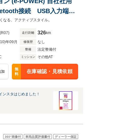
 (e-POWER) 自社社用
ooth接続 USB入力端
トルームミラー 踏み間違い
くなる、アクティブスタイル。
326
(R07)
km
走行距離
R10)年09月
なし
修復歴
法定整備付
整備
C
その他AT
ミッション
無
在庫確認・見積依頼
追加
料
インスタはじめました！
360°
画像付
車両品質評価書付
ディーラー保証