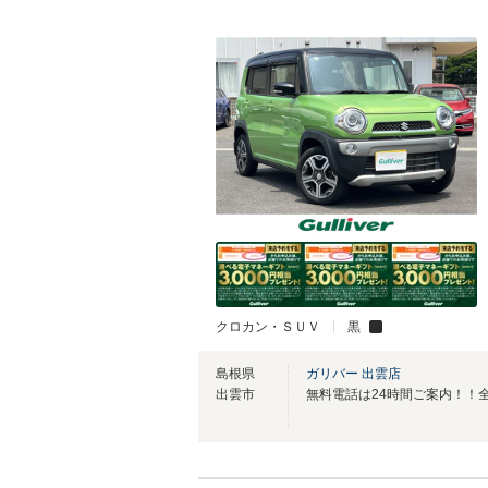
クロカン・ＳＵＶ
黒
島根県
ガリバー 出雲店
出雲市