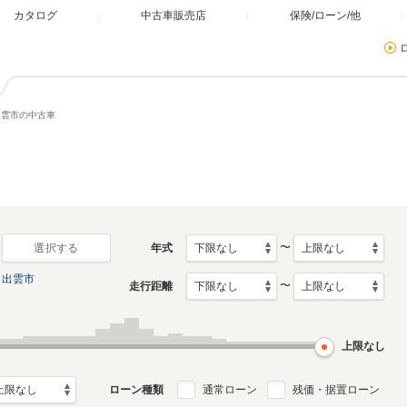
カタログ
中古車販売店
保険/ローン/他
出雲市の中古車
〜
年式
選択する
出雲市
〜
走行距離
上限なし
ローン種類
通常ローン
残価・据置ローン