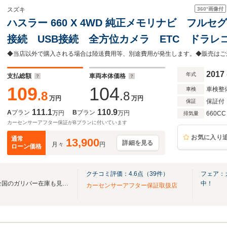
360°
画像付
スズキ
ハスラー 660 X 4WD 純正メモリナビ フルセグTV
接続 USB接続 全方位カメラ ETC ドラ
ーター 純正HIDヘッドライト 純正15AW 
2017
年式
支払総額
車両本体価格
109
104
車検整
車検
.8
.8
万円
万円
保証付
保証
111.1
110.9
A
プラン
B
プラン
万円
万円
660CC
排気量
カーセンサーアフター保証がBプランに付いています
お気に入り
通常
13,900
詳細を見る
月々
円
ローン価格
クチコミ評価：
4.6
点（
39
件）
フェア：
無料電話は24時間ご案内！！全国のガリバー在庫も見たい方は一括照会が可能です！
中！
カーセンサーアフター保証取扱店