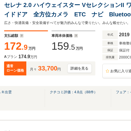
セレナ 2.0 ハイウェイスター VセレクションI
イドドア 全方位カメラ ETC ナビ Blueto
イビームアシスト ドラレコ 踏み間違い防止
広さ・快適装備・安全装備すべてが魅力的みんなで乗りたい。みんな載せたい。
2019
年式
支払総額
車両本体価格
172
159
車検整
車検
.9
.5
万円
万円
保証付
保証
174.9
A
プラン
万円
2000C
排気量
通常
33,700
詳細を見る
月々
円
ローン価格
お気に入り
ＡＲ出雲
クチコミ評価：
4.8
点（
88
件）
フェア：