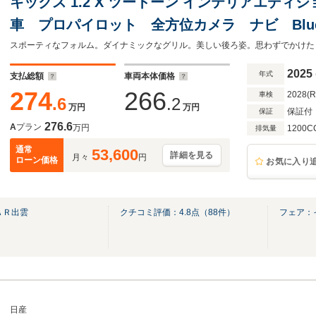
キックス 1.2 X ツートーン インテリアエディション
車 プロパイロット 全方位カメラ ナビ Bluet
子 ハイビームアシスト SOSコール スマー
スポーティなフォルム。ダイナミックなグリル。美しい後ろ姿。思わずでかけた
防止装置 車線逸脱警報
2025
年式
支払総額
車両本体価格
274
266
2028(
車検
.6
.2
万円
万円
保証付
保証
276.6
A
プラン
万円
1200C
排気量
通常
53,600
詳細を見る
月々
円
ローン価格
お気に入り
ＡＲ出雲
クチコミ評価：
4.8
点（
88
件）
フェア：
日産