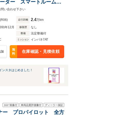
トヒーター スマートルームミ
お問い合わせ下さい
2.4
(R06)
万km
走行距離
R09)年12月
なし
修復歴
法定整備付
整備
C
インパネ7AT
ミッション
無
在庫確認・見積依頼
追加
料
インスタはじめました！
360°
画像付
車両品質評価書付
ディーラー保証
ンオーナー プロパイロット 全方