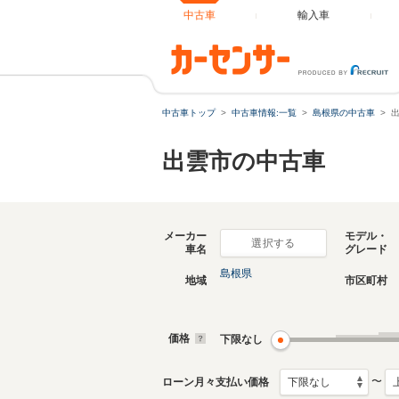
中古車
輸入車
中古車トップ
中古車情報:一覧
島根県の中古車
出雲市の中古車
メーカー
モデル・
選択する
車名
グレード
島根県
地域
市区町村
価格
下限なし
〜
ローン月々支払い価格