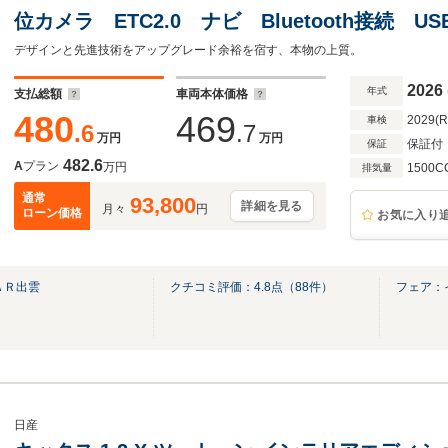
位カメラ ETC2.0 ナビ Bluetooth接続 U
ール スマートルームミラー ハイビームアシ
デザインと先進技術をアップグレード余裕を宿す、本物の上質。
車線逸脱警報
2026
年式
支払総額
車両本体価格
480
469
2029(
車検
.6
.7
万円
万円
保証付
保証
482.6
A
プラン
万円
1500C
排気量
通常
93,800
詳細を見る
月々
円
ローン価格
お気に入り
ＡＲ出雲
クチコミ評価：
4.8
点（
88
件）
フェア：
日産