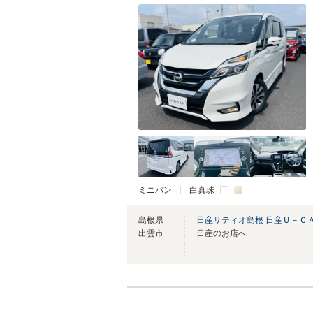
ミニバン
白真珠
島根県
日産サティオ島根 日産Ｕ－Ｃ
出雲市
日産のお店へ