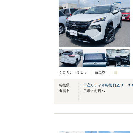
クロカン・ＳＵＶ
白真珠
島根県
日産サティオ島根 日産Ｕ－Ｃ
出雲市
日産のお店へ