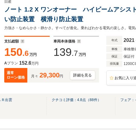
日産
ノート 1.2 X ワンオーナー ハイビームアシ
い防止装置 横滑り防止装置
力強さ・なめらかさ・静かさ。すべてが進化。乗ればわかる電気の楽しさ。電気
2021
年式
支払総額
車両本体価格
150
139
車検整
車検
.6
.7
万円
万円
保証付
保証
152.6
A
プラン
万円
1200C
排気量
通常
29,300
詳細を見る
月々
円
ローン価格
お気に入り
ＡＲ出雲
クチコミ評価：
4.8
点（
88
件）
フェア：