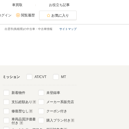
車買取
お役立ち記事
ログイン
閲覧履歴
お気に入り
出雲市(島根県)の中古車・中古車情報
サイトマップ
ミッション
AT/CVT
MT
新着物件
未登録車
支払総額あり
メーカー系販売店
修復歴なし
クーポン付き
車両品質評価書
購入プラン付き
付き