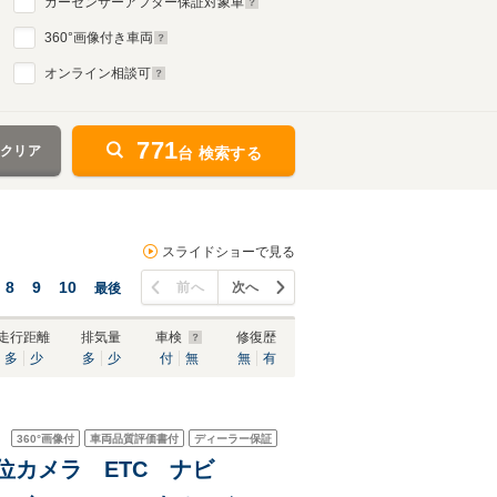
カーセンサーアフター保証対象車
360
°画像付き車両
オンライン相談可
771
をクリア
台 検索する
スライドショーで見る
8
9
10
前へ
次へ
最後
走行距離
排気量
車検
修復歴
多
少
多
少
付
無
無
有
360°
画像付
車両品質評価書付
ディーラー保証
全方位カメラ ETC ナビ