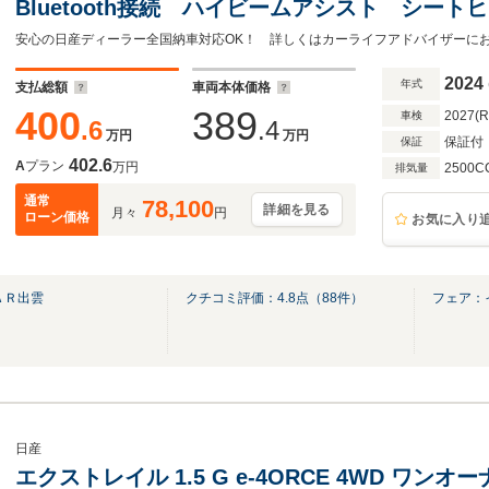
Bluetooth接続 ハイビームアシスト シー
ラー 踏み間違い防止装置 車線逸脱警報
安心の日産ディーラー全国納車対応OK！ 詳しくはカーライフアドバイザーに
2024
年式
支払総額
車両本体価格
400
389
2027(
車検
.6
.4
万円
万円
保証付
保証
402.6
A
プラン
万円
2500C
排気量
通常
78,100
詳細を見る
月々
円
ローン価格
お気に入り
ＡＲ出雲
クチコミ評価：
4.8
点（
88
件）
フェア：
日産
エクストレイル 1.5 G e-4ORCE 4WD ワ