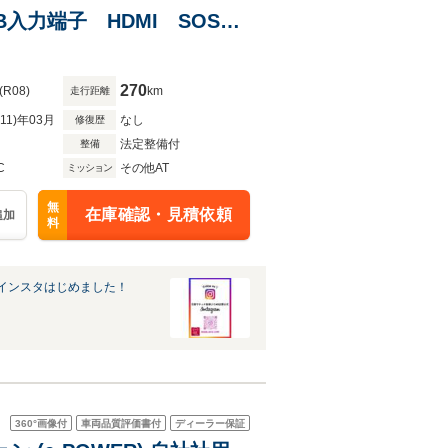
SB入力端子 HDMI SOSコ
スト 踏み間違い防止装置
270
(R08)
km
走行距離
R11)年03月
なし
修復歴
法定整備付
整備
C
その他AT
ミッション
無
在庫確認・見積依頼
追加
料
インスタはじめました！
360°
画像付
車両品質評価書付
ディーラー保証