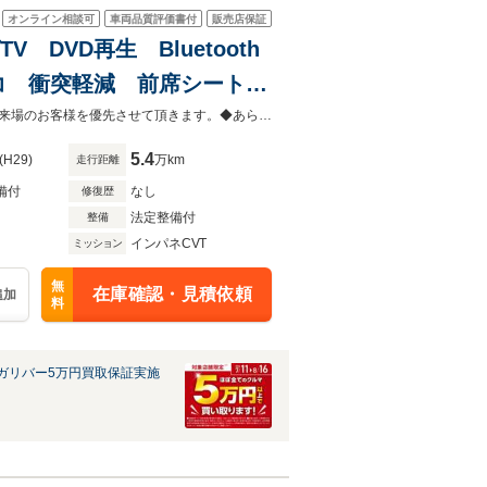
オンライン相談可
車両品質評価書付
販売店保証
 DVD再生 Bluetooth
レコ 衝突軽減 前席シートヒ
純正フロアマット
◆当店以外で購入される場合は陸送費用等、別途費用が発生します。◆販売はご来場のお客様を優先させて頂きます。◆あらかじめご確認下さい※販売は一般のお客様に限ります。
5.4
(H29)
万km
走行距離
備付
なし
修復歴
法定整備付
整備
インパネCVT
ミッション
無
在庫確認・見積依頼
追加
料
ガリバー5万円買取保証実施