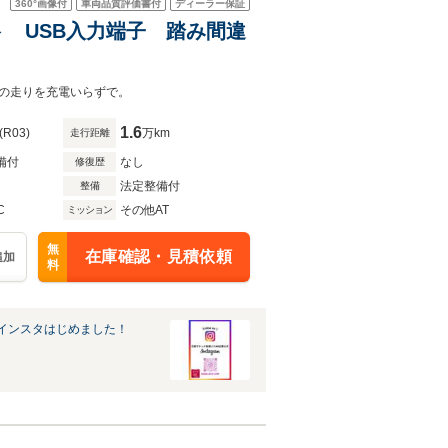
360°
画像付
車両品質評価書付
ディーラー保証
スト USB入力端子 踏み間違
の走りを充電いらずで。
1.6
(R03)
万km
走行距離
備付
なし
修復歴
法定整備付
整備
C
その他AT
ミッション
無
在庫確認・見積依頼
追加
料
インスタはじめました！