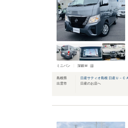
ミニバン
深銀Ｍ
島根県
日産サティオ島根 日産Ｕ－Ｃ
出雲市
日産のお店へ