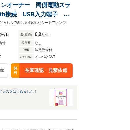
I ワンオーナー 両側電動スラ
oth接続 USB入力端子 ハ
装置 車線逸脱警報
どっちもできちゃう多彩なシートアレンジ。
6.2
(R01)
万km
走行距離
備付
なし
修復歴
法定整備付
整備
C
インパネCVT
ミッション
無
在庫確認・見積依頼
追加
料
インスタはじめました！