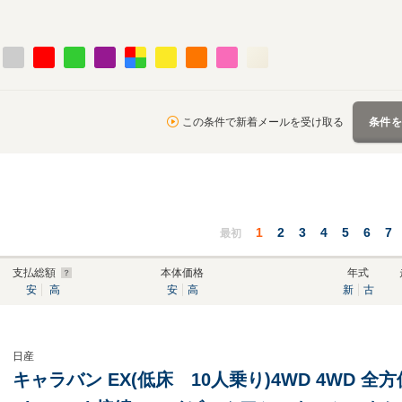
この条件で新着メールを受け取る
条件
1
2
3
4
5
6
7
最初
支払総額
本体価格
年式
安
高
安
高
新
古
日産
キャラバン EX(低床 10人乗り)4WD 4WD 