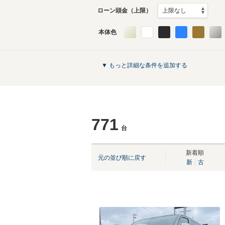
ローン頭金（上限）
本体色
▼ もっと詳細な条件を追加する
771
台
新着順
元の並び順に戻す
新
古