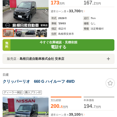
173
167.
2
万円
万円
33,700
通常ローン
月々
円
年式
2026
年
走行
7
km
車検
'29/03
修復
なし
保証
保証付
整備
法定整備付
住所
島根県安来市
今すぐ在庫確認・見積依頼
無
電話する
料
販売店：
島根日産自動車株式会社 安来店
日産
クリッパーリオ 660 G ハイルーフ 4WD
ディーラー保証
購入プラン付
支払総額
本体価格
200.
194.
5
7
万円
万円
39,100
通常ローン
月々
円