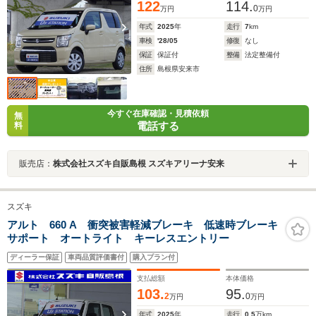
122
114.
0
万円
万円
年式
2025
年
走行
7
km
車検
'28/05
修復
なし
保証
保証付
整備
法定整備付
住所
島根県安来市
今すぐ在庫確認・見積依頼
無
電話する
料
販売店：
株式会社スズキ自販島根 スズキアリーナ安来
スズキ
アルト 660 A 衝突被害軽減ブレーキ 低速時ブレーキ
サポート オートライト キーレスエントリー
ディーラー保証
車両品質評価書付
購入プラン付
支払総額
本体価格
103.
95.
2
0
万円
万円
年式
2025
年
走行
0.5
万km