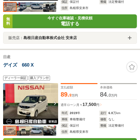
保証
保証付
整備
法定整備付
住所
島根県安来市
今すぐ在庫確認・見積依頼
無
電話する
料
販売店：
島根日産自動車株式会社 安来店
日産
デイズ 660 X
ディーラー保証
購入プラン付
支払総額
本体価格
89.
84.
9
0
万円
万円
17,500
通常ローン
月々
円
年式
2019
年
走行
6.0
万km
車検
車検整備付
修復
なし
保証
保証付
整備
法定整備付
住所
島根県安来市