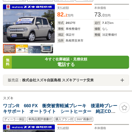
支払総額
本体価格
82.
73.
2
0
万円
万円
年式
2017
年
走行
7.3
万km
車検
車検整備付
修復
なし
保証
保証付
整備
法定整備付
住所
島根県安来市
今すぐ在庫確認・見積依頼
無
電話する
料
販売店：
株式会社スズキ自販島根 スズキアリーナ安来
スズキ
ワゴンR 660 FX 衝突被害軽減ブレーキ 後退時ブレー
キサポート オートライト シートヒーター 純正CDプ
レーヤー
ディーラー保証
車両品質評価書付
購入プラン付
360°画像付
支払総額
本体価格