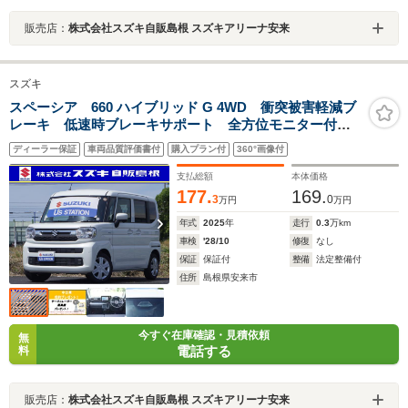
販売店：
株式会社スズキ自販島根 スズキアリーナ安来
スズキ
スペーシア 660 ハイブリッド G 4WD 衝突被害軽減ブ
レーキ 低速時ブレーキサポート 全方位モニター付ナ
ビゲーション
ディーラー保証
車両品質評価書付
購入プラン付
360°画像付
支払総額
本体価格
177.
169.
3
0
万円
万円
年式
2025
年
走行
0.3
万km
車検
'28/10
修復
なし
保証
保証付
整備
法定整備付
住所
島根県安来市
今すぐ在庫確認・見積依頼
無
電話する
料
販売店：
株式会社スズキ自販島根 スズキアリーナ安来