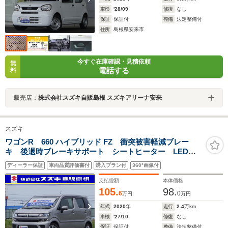
車検
'28/09
修復
なし
保証
保証付
整備
法定整備付
住所
島根県安来市
今すぐ在庫確認・見積依頼
無
電話する
料
販売店：
株式会社スズキ自販島根 スズキアリーナ安来
スズキ
ワゴンR 660 ハイブリッド FZ 衝突被害軽減ブレー
キ 後退時ブレーキサポート シートヒーター LEDヘ
ッドライト
ディーラー保証
車両品質評価書付
購入プラン付
360°画像付
支払総額
本体価格
105.
98.
6
0
万円
万円
年式
2020
年
走行
2.4
万km
車検
'27/10
修復
なし
保証
保証付
整備
法定整備付