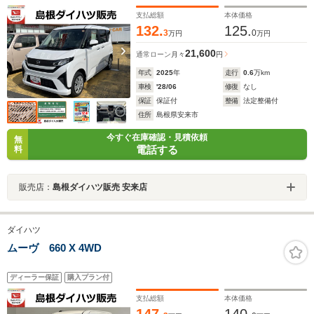
支払総額
本体価格
132.
125.
3
0
万円
万円
21,600
通常ローン
月々
円
年式
2025
年
走行
0.6
万km
車検
'28/06
修復
なし
保証
保証付
整備
法定整備付
住所
島根県安来市
今すぐ在庫確認・見積依頼
無
電話する
料
販売店：
島根ダイハツ販売 安来店
ダイハツ
ムーヴ 660 X 4WD
ディーラー保証
購入プラン付
支払総額
本体価格
147.
140.