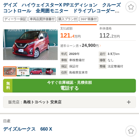
デイズ ハイウェイスターX PPエディション クルーズ
コントロール 全周囲モニター ドライブレコーダー
ワンオーナー車
ディーラー保証
車両品質評価書付
購入プラン付
360°画像付
支払総額
本体価格
121.
112.
4
2
万円
万円
24,900
通常ローン
月々
円
年式
2020
年
走行
3.5
万km
車検
車検整備付
修復
なし
保証
保証付
整備
法定整備付
住所
島根県安来市
今すぐ在庫確認・見積依頼
無
電話する
料
販売店：
島根トヨペット 安来店
日産
デイズルークス 660 X