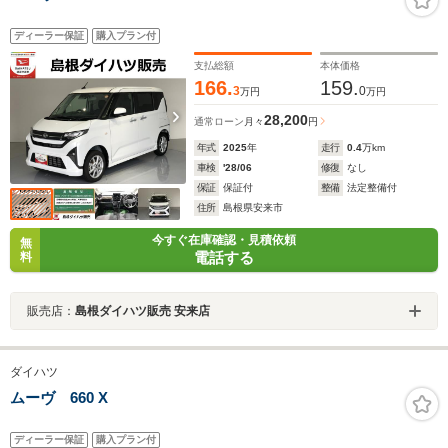
ディーラー保証
購入プラン付
支払総額
本体価格
166.
159.
3
0
万円
万円
28,200
通常ローン
月々
円
年式
2025
年
走行
0.4
万km
車検
'28/06
修復
なし
保証
保証付
整備
法定整備付
住所
島根県安来市
今すぐ在庫確認・見積依頼
無
電話する
料
販売店：
島根ダイハツ販売 安来店
ダイハツ
ムーヴ 660 X
ディーラー保証
購入プラン付