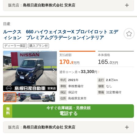
販売店：
島根日産自動車株式会社 安来店
日産
ルークス 660 ハイウェイスターX プロパイロット エデ
ィション プレミアムグラデーションインテリア
ディーラー保証
購入プラン付
支払総額
本体価格
170.
165.
9
0
万円
万円
33,300
通常ローン
月々
円
年式
2021
年
走行
2.8
万km
車検
車検整備付
修復
なし
保証
保証付
整備
法定整備付
住所
島根県安来市
今すぐ在庫確認・見積依頼
無
電話する
料
販売店：
島根日産自動車株式会社 安来店