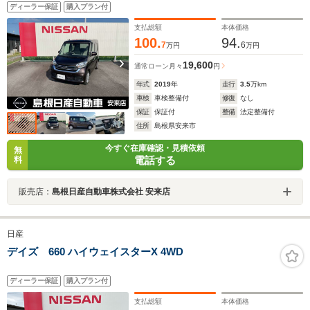
ディーラー保証
購入プラン付
支払総額
本体価格
100.
94.
7
6
万円
万円
19,600
通常ローン
月々
円
年式
2019
年
走行
3.5
万km
車検
車検整備付
修復
なし
保証
保証付
整備
法定整備付
住所
島根県安来市
今すぐ在庫確認・見積依頼
無
電話する
料
販売店：
島根日産自動車株式会社 安来店
日産
デイズ 660 ハイウェイスターX 4WD
ディーラー保証
購入プラン付
支払総額
本体価格