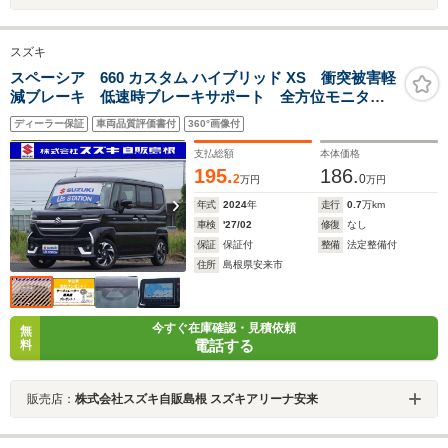
スズキ
スペーシア 660 カスタム ハイブリッド XS 衝突被害軽
減ブレーキ 低速時ブレーキサポート 全方位モニター
付ナビゲーション オートライト LEDヘッドライト
ディーラー保証
車両品質評価書付
360°画像付
支払総額
本体価格
195.
186.
2
0
万円
万円
年式
2024
年
走行
0.7
万km
車検
'27/02
修復
なし
保証
保証付
整備
法定整備付
住所
島根県安来市
今すぐ在庫確認・見積依頼
無
電話する
料
販売店：
株式会社スズキ自販島根 スズキアリーナ安来