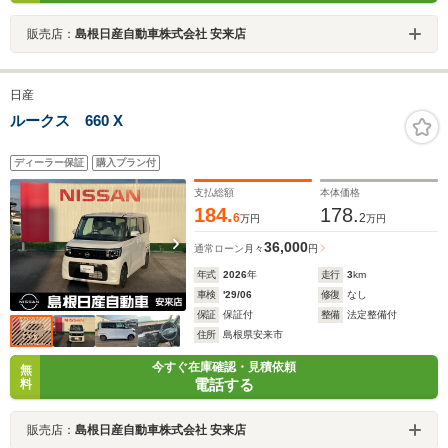
販売店：
島根日産自動車株式会社 安来店
日産
ルークス 660 X
ディーラー保証
購入プラン付
支払総額
本体価格
184.
178.
6
2
万円
万円
36,000
通常ローン
月々
円
年式
2026
年
走行
3
km
車検
'29/06
修復
なし
保証
保証付
整備
法定整備付
住所
島根県安来市
今すぐ在庫確認・見積依頼
無
電話する
料
販売店：
島根日産自動車株式会社 安来店