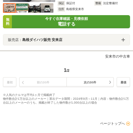
保証
保証付
整備
法定整備付
住所
島根県安来市
今すぐ在庫確認・見積依頼
無
電話する
料
販売店：
島根ダイハツ販売 安来店
安来市の中古車
1
/2
最初
前の30件
次の30件
最後
※人気のクルマは平均1ヶ月で掲載終了
物件数合計1万台以上のメーカー｜算出データ期間：2024年9月～11月｜内容：物件数合計1万
台以上のメーカーのうち、掲載が終了した物件数が1,000台以上の場合
ページトップへ