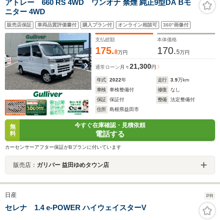
アトレー 660 RS 4WD ワンオナ 禁煙 純正9型DA Bモ
ニター 4WD
販売店保証
車両品質評価書付
購入プラン付
オンライン相談可
360°画像付
支払総額
本体価格
175.
170.
8
5
万円
万円
21,300
通常ローン
月々
円
年式
2022
年
走行
3.9
万km
車検
車検整備付
修復
なし
保証
保証付
整備
法定整備付
住所
島根県益田市
今すぐ在庫確認・見積依頼
無
電話する
料
カーセンサーアフター保証がBプランに付いています
販売店：
ガリバー 益田ゆめタウン店
日産
PR
セレナ 1.4 e-POWER ハイウェイスターV