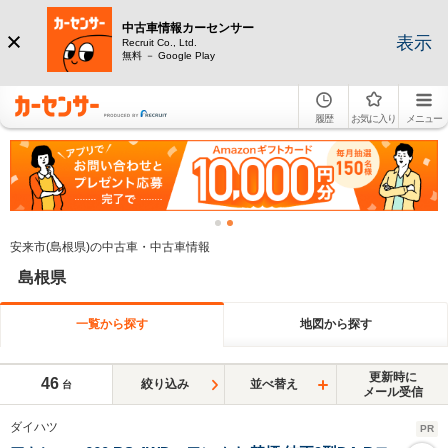
中古車情報カーセンサー
表示
Recruit Co., Ltd.
無料 － Google Play
履歴
お気に入り
メニュー
安来市(島根県)の中古車・中古車情報
島根県
一覧から探す
地図から探す
更新時に
46
絞り込み
並べ替え
台
メール受信
ダイハツ
PR