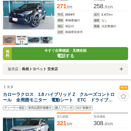
271
258.
5
万円
万円
年式
2024
年
走行
2.4
万km
車検
車検整備付
修復
なし
保証
保証付
整備
法定整備付
住所
島根県安来市
今すぐ在庫確認・見積依頼
無
電話する
料
販売店：
島根トヨペット 安来店
トヨタ
NEW
カローラクロス 1.8 ハイブリッド Z クルーズコントロ
ール 全周囲モニター 電動シート ETC ドライブレ
コーダー ワンオーナー車
ディーラー保証
車両品質評価書付
購入プラン付
360°画像付
支払総額
本体価格
321
308.
0
万円
万円