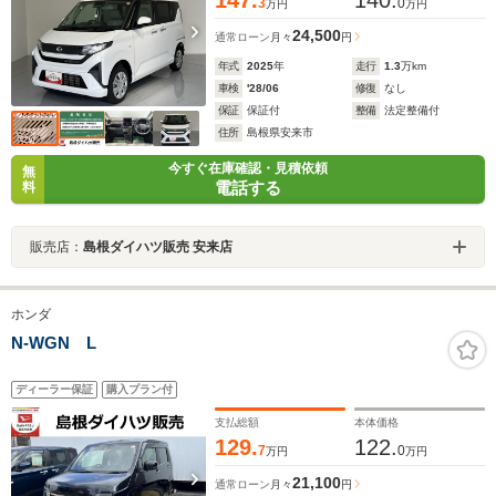
3
0
万円
万円
24,500
通常ローン
月々
円
年式
2025
年
走行
1.3
万km
車検
'28/06
修復
なし
保証
保証付
整備
法定整備付
住所
島根県安来市
今すぐ在庫確認・見積依頼
無
電話する
料
販売店：
島根ダイハツ販売 安来店
ホンダ
N-WGN L
ディーラー保証
購入プラン付
支払総額
本体価格
129.
122.
7
0
万円
万円
21,100
通常ローン
月々
円