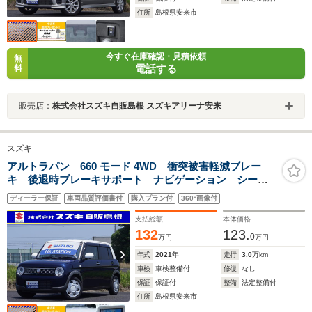
住所
島根県安来市
今すぐ在庫確認・見積依頼
無
電話する
料
販売店：
株式会社スズキ自販島根 スズキアリーナ安来
スズキ
アルトラパン 660 モード 4WD 衝突被害軽減ブレー
キ 後退時ブレーキサポート ナビゲーション シート
ヒーター
ディーラー保証
車両品質評価書付
購入プラン付
360°画像付
支払総額
本体価格
132
123.
0
万円
万円
年式
2021
年
走行
3.0
万km
車検
車検整備付
修復
なし
保証
保証付
整備
法定整備付
住所
島根県安来市