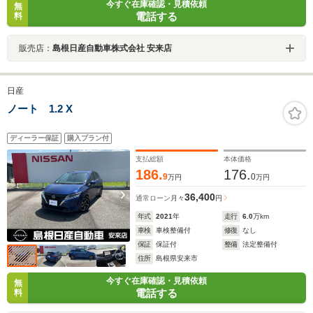
今すぐ在庫確認・見積依頼
無
電話する
料
販売店：
島根日産自動車株式会社 安来店
日産
ノート 1.2 X
ディーラー保証
購入プラン付
支払総額
本体価格
186.
176.
9
0
万円
万円
36,400
通常ローン
月々
円
年式
2021
年
走行
6.0
万km
車検
車検整備付
修復
なし
保証
保証付
整備
法定整備付
住所
島根県安来市
今すぐ在庫確認・見積依頼
無
電話する
料