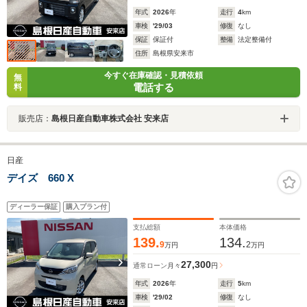
年式
2026
年
走行
4
km
車検
'29/03
修復
なし
保証
保証付
整備
法定整備付
住所
島根県安来市
今すぐ在庫確認・見積依頼
無
電話する
料
販売店：
島根日産自動車株式会社 安来店
日産
デイズ 660 X
ディーラー保証
購入プラン付
支払総額
本体価格
139.
134.
9
2
万円
万円
27,300
通常ローン
月々
円
年式
2026
年
走行
5
km
車検
'29/02
修復
なし