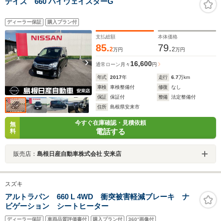
デイズ 660 ハイウェイスターG
ディーラー保証
購入プラン付
支払総額
本体価格
85.
79.
2
2
万円
万円
16,600
通常ローン
月々
円
年式
2017
年
走行
6.7
万km
車検
車検整備付
修復
なし
保証
保証付
整備
法定整備付
住所
島根県安来市
今すぐ在庫確認・見積依頼
無
電話する
料
販売店：
島根日産自動車株式会社 安来店
スズキ
アルトラパン 660 L 4WD 衝突被害軽減ブレーキ ナ
ビゲーション シートヒーター
ディーラー保証
車両品質評価書付
購入プラン付
360°画像付