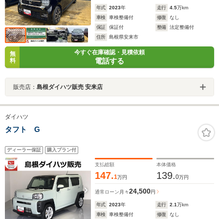
年式
2023
年
走行
4.5
万km
車検
車検整備付
修復
なし
保証
保証付
整備
法定整備付
住所
島根県安来市
今すぐ在庫確認・見積依頼
無
電話する
料
販売店：
島根ダイハツ販売 安来店
ダイハツ
タフト G
ディーラー保証
購入プラン付
支払総額
本体価格
147.
139.
1
0
万円
万円
24,500
通常ローン
月々
円
年式
2023
年
走行
2.1
万km
車検
車検整備付
修復
なし