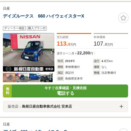
日産
デイズルークス 660 ハイウェイスターX
ディーラー保証
購入プラン付
支払総額
本体価格
113.
107.
9
8
万円
万円
22,200
通常ローン
月々
円
年式
2019
年
走行
4.3
万km
車検
車検整備付
修復
なし
保証
保証付
整備
法定整備付
住所
島根県安来市
今すぐ在庫確認・見積依頼
無
電話する
料
販売店：
島根日産自動車株式会社 安来店
日産