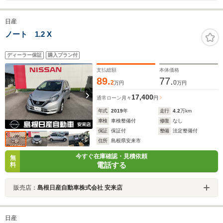
日産
ノート 1.2 X
ディーラー保証
購入プラン付
支払総額
本体価格
89.
77.
2
0
万円
万円
17,400
通常ローン
月々
円
年式
2019
年
走行
4.2
万km
車検
車検整備付
修復
なし
保証
保証付
整備
法定整備付
住所
島根県安来市
今すぐ在庫確認・見積依頼
無
電話する
料
販売店：
島根日産自動車株式会社 安来店
日産