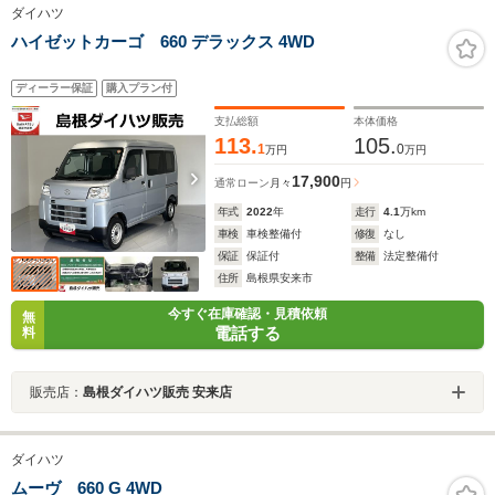
ダイハツ
ハイゼットカーゴ 660 デラックス 4WD
ディーラー保証
購入プラン付
支払総額
本体価格
113.
105.
1
0
万円
万円
17,900
通常ローン
月々
円
年式
2022
年
走行
4.1
万km
車検
車検整備付
修復
なし
保証
保証付
整備
法定整備付
住所
島根県安来市
今すぐ在庫確認・見積依頼
無
電話する
料
販売店：
島根ダイハツ販売 安来店
ダイハツ
ムーヴ 660 G 4WD