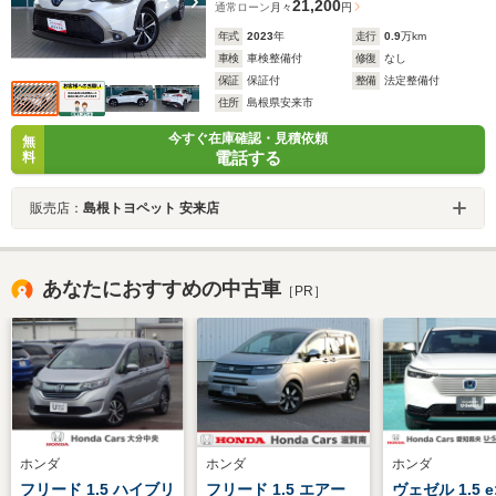
21,200
通常ローン
月々
円
年式
2023
年
走行
0.9
万km
車検
車検整備付
修復
なし
保証
保証付
整備
法定整備付
住所
島根県安来市
今すぐ在庫確認・見積依頼
無
電話する
料
販売店：
島根トヨペット 安来店
あなたにおすすめの中古車
［PR］
ホンダ
ホンダ
ホンダ
フリード 1.5 ハイブリ
フリード 1.5 エアー
ヴェゼル 1.5 e