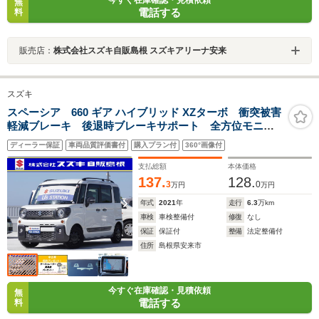
今すぐ在庫確認・見積依頼
無
電話する
料
販売店：
株式会社スズキ自販島根 スズキアリーナ安来
スズキ
スペーシア 660 ギア ハイブリッド XZターボ 衝突被害
軽減ブレーキ 後退時ブレーキサポート 全方位モニタ
ー付ナビゲーション LEDヘッドライト オートライト
ディーラー保証
車両品質評価書付
購入プラン付
360°画像付
支払総額
本体価格
137.
128.
3
0
万円
万円
年式
2021
年
走行
6.3
万km
車検
車検整備付
修復
なし
保証
保証付
整備
法定整備付
住所
島根県安来市
今すぐ在庫確認・見積依頼
無
電話する
料