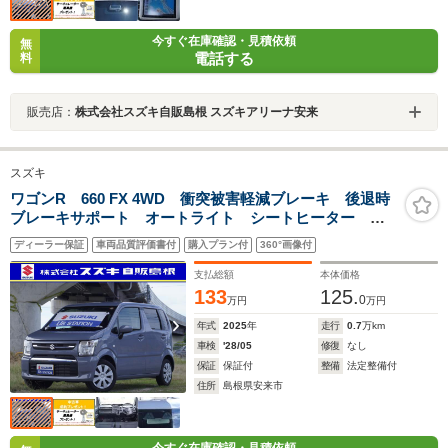
今すぐ在庫確認・見積依頼
無
電話する
料
販売店：
株式会社スズキ自販島根 スズキアリーナ安来
スズキ
ワゴンR 660 FX 4WD 衝突被害軽減ブレーキ 後退時
ブレーキサポート オートライト シートヒーター 純
正CDプレーヤー
ディーラー保証
車両品質評価書付
購入プラン付
360°画像付
支払総額
本体価格
133
125.
0
万円
万円
年式
2025
年
走行
0.7
万km
車検
'28/05
修復
なし
保証
保証付
整備
法定整備付
住所
島根県安来市