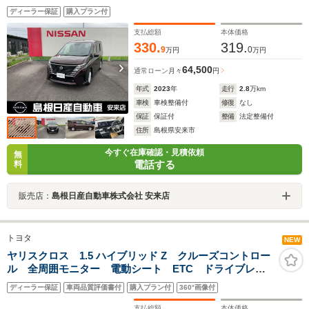
ディーラー保証
購入プラン付
支払総額
本体価格
330.
319.
9
0
万円
万円
64,500
通常ローン
月々
円
年式
2023
年
走行
2.8
万km
車検
車検整備付
修復
なし
保証
保証付
整備
法定整備付
住所
島根県安来市
今すぐ在庫確認・見積依頼
無
電話する
料
販売店：
島根日産自動車株式会社 安来店
トヨタ
NEW
ヤリスクロス 1.5 ハイブリッド Z クルーズコントロー
ル 全周囲モニター 電動シート ETC ドライブレコ
ーダー ワンオーナー車
ディーラー保証
車両品質評価書付
購入プラン付
360°画像付
支払総額
本体価格