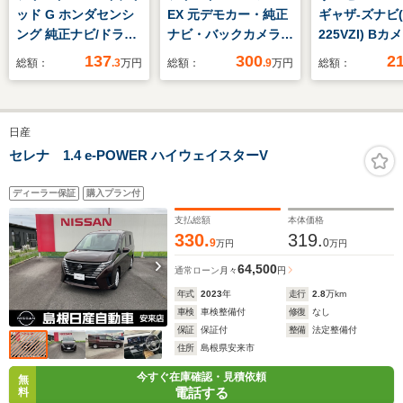
ッド G ホンダセンシ
EX 元デモカー・純正
ギャザ-ズナビ(
ング 純正ナビ/ドラレ
ナビ・バックカメラ・
225VZI) Bカ
コ/ETC/両側パワスラ
ドラレコ・ETC付
連動ドラレコ
137
300
2
総額：
.3
万円
総額：
.9
万円
総額：
グTV ETC D
CD 運転席+助
トヒ-タ- 電子
日産
グ ハンズフリ
ワテ-ルゲ-ト
セレナ 1.4 e-POWER ハイウェイスターV
ディーラー保証
購入プラン付
支払総額
本体価格
330.
319.
9
0
万円
万円
64,500
通常ローン
月々
円
年式
2023
年
走行
2.8
万km
車検
車検整備付
修復
なし
保証
保証付
整備
法定整備付
住所
島根県安来市
今すぐ在庫確認・見積依頼
無
電話する
料