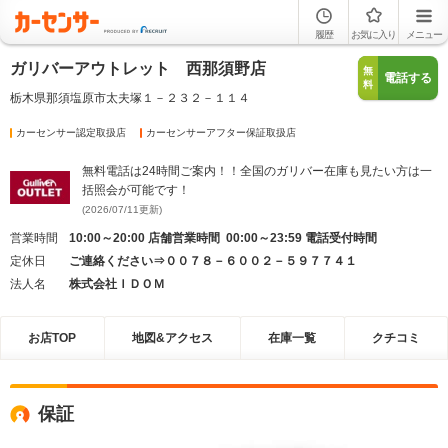
履歴
お気に入り
メニュー
ガリバーアウトレット 西那須野店
無
電話する
料
栃木県那須塩原市太夫塚１－２３２－１１４
カーセンサー認定取扱店
カーセンサーアフター保証取扱店
無料電話は24時間ご案内！！全国のガリバー在庫も見たい方は一
括照会が可能です！
(2026/07/11更新)
営業時間
10:00～20:00 店舗営業時間 00:00～23:59 電話受付時間
定休日
ご連絡ください⇒００７８－６００２－５９７７４１
法人名
株式会社ＩＤＯＭ
お店TOP
地図&アクセス
在庫一覧
クチコミ
保証