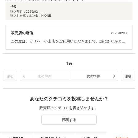
ゆる
購入年月：
2025/02
購入した車：ホンダ N-ONE
販売店の返信
2025/02/11
この度は、ガリバー小山店をご利用いただきまして、誠にありがとう
ございます。 また、このような高評価をいただき、スタッフ一同、深
く感謝申し上げます。お客様の「分からないこと」を丁寧に解消でき
るよう、従業員一同努力して参ります。 アフターサービスでも、お待
1
/9
ちしておりますので、いつでもご来店下さいませ！ 今後とも、よろし
くお願いいたします。
最初
前の20件
次の20件
最後
あなたのクチコミを投稿しませんか？
販売店のクチコミを書き込めます。
投稿する