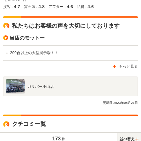
4.7
4.8
4.6
4.6
接客 :
雰囲気 :
アフター :
品質 :
私たちはお客様の声を大切にしております
当店のモットー
200台以上の大型展示場！！
もっと見る
ガリバー小山店
更新日
2023
年
05
月
21
日
クチコミ一覧
173
並べ替え
件