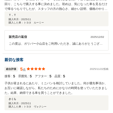
回り、こちらで購入する事に決めました。初めは、気になった車を見るだけ
で帰るつもりでしたが、スタッフの方の熱心さ、細かい説明、価格のやりと
り…など、結果購入することを決めました。 一番の決め手は、あえて車の傷
Ｔ．Ｔ
をみせ説明してくれた事です。「こちらにこのような傷があるため、年式新
購入年月：
2025/11
購入した車：トヨタ ルーミー
しくても少し安くなってます。」など、きちんと価格の理由も説明してくれ
たことです。 他の中古車店では、そのような説明がなかったので、車の傷と
か見ていませんでした。もし他で買っていて後から気がついたらと思うと…
販売店の返信
2025/12/02
「お店側とお客様が、どちらも納得して購入してもらいたい(Win,Win)」と
も言われ、その言葉も決定打になりました。 まだ、納車はまだですが、待ち
この度は、ガリバー小山店をご利用いただき、誠にありがとうござい
遠しいです。 本当にありがとうございました。
ます。 このような高評価をいただき、スタッフ一同、深く御礼申し上
げます。 今回、担当のご提案から、安心感であったり、ご納得感であ
ったり、それらをお伝えすることができて、 また、それらを「良かっ
親切な接客
た」と評価をしていただきました点は、 とても嬉しく、とても励みに
なります。 お楽しみにしていただいているご納車は勿論のことなが
5
総合評価
2025/11/22投稿
点
ら、 アフターサービスでも、ご満足いただけるよう、尽力致します。
5
5
5
5
接客 :
雰囲気 :
アフター :
品質 :
また、お会いできることを楽しみにお待ちしております。 今後とも、
末永いお付き合いの程、何卒よろしくお願い申し上げます。
子供が産まれるにあたり、ミニバンを検討していました。何が優先事項か、
お互いに確認しながら、私たちのためにかなりの時間を使っていただきまし
た。結果、納得できる車を買うことができました。
さくら
購入年月：
2025/11
購入した車：トヨタ ヴォクシー