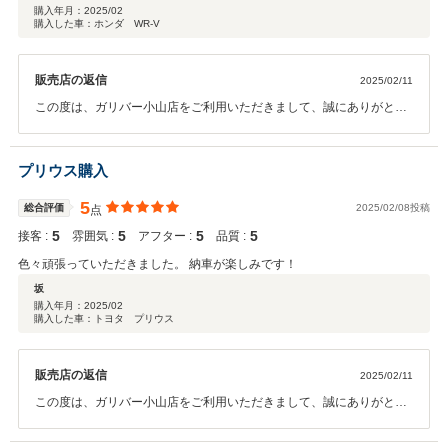
購入年月：
2025/02
購入した車：ホンダ WR-V
販売店の返信
2025/02/11
この度は、ガリバー小山店をご利用いただきまして、誠にありがとう
ございます。 また、このような高評価をいただき、スタッフ一同、深
く感謝申し上げます。 今後も「丁寧」「安心」を提供できるよう、邁
進してまいります。 アフターサービスでも、お待ちしておりますの
プリウス購入
で、いつでもご来店下さいませ！ 今後とも、よろしくお願いいたしま
す。
5
総合評価
2025/02/08投稿
点
5
5
5
5
接客 :
雰囲気 :
アフター :
品質 :
色々頑張っていただきました。 納車が楽しみです！
坂
購入年月：
2025/02
購入した車：トヨタ プリウス
販売店の返信
2025/02/11
この度は、ガリバー小山店をご利用いただきまして、誠にありがとう
ございます。 また、このような高評価をいただき、スタッフ一同、深
く感謝申し上げます。 お客様にご満足いただけるよう、十分に準備し