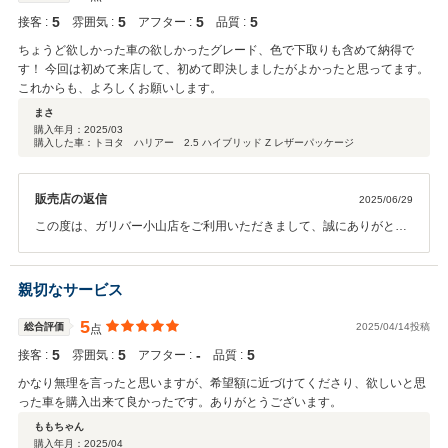
5
5
5
5
接客 :
雰囲気 :
アフター :
品質 :
ちょうど欲しかった車の欲しかったグレード、色で下取りも含めて納得で
す！ 今回は初めて来店して、初めて即決しましたがよかったと思ってます。
これからも、よろしくお願いします。
まさ
購入年月：
2025/03
購入した車：トヨタ ハリアー 2.5 ハイブリッド Z レザーパッケージ
販売店の返信
2025/06/29
この度は、ガリバー小山店をご利用いただきまして、誠にありがとう
ございました。 おクルマの調子はいかがでしょうか？ 是非、アフター
サービスでも当店をご利用くださいませ！ 初めてのご来店ですぐに決
めていただきましたが、とてもご満足いただけましたこと、我々も、
親切なサービス
嬉しく存じます。 今後とも、末永いお付き合いの程、よろしくお願い
申し上げます。
5
総合評価
2025/04/14投稿
点
5
5
‐
5
接客 :
雰囲気 :
アフター :
品質 :
かなり無理を言ったと思いますが、希望額に近づけてくださり、欲しいと思
った車を購入出来て良かったです。ありがとうございます。
ももちゃん
購入年月：
2025/04