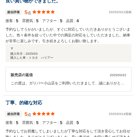
良い買い物ができました。
したいただきうれしく思います。アフターサービスでも、お待ちして
おりますので、いつでもご来店下さいませ！ 今後とも、よろしくお願
5
総合評価
2025/03/21投稿
点
いいたします。
5
5
5
4
接客 :
雰囲気 :
アフター :
品質 :
予約なしでうかがいましたが、すぐに対応していただきありがとうございま
した。色々条件を絞っていた中での満足の対応をしていただきました。納車
が非常に楽しみです。引き続きよろしくお願い致します。
Ｙ
購入年月：
2025/03
購入した車：トヨタ ハリアー
販売店の返信
2025/03/22
この度は、ガリバー小山店をご利用いただきまして、誠にありがとう
ございます。 また、このような高評価をいただき、スタッフ一同、深
く感謝申し上げます。私たちはお車ご購入のみならず、ご購入後のカ
ーライフプランも重要と考えておりますので希望に叶う条件でご購入
丁寧、的確な対応
したいただきうれしく思います。アフターサービスでも、お待ちして
おりますので、いつでもご来店下さいませ！ 今後とも、よろしくお願
5
総合評価
2025/03/14投稿
点
いいたします。
5
5
5
5
接客 :
雰囲気 :
アフター :
品質 :
予約なしでお邪魔してしまいましたが丁寧な対応をして頂き安心してお任せ