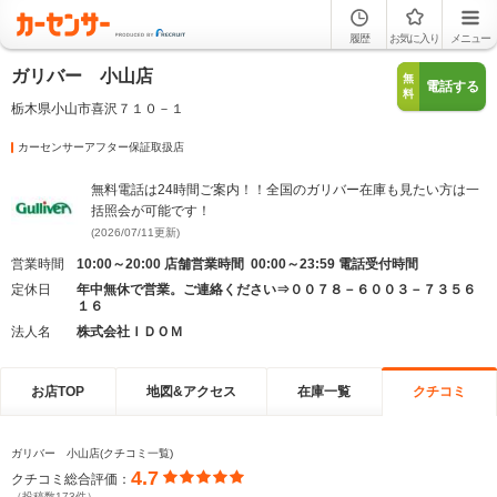
履歴
お気に入り
メニュー
ガリバー 小山店
無
電話する
料
栃木県小山市喜沢７１０－１
カーセンサーアフター保証取扱店
無料電話は24時間ご案内！！全国のガリバー在庫も見たい方は一
括照会が可能です！
(2026/07/11更新)
営業時間
10:00～20:00 店舗営業時間 00:00～23:59 電話受付時間
定休日
年中無休で営業。ご連絡ください⇒００７８－６００３－７３５６
１６
法人名
株式会社ＩＤＯＭ
お店TOP
地図&アクセス
在庫一覧
クチコミ
ガリバー 小山店(クチコミ一覧)
4.7
クチコミ総合評価：
（投稿数173件）