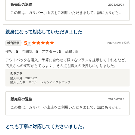
販売店の返信
2025/02/24
この度は、ガリバー小山店をご利用いただきまして、誠にありがとう
ございます。 また、このような高評価をいただき、スタッフ一同、深
く感謝申し上げます。私たちはお車ご購入のみならず、ご購入後のカ
ーライフプランも重要と考えておりますので希望に叶う条件でご購入
親身になって対応していただきました
したいただきうれしく思います。アフターサービスでも、お待ちして
おりますので、いつでもご来店下さいませ！ 今後とも、よろしくお願
5
総合評価
2025/02/11投稿
点
いいたします。
5
5
5
5
接客 :
雰囲気 :
アフター :
品質 :
アウトバックを購入。予算に合わせて様々なプランを提示してくれるなど、
店員さんの接客がとてもよく、その点も購入の後押しになりました。
あさかさ
購入年月：
2025/02
購入した車：スバル レガシィアウトバック
販売店の返信
2025/02/24
この度は、ガリバー小山店をご利用いただきまして、誠にありがとう
ございます。 また、このような高評価をいただき、スタッフ一同、深
く感謝申し上げます。私たちはお車ご購入のみならず、ご購入後のカ
ーライフプランも重要と考えておりますので良い提案だと感じていた
とても丁寧に対応してくださいました。
だきうれしく思います。アフターサービスでも、お待ちしております