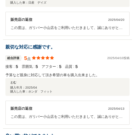
購入した車：日産 デイズ
販売店の返信
2025/04/20
この度は、ガリバー小山店をご利用いただきまして、誠にありがとう
ございます。 ご納車後も含めて、末永いお付き合いの程、よろしくお
願いいたします。 これからも、「買ってよかった」と思っていただけ
るよう、ご提案も、ご対応も磨いてまいります。 今後とも、何卒よろ
親切な対応に感謝です。
しくお願いいたします。
5
総合評価
2025/04/10投稿
点
5
5
5
5
接客 :
雰囲気 :
アフター :
品質 :
予算など親身に対応して頂き希望の車を購入出来ました。
とむ
購入年月：
2025/04
購入した車：ホンダ フィット
販売店の返信
2025/04/13
この度は、ガリバー小山店をご利用いただきまして、誠にありがとう
ございます。 また、このような高評価をいただき、スタッフ一同、深
く感謝申し上げます。私たちはお車ご購入のみならず、ご購入後のカ
ーライフプランも重要と考えておりますので希望に叶う条件でご購入