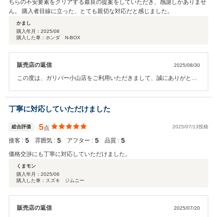
ちらの不安要素をクリアする最良の提案をしていただき、感謝しかありませ
ん。 購入者目線に立った、とても親切な対応だと感じました。
かまし
購入年月：
2025/08
購入した車：ホンダ N-BOX
販売店の返信
2025/08/30
この度は、ガリバー小山店をご利用いただきまして、誠にありがとう
ございます。 また、このような高評価をいただき、スタッフ一同、深
く感謝申し上げます。 これからも、皆様のより便利にしたい、快適な
カーライフを送りたい、今困っている状態をなんとかしたい！などの
丁寧に対応していただけました
ご希望にこたえられるようなご提案を心掛けて参りたいと思います。
ご納車後も、ご安心してお車をお乗り続けていただけるよう、全員
5
総合評価
2025/07/13投稿
点
で、サポートさせていただければと存じます。 今後とも、よろしくお
5
5
5
5
接客 :
雰囲気 :
アフター :
品質 :
願いいたします。
価格交渉にも丁寧に対応していただけました。
くまモン
購入年月：
2025/06
購入した車：スズキ ジムニー
販売店の返信
2025/07/20