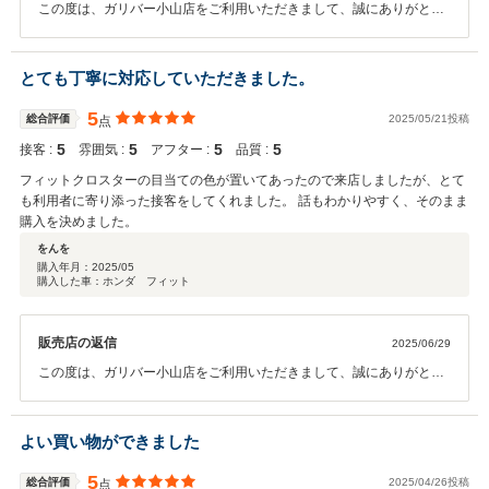
この度は、ガリバー小山店をご利用いただきまして、誠にありがとう
ございました。 お車だけでなく、ご商談そのものに対しても好評価を
いただきまして、誠にありがとうございました。 皆様に喜んでいただ
くためにも、今後も提案の幅を広げ、 客様に寄り添ったご提案ができ
とても丁寧に対応していただきました。
るように、努力してまいりたいと思います。 アフターサービスでも、
ご来店をお待ちしております。 今後とも、何卒よろしくお願い申し上
5
総合評価
2025/05/21投稿
点
げます。
5
5
5
5
接客 :
雰囲気 :
アフター :
品質 :
フィットクロスターの目当ての色が置いてあったので来店しましたが、とて
も利用者に寄り添った接客をしてくれました。 話もわかりやすく、そのまま
購入を決めました。
をんを
購入年月：
2025/05
購入した車：ホンダ フィット
販売店の返信
2025/06/29
この度は、ガリバー小山店をご利用いただきまして、誠にありがとう
ございました。 また、おクルマだけでなく、ご提案内容や、対応など
に関してもご満足いただき我々も、嬉しく存じます。 今後も、皆様の
ご満足に向き合い、対応品質の向上や、お客様目線にたったご提案な
よい買い物ができました
ど、努力を続けて参ります。 今後とも、何卒よろしくお願い申し上げ
ます。
5
総合評価
2025/04/26投稿
点