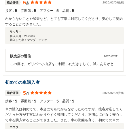
ので、いつでもご来店下さいませ！ 今後とも、よろしくお願いいたし
5
総合評価
2025/02/09投稿
点
ます。
5
5
5
5
接客 :
雰囲気 :
アフター :
品質 :
わからないことや試乗など、とても丁寧に対応してくださり、安心して契約
することができました。
もっちー
購入年月：
2025/02
購入した車：マツダ デミオ
販売店の返信
2025/02/11
この度は、ガリバー小山店をご利用いただきまして、誠にありがとう
ございます。 また、このような高評価をいただき、スタッフ一同、深
く感謝申し上げます。 いつでも、安心していただける店舗を目指し、
これからも邁進してまいります。 アフターサービスでも、お待ちして
初めての車購入者
おりますので、いつでもご来店下さいませ！ 今後とも、よろしくお願
いいたします。
5
総合評価
2025/02/09投稿
点
5
5
5
5
接客 :
雰囲気 :
アフター :
品質 :
車の購入は初めてで、本当に何もわからなかったのですが、接客対応してく
ださった方が丁寧にわかりやすく説明してくださり、不明な点がなく安心し
て車を購入することができました。また、車の状態も良く、初めての車の購
入ではありますが大変満足しています。
コウタ