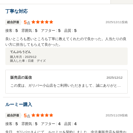
丁寧な対応
5
総合評価
2025/12/11投稿
点
5
5
5
5
接客 :
雰囲気 :
アフター :
品質 :
良いところも悪いところも丁寧に教えてくれたので良かった。人当たりの良
い方に担当してもらえて良かった。
てんぷらうどん
購入年月：
2025/12
購入した車：日産 デイズ
販売店の返信
2025/12/12
この度は、ガリバー小山店をご利用いただきまして、誠にありがとう
ございます。 また、特に「対応」の面で、ご満足いただくことがで
き、私たちもとても嬉しく存じます！ ご納車までは勿論のこと、 アフ
ターサービスまで含めて、 サポートさせていただければと存じます。
ルーミー購入
今後とも、何卒よろしくお願いいたします。
5
総合評価
2025/11/29投稿
点
5
5
4
4
接客 :
雰囲気 :
アフター :
品質 :
先日、ガリバーさんにて、ルーミーを契約しました。中古車販売店を何件か