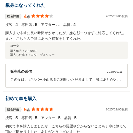
てご納車させていただきます！また アフターサービスでも、お待ちし
親身になってくれた
ておりますので、いつでもご来店下さいませ！ 今後とも、よろしくお
願いいたします。
4
総合評価
2025/02/05投稿
点
4
5
‐
4
接客 :
雰囲気 :
アフター :
品質 :
購入まで非常に長い時間がかかったが、嫌な顔一つせずに対応してくれた。
また、こちらの予算にあった提案をしてくれた。
コータ
購入年月：
2025/02
購入した車：トヨタ ヴォクシー
販売店の返信
2025/02/11
この度は、ガリバー小山店をご利用いただきまして、誠にありがとう
ございます。 また、このような高評価をいただき、スタッフ一同、深
く感謝申し上げます。今後もお客様により寄り添ったご提案ができる
よう、邁進してまいります。 アフターサービスでも、お待ちしており
初めて車を購入
ますので、いつでもご来店下さいませ！ 今後とも、よろしくお願いい
たします。
5
総合評価
2025/02/05投稿
点
5
5
5
5
接客 :
雰囲気 :
アフター :
品質 :
初めて車を購入しましたが、こちらの要望や分からないことも丁寧に教えて
頂いて助かりました。ありがとうございました。