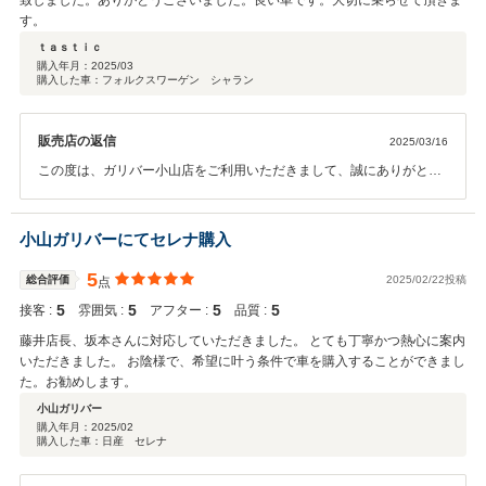
致しました。ありがとうございました。良い車です。大切に乗らせて頂きま
す。
ｔａｓｔｉｃ
購入年月：
2025/03
購入した車：フォルクスワーゲン シャラン
販売店の返信
2025/03/16
この度は、ガリバー小山店をご利用いただきまして、誠にありがとう
ございます。 また、このような高評価をいただき、スタッフ一同、深
く感謝申し上げます。私たちはお車ご購入のみならず、ご購入後のカ
ーライフプランも重要と考えておりますので希望に叶う条件でご購入
小山ガリバーにてセレナ購入
したいただきうれしく思います。アフターサービスでも、お待ちして
おりますので、いつでもご来店下さいませ！ 今後とも、よろしくお願
5
総合評価
2025/02/22投稿
点
いいたします。
5
5
5
5
接客 :
雰囲気 :
アフター :
品質 :
藤井店長、坂本さんに対応していただきました。 とても丁寧かつ熱心に案内
いただきました。 お陰様で、希望に叶う条件で車を購入することができまし
た。お勧めします。
小山ガリバー
購入年月：
2025/02
購入した車：日産 セレナ