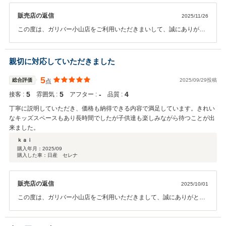
販売店の返信
2025/11/26
この度は、ガリバー小山店をご利用いただきまいして、誠にありがと
うございます。 また、このような高い評価もいただき、深く感謝申し
上げます。 ご家族が増えるという、人生でも大きな生活の変化にあた
り、 ぴったりの一台を一緒に選ぶことが出来て、とても嬉しく存じま
親切に対応していただきました
す。 これからも、色々なカーライフの変化があると思います。 是非、
その際もガリバー小山店をご利用下さいませ。 今後とも、何卒よろし
5
総合評価
2025/09/29投稿
点
くお願い申し上げます。
5
5
‐
4
接客 :
雰囲気 :
アフター :
品質 :
丁寧に説明していただき、価格も納得できる内容で満足しています。きれい
なキッズスペースもあり長時間でしたが子供達も楽しみながら待つことが出
来ました。
ｋａｉ
購入年月：
2025/09
購入した車：日産 セレナ
販売店の返信
2025/10/01
この度は、ガリバー小山店をご利用いただきまして、誠にありがとう
ございます。 ご家族様皆様で、楽しむことができたというとても嬉し
い評価もいただき、深く感謝申し上げます。 皆様が、心地よくお過ご