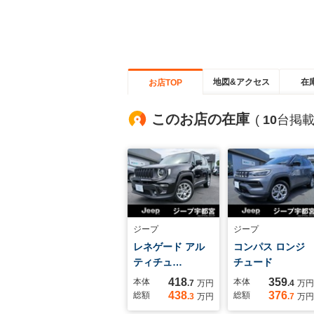
地図&アクセス
在
お店TOP
このお店の在庫
(
10
台掲載
ジープ
ジープ
レネゲード アル
コンパス ロンジ
ティチュ…
チュード
418
359
本体
本体
.7
万円
.4
万円
438
376
総額
総額
.3
万円
.7
万円