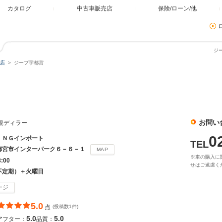
カタログ
中古車販売店
保険/ローン/他
ジ
店
ジープ宇都宮
お問い
正規ディラー
0
ＩＮＧインポート
TEL
都宮市インターパーク６－６－１
MAP
※車の購入に
8:00
せはご遠慮く
不定期）＋火曜日
ージ
5.0
点
(投稿数1件)
5.0
5.0
アフター：
品質：