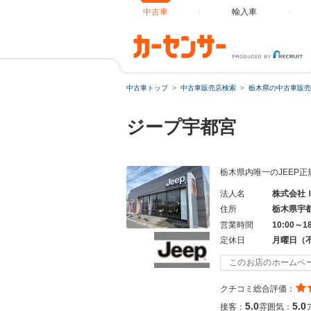
中古車
輸入車
中古車トップ
中古車販売店検索
栃木県の中古車販売
ジープ宇都宮
栃木県内唯一のJEEP
法人名
株式会社
住所
栃木県宇
営業時間
10:00～1
定休日
月曜日（
このお店のホームペ
クチコミ総合評価：
5.0
5.0
接客：
雰囲気：