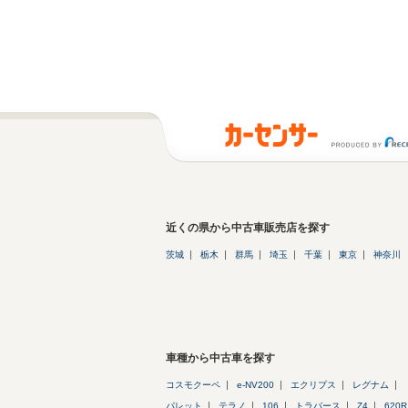
近くの県から中古車販売店を探す
茨城
栃木
群馬
埼玉
千葉
東京
神奈川
車種から中古車を探す
コスモクーペ
e-NV200
エクリプス
レグナム
パレット
テラノ
106
トラバース
Z4
620R