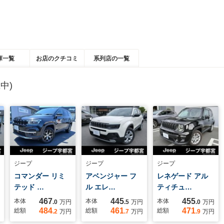
庫一覧
お店のクチコミ
系列店の一覧
中)
ジープ
ジープ
ジープ
コマンダー リミ
アベンジャー フ
レネゲード アル
テッド …
ル エレ…
ティチュ…
467
445
455
本体
本体
本体
.0
万円
.5
万円
.0
万円
484
461
471
総額
総額
総額
.2
万円
.7
万円
.9
万円