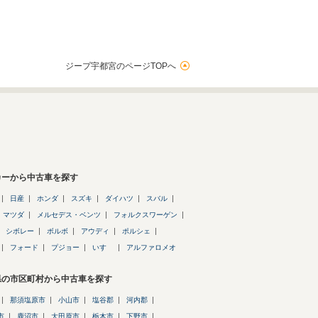
ジープ宇都宮のページTOPへ
カーから中古車を探す
日産
ホンダ
スズキ
ダイハツ
スバル
マツダ
メルセデス・ベンツ
フォルクスワーゲン
シボレー
ボルボ
アウディ
ポルシェ
フォード
プジョー
いすゞ
アルファロメオ
県の市区町村から中古車を探す
那須塩原市
小山市
塩谷郡
河内郡
市
鹿沼市
大田原市
栃木市
下野市