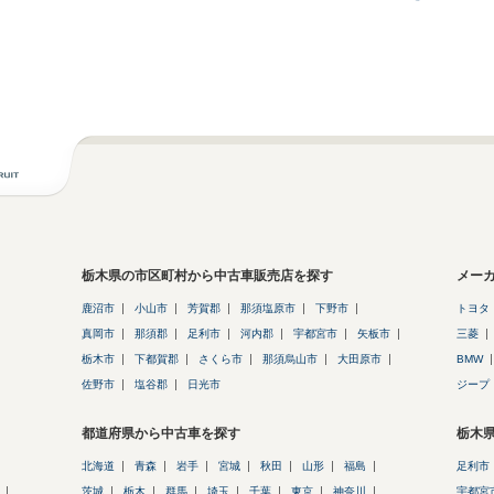
栃木県の市区町村から中古車販売店を探す
メー
鹿沼市
小山市
芳賀郡
那須塩原市
下野市
トヨタ
真岡市
那須郡
足利市
河内郡
宇都宮市
矢板市
三菱
栃木市
下都賀郡
さくら市
那須烏山市
大田原市
BMW
佐野市
塩谷郡
日光市
ジープ
都道府県から中古車を探す
栃木
北海道
青森
岩手
宮城
秋田
山形
福島
足利市
茨城
栃木
群馬
埼玉
千葉
東京
神奈川
宇都宮