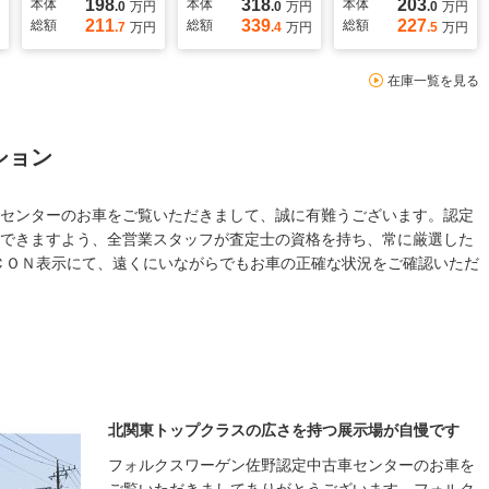
198
318
203
本体
本体
本体
.0
万円
.0
万円
.0
万円
211
339
227
総額
総額
総額
.7
万円
.4
万円
.5
万円
在庫一覧を見る
ション
センターのお車をご覧いただきまして、誠に有難うございます。認定
できますよう、全営業スタッフが査定士の資格を持ち、常に厳選した
ＣＯＮ表示にて、遠くにいながらでもお車の正確な状況をご確認いただ
北関東トップクラスの広さを持つ展示場が自慢です
フォルクスワーゲン佐野認定中古車センターのお車を