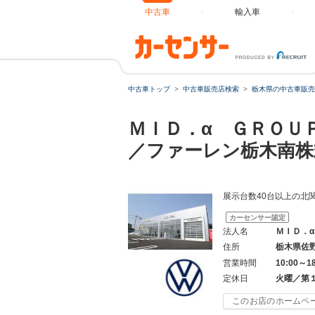
中古車
輸入車
中古車トップ
中古車販売店検索
栃木県の中古車販売
ＭＩＤ．α ＧＲＯＵ
／ファーレン栃木南株
展示台数40台以上の北
カーセンサー認定
法人名
ＭＩＤ．
住所
栃木県佐
営業時間
10:00～1
定休日
火曜／第
このお店のホームペ