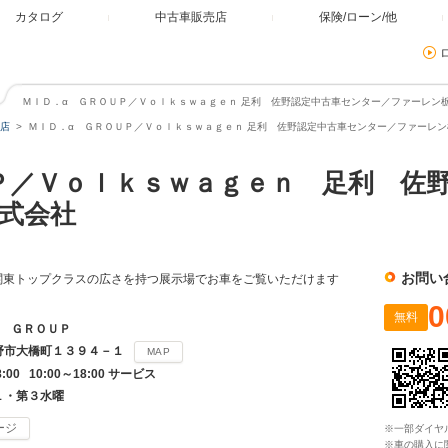
カタログ
中古車販売店
保険/ローン/他
ＭＩＤ．α ＧＲＯＵＰ／Ｖｏｌｋｓｗａｇｅｎ 足利 佐野認定中古車センター／ファーレン栃
店
ＭＩＤ．α ＧＲＯＵＰ／Ｖｏｌｋｓｗａｇｅｎ 足利 佐野認定中古車センター／ファーレ
Ｐ／Ｖｏｌｋｓｗａｇｅｎ 足利 佐
式会社
お問い
関東トップクラスの広さを持つ展示場でお車をご覧いただけます
0
無料
α ＧＲＯＵＰ
野市大橋町１３９４－１
MAP
8:00 10:00～18:00 サービス
１・第３水曜
ージ
※一部ダイヤ
※車の購入に