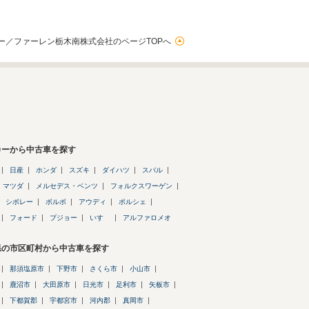
ー／ファーレン栃木南株式会社のページTOPへ
カーから中古車を探す
日産
ホンダ
スズキ
ダイハツ
スバル
マツダ
メルセデス・ベンツ
フォルクスワーゲン
シボレー
ボルボ
アウディ
ポルシェ
フォード
プジョー
いすゞ
アルファロメオ
県の市区町村から中古車を探す
那須塩原市
下野市
さくら市
小山市
鹿沼市
大田原市
日光市
足利市
矢板市
下都賀郡
宇都宮市
河内郡
真岡市