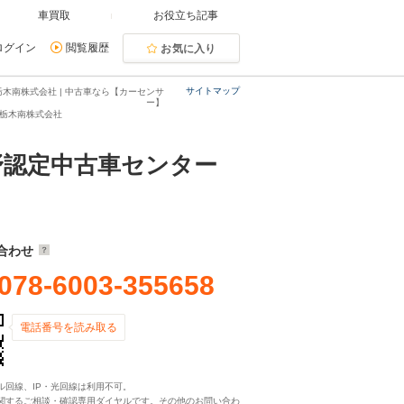
車買取
お役立ち記事
ログイン
閲覧履歴
お気に入り
サイトマップ
木南株式会社 | 中古車なら【カーセンサ
ー】
ン栃木南株式会社
野認定中古車センター
合わせ
078-6003-355658
電話番号を読み取る
ル回線、IP・光回線は利用不可。
関するご相談・確認専用ダイヤルです。その他のお問い合わ