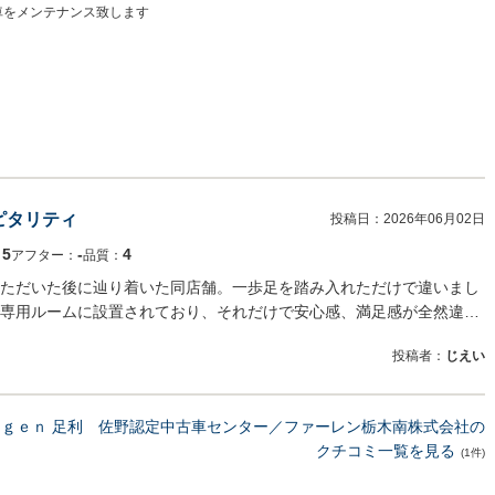
車をメンテナンス致します
ピタリティ
投稿日：
2026年06月02日
5
‐
4
：
アフター：
品質：
ただいた後に辿り着いた同店舗。一歩足を踏み入れただけで違いまし
専用ルームに設置されており、それだけで安心感、満足感が全然違…
投稿者：
じえい
ａｇｅｎ 足利 佐野認定中古車センター／ファーレン栃木南株式会社の
クチコミ一覧を見る
(1件)