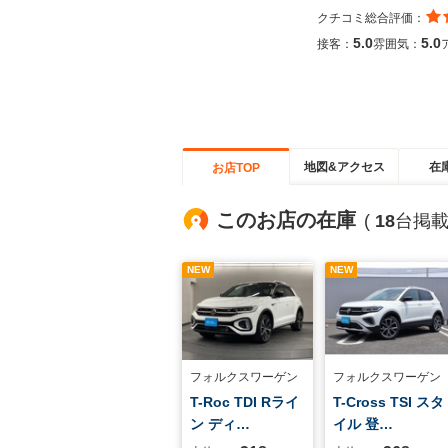
クチコミ総合評価：
5.0
5.0
接客：
雰囲気：
地図&アクセス
在
お店TOP
このお店の在庫
(
18
台掲載
NEW
NEW
フォルクスワーゲン
フォルクスワーゲン
T-Roc TDI Rライ
T-Cross TSI スタ
ン ディ…
イル 登…