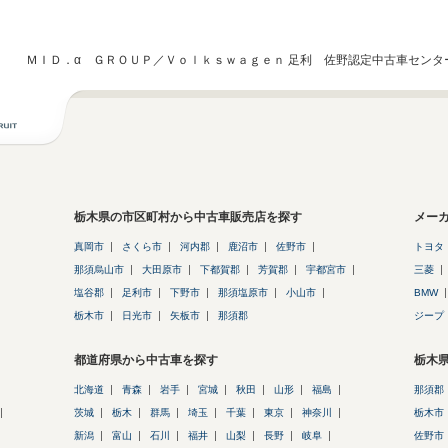
ＭＩＤ．α ＧＲＯＵＰ／Ｖｏｌｋｓｗａｇｅｎ 足利 佐野認定中古車センタ
栃木県の市区町村から中古車販売店を探す
メー
真岡市
さくら市
河内郡
鹿沼市
佐野市
トヨタ
那須烏山市
大田原市
下都賀郡
芳賀郡
宇都宮市
三菱
塩谷郡
足利市
下野市
那須塩原市
小山市
BMW
栃木市
日光市
矢板市
那須郡
ジープ
都道府県から中古車を探す
栃木
北海道
青森
岩手
宮城
秋田
山形
福島
那須郡
茨城
栃木
群馬
埼玉
千葉
東京
神奈川
栃木市
新潟
富山
石川
福井
山梨
長野
岐阜
佐野市