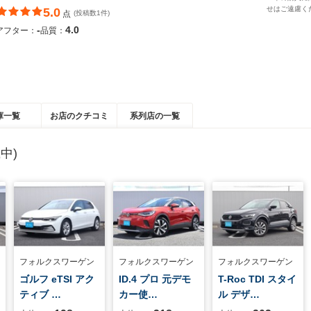
せはご遠慮く
5.0
点
(投稿数1件)
-
4.0
アフター：
品質：
庫一覧
お店のクチコミ
系列店の一覧
中)
フォルクスワーゲン
フォルクスワーゲン
フォルクスワーゲン
ゴルフ eTSI アク
ID.4 プロ 元デモ
T-Roc TDI スタイ
ティブ …
カー使…
ル デザ…