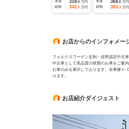
318
368
本体
本体
.0
万円
.0
万円
342
383
総額
総額
.5
万円
.3
万円
お店からのインフォメー
フォルクスワーゲン足利・佐野認定中古車
中古車として高品質の状態のお車をご案内
お車のみを展示しております。全車種Ｖ-
けます。
お店紹介ダイジェスト