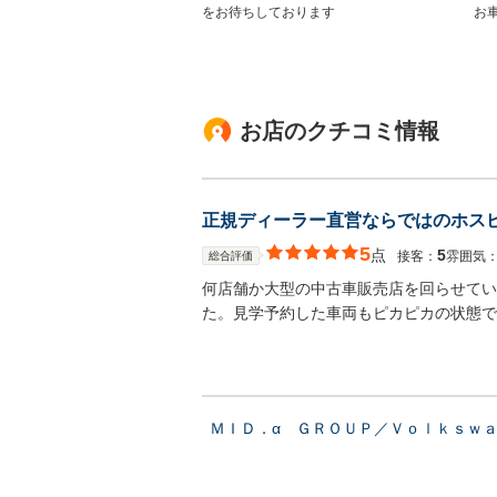
をお待ちしております
お
お店のクチコミ情報
正規ディーラー直営ならではのホス
5
点
5
接客：
雰囲気
総合評価
何店舗か大型の中古車販売店を回らせてい
た。見学予約した車両もピカピカの状態で
ＭＩＤ．α ＧＲＯＵＰ／Ｖｏｌｋｓｗ