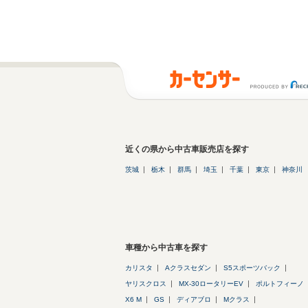
近くの県から中古車販売店を探す
茨城
栃木
群馬
埼玉
千葉
東京
神奈川
車種から中古車を探す
カリスタ
Aクラスセダン
S5スポーツバック
ヤリスクロス
MX-30ロータリーEV
ポルトフィーノ
X6 M
GS
ディアブロ
Mクラス