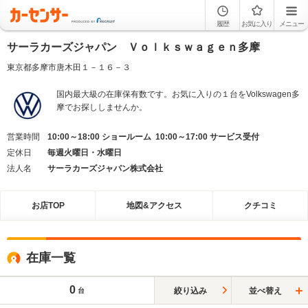
履歴
お気に入り
メニュー
サーラカーズジャパン Ｖｏｌｋｓｗａｇｅｎ多摩
東京都多摩市唐木田１－１６－３
国内最大級の在庫保有数です。お気に入りの１台をVolkswagen多
摩でお探ししませんか。
営業時間
10:00～18:00 ショールーム 10:00～17:00 サービス受付
定休日
毎週火曜日・水曜日
法人名
サーラカーズジャパン株式会社
お店TOP
地図&アクセス
クチコミ
在庫一覧
0
絞り込み
並べ替え
台