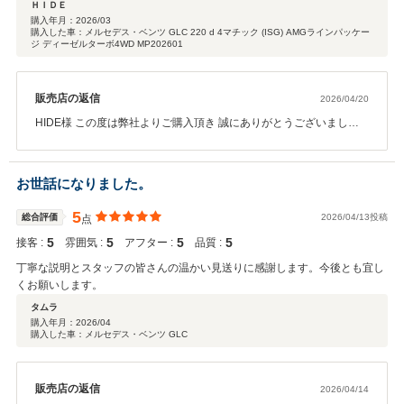
て良かったと思います。 子供にもフレンドリーに対応していただき、子供も
ＨＩＤＥ
喜んでおりました。 今後も点検等でお世話になりますが、どうぞよろしくお
購入年月：
2026/03
購入した車：メルセデス・ベンツ GLC 220 d 4マチック (ISG) AMGラインパッケー
願いします。
ジ ディーゼルターボ4WD MP202601
販売店の返信
2026/04/20
HIDE様 この度は弊社よりご購入頂き 誠にありがとうございまし
た。 ご納車時ご子息様も喜んで頂いたようで 嬉しく思います。 これ
からメルセデスに乗ってたくさん家族の思い出を 作って下さいま
せ！！ 今後ともよろしくお願いいたします。
お世話になりました。
5
総合評価
2026/04/13投稿
点
5
5
5
5
接客 :
雰囲気 :
アフター :
品質 :
丁寧な説明とスタッフの皆さんの温かい見送りに感謝します。今後とも宜し
くお願いします。
タムラ
購入年月：
2026/04
購入した車：メルセデス・ベンツ GLC
販売店の返信
2026/04/14