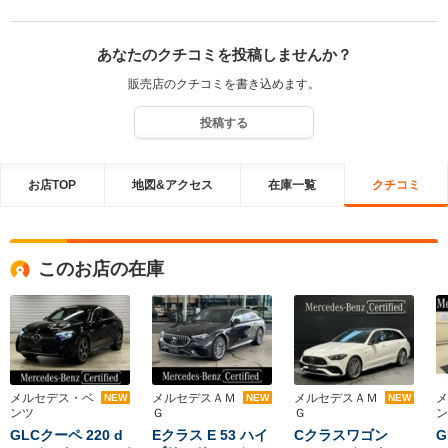
あなたのクチコミを投稿しませんか？
販売店のクチコミを書き込めます。
投稿する
お店TOP
地図&アクセス
在庫一覧
クチコミ
このお店の在庫
メルセデス・ベ
メルセデスＡＭ
メルセデスＡＭ
メ
NEW
NEW
NEW
ンツ
Ｇ
Ｇ
ン
GLCクーペ 220 d
Eクラス E 53 ハイ
Cクラスワゴン
G