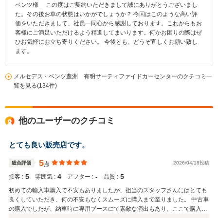
ベンツ様 この度はご契約いただきまして誠にありがとうございまし
た。その後お車の状態はいかがでしょうか？ 今回はこのような高い評
価をいただきまして、社員一同心から感謝しております。これからもお
客様にご満足いただけるよう精進してまいります。何かお困りの際はぜ
ひお気軽にお立ち寄りください。 今後とも、どうぞ宜しくお願い致し
ます。
メルセデス・ベンツ豊洲 有明サーティファイドカーセンターのクチコミ一
覧を見る(134件)
他のユーザーのクチコミ
とても良い販売店です。
5
総合評価
2026/04/18投稿
点
5
4
‐
5
接客 :
雰囲気 :
アフター :
品質 :
初めての輸入車購入で不安もありましたが、担当のスタッフさんにはとても
良くしていただき、何の不安もなくスムーズに購入まで至りました。 中古車
の購入でしたが、納車時に専用ブースにて素敵な演出もあり、ここで購入し