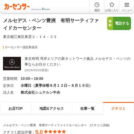
履歴
お気に入り
メニュー
メルセデス・ベンツ豊洲 有明サーティファ
無
電話する
料
イドカーセンター
東京都江東区東雲２－１４－３３
カーセンサー認定取扱店
東京有明 湾岸エリアの新ネットワーク拠点 メルセデス・ベンツの
事ならお任せください
(2026/05/26更新)
営業時間
10:00～18:00
定休日
水曜日（夏季休暇８月１２日～８月１６日）
法人名
株式会社シュテルン中央
お店TOP
地図&アクセス
在庫一覧
クチコミ
メルセデス・ベンツ豊洲 有明サーティファイドカーセンター (クチコミ詳細)
5.0
クチコミ総合評価：