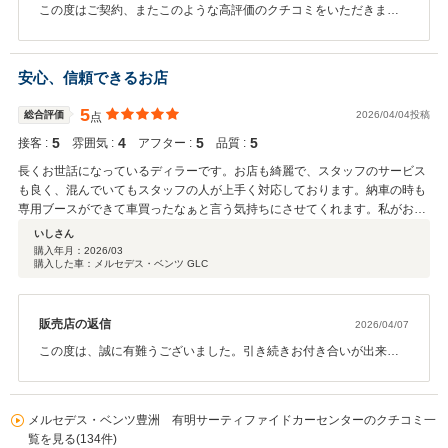
この度はご契約、またこのような高評価のクチコミをいただきまし
て誠にありがとうございました。 今後のメンテナンスや、次回お車
をお買い求めになる際もぜひお手伝いさせて頂ければ幸いです。 何
卒宜しくお願い致します。
安心、信頼できるお店
5
総合評価
2026/04/04投稿
点
5
4
5
5
接客 :
雰囲気 :
アフター :
品質 :
長くお世話になっているディラーです。お店も綺麗で、スタッフのサービス
も良く、混んでいてもスタッフの人が上手く対応しております。納車の時も
専用ブースができて車買ったなぁと言う気持ちにさせてくれます。私がお世
話になっている方はベテランなのでなんでもお任せできて安心です。
いしさん
購入年月：
2026/03
購入した車：メルセデス・ベンツ GLC
販売店の返信
2026/04/07
この度は、誠に有難うございました。引き続きお付き合いが出来ま
す事、大変うれしく思っております。また、心温まるコメントを下
さり有難うございます。今後もいただいたお言葉を励みに頑張って
まいります。いしさん様にとって素晴らしいカーライフになります
メルセデス・ベンツ豊洲 有明サーティファイドカーセンターのクチコミ一
事を願っております。誠に有難うございました。
覧を見る(134件)