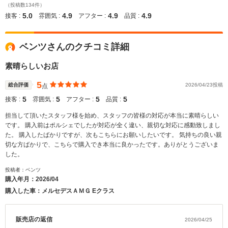
（投稿数134件）
5.0
4.9
4.9
4.9
接客 :
雰囲気 :
アフター :
品質 :
ベンツさんのクチコミ詳細
素晴らしいお店
5
総合評価
2026/04/23投稿
点
5
5
5
5
接客 :
雰囲気 :
アフター :
品質 :
担当して頂いたスタッフ様を始め、スタッフの皆様の対応が本当に素晴らしい
です。 購入前はポルシェでしたが対応が全く違い、親切な対応に感動致しまし
た。 購入したばかりですが、次もこちらにお願いしたいです。 気持ちの良い親
切な方ばかりで、こちらで購入でき本当に良かったです。ありがとうございま
した。
投稿者：ベンツ
購入年月：
2026/04
購入した車：メルセデスＡＭＧ Eクラス
販売店の返信
2026/04/25