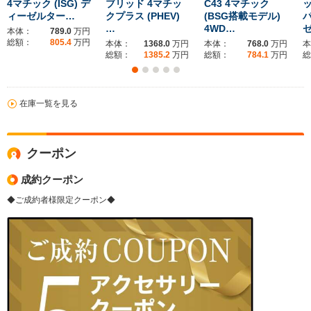
4マチック (ISG) デ
ブリッド 4マチッ
C43 4マチック
ッ
ィーゼルター…
クプラス (PHEV)
(BSG搭載モデル)
…
4WD…
本体：
789.0
万円
総額：
805.4
万円
本体：
1368.0
万円
本体：
768.0
万円
本
総額：
1385.2
万円
総額：
784.1
万円
総
在庫一覧を見る
クーポン
成約クーポン
◆ご成約者様限定クーポン◆