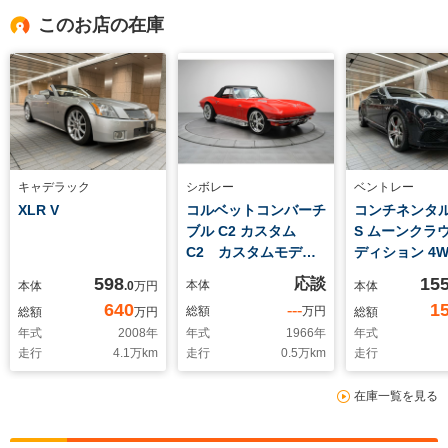
このお店の在庫
キャデラック
シボレー
ベントレー
XLR V
コルベットコンバーチ
コンチネンタルG
ブル C2 カスタム
S ムーンクラウ
C2 カスタムモディ
ディション 4W
ファイ 427エンジン
限定12台 デ
598
15
応談
本体
本体
.0
万円
本体
WILWOODブレーキ
ン 特別仕様車 
640
1
---
総額
万円
総額
万円
総額
AT変更済み
ナー クライン
年式
2008
年
年式
1966
年
年式
WILWOODブレーキ
ヒドン・デラ
走行
4.1
万km
走行
0.5
万km
走行
A/C 各賞受賞車
テリア クライ
ーアクセント 
在庫一覧を見る
ステッチ MULL
ブルーアクセ