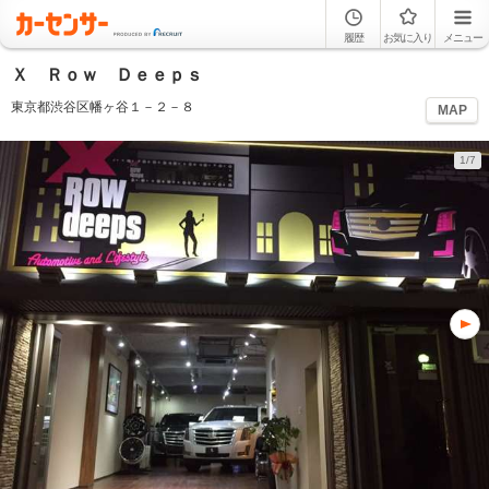
履歴
お気に入り
メニュー
Ｘ Ｒｏｗ Ｄｅｅｐｓ
東京都渋谷区幡ヶ谷１－２－８
MAP
1/7