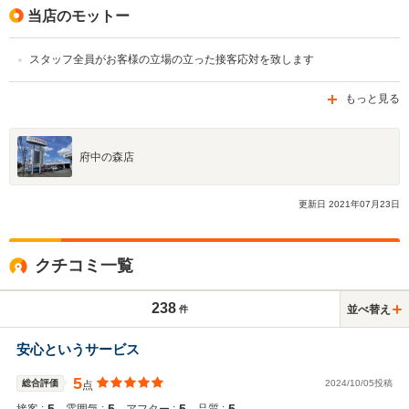
当店のモットー
スタッフ全員がお客様の立場の立った接客応対を致します
もっと見る
府中の森店
更新日
2021
年
07
月
23
日
クチコミ一覧
238
並べ替え
件
安心というサービス
5
総合評価
2024/10/05投稿
点