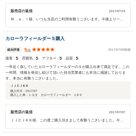
販売店の返信
2017/07/15
Ｍ．ａ．ｌ様、いつも当店のご利用有難うございます。今後より一層
お役に立てる様頑張ります。
カローラフィールダーＳ購入
5
総合評価
2017/07/06投稿
点
5
5
5
5
接客 :
雰囲気 :
アフター :
品質 :
一年近く探していたカローラフィールダーのＳが購入出来て満足です。この
一年間、情報を発信し続けて頂いた担当営業者にも本当に感謝しておりま
す。本当に有難うございました。
ＪＪＣＪＫＫ
購入年月：
2017/07
購入した車：トヨタ カローラフィールダー 1.8 S
販売店の返信
2017/07/07
ＪＪＣＪＫＫ様、この度ご購入頂きまして有難うございました。今ま
で通り、お車の事以外でも構いませんので、遊びにいらして下さい。
今後共、宜しくお願い致します。