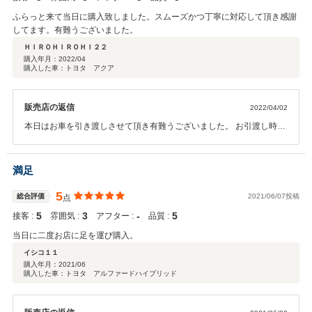
ふらっと来て当日に購入致しました。スムーズかつ丁寧に対応して頂き感謝
してます。有難うございました。
ＨＩＲＯＨＩＲＯＨＩ２２
購入年月：
2022/04
購入した車：トヨタ アクア
販売店の返信
2022/04/02
本日はお車を引き渡しさせて頂き有難うございました。 お引渡し時に
「車がとても綺麗！何かコーティングをしてもらえたの？」というお
言葉を頂き嬉しかったです♪ 特にコーティングは致しませんでしたが
喜んで頂ける様に花粉がひどい時期でしたので大切に保管しておりま
満足
した。 今後も宜しくお願い致します。
5
総合評価
2021/06/07投稿
点
5
3
‐
5
接客 :
雰囲気 :
アフター :
品質 :
当日に二度お店に足を運び購入。
イシコ１１
購入年月：
2021/06
購入した車：トヨタ アルファードハイブリッド