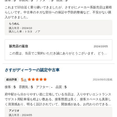
5
5
5
5
接客 :
雰囲気 :
アフター :
品質 :
これまで10台近く乗り継いできましたが、さすがにメーカー系販売店は素晴
らしいです。中古車のネガな部分への保証や予防的整備など、不安がない購
入ができました。
らうめん
購入年月：
2024/10
購入した車：トヨタ ノア
販売店の返信
2024/10/05
この度は、当店でご契約いただき誠にありがとうございます。 どうし
ても中古車はアフターの心配もあるかと思います。 らうめん様が安心
してお乗りいただけるようご案内したいと思います。 今後ともよろし
くお願いいたします。
さすがディーラーの認定中古車
5
総合評価
2024/06/01投稿
点
5
5
‐
5
接客 :
雰囲気 :
アフター :
品質 :
府中駅から分かりやすい道に立地している当店は、入りやすいエントランス
でゲスト用駐車場も程よい数ある。接客態度は良く、接客スペースも真新し
く清潔感あり、明るく設計されていて、開放感がある。お代わりのできるド
リンクもよかった。 担当者は管理職の方でしたが、誠実によどみなく質問に
アメリオ
答えてくれて対応が良かった。 目当ての車よりも、検索で探せなかったアク
購入年月：
2024/05