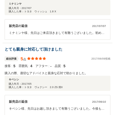
ミナミンヤ
購入年月：
2017/07
購入した車：トヨタ ウィッシュ 1.8 X
販売店の返信
2017/07/07
ミナミンヤ様、先日はご来店頂きまして有難うございました。初めて
のお車を私から購入して頂き、大変嬉しく思っております。今後もし
っかりサポートして参りますので宜しくお願い致します。
とても親身に対応して頂けました
5
総合評価
2017/06/09投稿
点
5
4
‐
5
接客 :
雰囲気 :
アフター :
品質 :
購入の際、適切なアドバイスと親身な応対で助かりました。
キベシン
購入年月：
2017/05
購入した車：トヨタ ヴォクシー 2.0 ZS 煌II
販売店の返信
2017/06/10
キベシン様、先日はお越し頂きまして有難うございました。今後も不
安に感じられている所はしっかりサポート致しますので、ご安心下さ