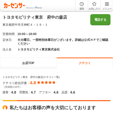
履歴
お気に入り
メニュー
トヨタモビリティ東京 府中の森店
電話する
東京都府中市天神町４－１９－１
営業時間
10:00～18:00
定休日
※火曜日。一部特別休業日がございます。詳細は公式ＨＰでご確認
ください
法人名
トヨタモビリティ東京株式会社
お店TOP
クチコミ
トヨタモビリティ東京 府中の森店(クチコミ一覧)
4.8
クチコミ総合評価：
（投稿数238件）
4.8
4.7
4.6
4.6
接客 :
雰囲気 :
アフター :
品質 :
私たちはお客様の声を大切にしております