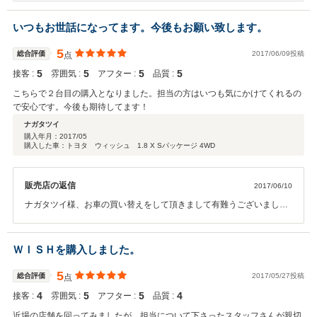
い。
いつもお世話になってます。今後もお願い致します。
5
総合評価
2017/06/09投稿
点
5
5
5
5
接客 :
雰囲気 :
アフター :
品質 :
こちらで２台目の購入となりました。担当の方はいつも気にかけてくれるの
で安心です。今後も期待してます！
ナガタツイ
購入年月：
2017/05
購入した車：トヨタ ウィッシュ 1.8 X Sパッケージ 4WD
販売店の返信
2017/06/10
ナガタツイ様、お車の買い替えをして頂きまして有難うございまし
た。今まで以上、ご期待に添える様、頑張っていきたいと思っており
ます。今後共、宜しくお願い致します。
ＷＩＳＨを購入しました。
5
総合評価
2017/05/27投稿
点
4
5
5
4
接客 :
雰囲気 :
アフター :
品質 :
近場の店舗を回ってみましたが、担当について下さったスタッフさんが親切