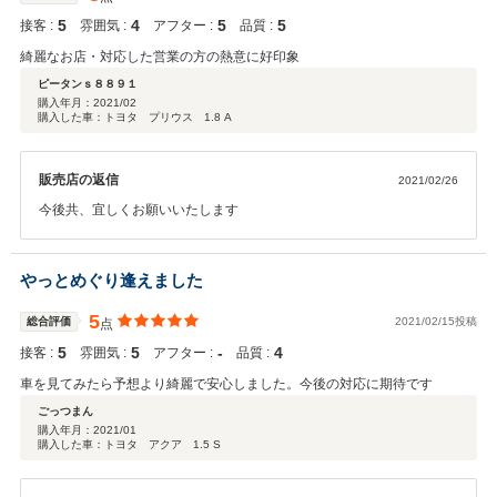
5
4
5
5
接客 :
雰囲気 :
アフター :
品質 :
綺麗なお店・対応した営業の方の熱意に好印象
ピータンｓ８８９１
購入年月：
2021/02
購入した車：トヨタ プリウス 1.8 A
販売店の返信
2021/02/26
今後共、宜しくお願いいたします
やっとめぐり逢えました
5
総合評価
2021/02/15投稿
点
5
5
‐
4
接客 :
雰囲気 :
アフター :
品質 :
車を見てみたら予想より綺麗で安心しました。今後の対応に期待です
ごっつまん
購入年月：
2021/01
購入した車：トヨタ アクア 1.5 S