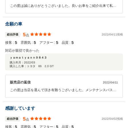
この度は誠にありがとうございました。良いお車をご紹介出来て私自
身も良かったです。是非お使い頂き何か気になる事があればお気軽に
ご相談ください。店舗スタッフ全員でフォロー致します。本当にあり
がとうございました。
念願の車
5
総合評価
2022/04/11投稿
点
5
5
5
5
接客 :
雰囲気 :
アフター :
品質 :
対応が親切で良かった
ｙａｍａｔｙａｎｎ９８４３
購入年月：
2022/03
購入した車：トヨタ 86 2.0 GT
販売店の返信
2022/04/11
この度は当店を選んで頂き有難うございました。メンテナンスパスポ
ートにも加入して頂いておりますので遠方でもしっかりと サポート致
します。今後共宜しくお願い致します。
感謝しています
5
総合評価
2022/04/02投稿
点
5
5
5
5
接客 :
雰囲気 :
アフター :
品質 :