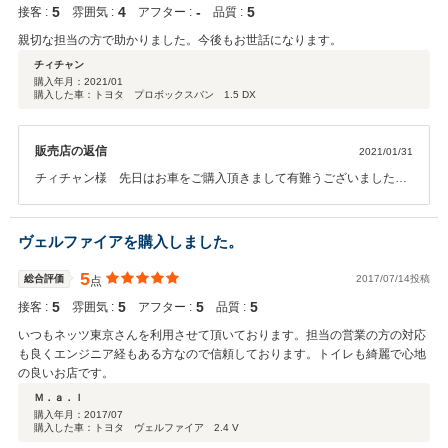
5
4
‐
5
接客 :
雰囲気 :
アフター :
品質 :
親切な担当の方で助かりました。今後もお世話になります。
チィチャン
購入年月：
2021/01
購入した車：トヨタ プロボックスバン 1.5 DX
販売店の返信
2021/01/31
チィチャン様 先日はお車をご購入頂きまして有難うございました。
今後もサポートさせて頂きますので宜しくお願いいたします。
ヴェルファイアを購入しました。
5
総合評価
2017/07/14投稿
点
5
5
5
5
接客 :
雰囲気 :
アフター :
品質 :
いつもネッツ東京さんを利用させて頂いております。担当の営業の方の対応
も良くエンジニア経もある方なので信頼しております。トイレも綺麗で心地
の良いお店です。
Ｍ．ａ．ｌ
購入年月：
2017/07
購入した車：トヨタ ヴェルファイア 2.4 V