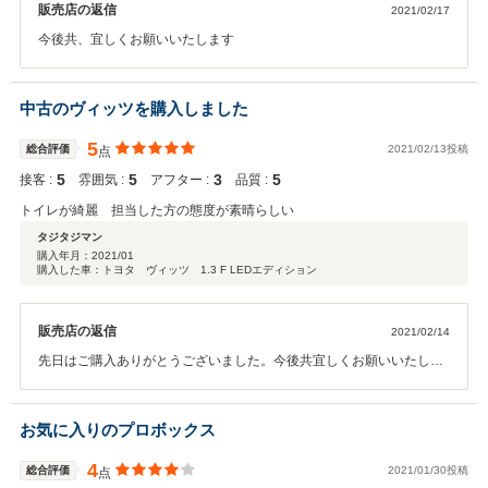
販売店の返信
2021/02/17
今後共、宜しくお願いいたします
中古のヴィッツを購入しました
5
総合評価
2021/02/13投稿
点
5
5
3
5
接客 :
雰囲気 :
アフター :
品質 :
トイレが綺麗 担当した方の態度が素晴らしい
タジタジマン
購入年月：
2021/01
購入した車：トヨタ ヴィッツ 1.3 F LEDエディション
販売店の返信
2021/02/14
先日はご購入ありがとうございました。今後共宜しくお願いいたしま
す。
お気に入りのプロボックス
4
総合評価
2021/01/30投稿
点