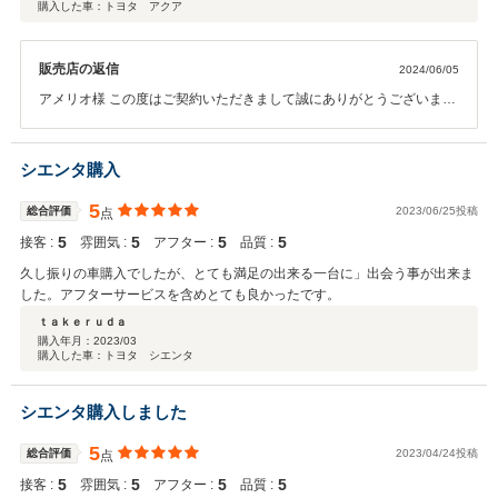
購入した車：トヨタ アクア
アの異なる特別仕様車を見つけられた。 それは走行距離がかなり多い車だっ
たが、トヨタ認定中古車らしく綺麗に清掃、整備されていて、それを感じさ
せないものだった。5年落ちだったし、走行距離の割には目立つ傷もなく、
販売店の返信
2024/06/05
自らの走行習慣・距離数を考えて十分乗れると判断して、購入に至った。 延
長保証もあったが、これなら十分なしでもやっていけそうなので外し、下取
アメリオ様 この度はご契約いただきまして誠にありがとうございまし
り車も思いの外高く評価してもらって、差し引き今乗っている車を購入した
た。その後お車の状態はいかがでしょうか？ 今回はこのような高い評
時よりも安く、より良い車を購入できた。
価をいただきまして、社員一同心から感謝しております。弊社ではピ
カピカのお車をお客様に見て頂きたく、毎朝社員全員で洗車を行って
シエンタ購入
おります。何かお困りの際はぜひお気軽にお立ち寄りください。 今後
とも、どうぞ宜しくお願い致します。
5
総合評価
2023/06/25投稿
点
5
5
5
5
接客 :
雰囲気 :
アフター :
品質 :
久し振りの車購入でしたが、とても満足の出来る一台に」出会う事が出来ま
した。アフターサービスを含めとても良かったです。
ｔａｋｅｒｕｄａ
購入年月：
2023/03
購入した車：トヨタ シエンタ
シエンタ購入しました
5
総合評価
2023/04/24投稿
点
5
5
5
5
接客 :
雰囲気 :
アフター :
品質 :