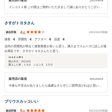
販売店の返信
2021/06/09
イシコ１１様 この度はご契約いただきまして誠にありがとうございま
した。 今回はこのような高い評価をいただきまして、社員一同心から
感謝しております。弊社ではピカピカのお車をお客様に見て頂きた
く、毎朝社員全員で洗車を行っております。何かお困りの際はぜひお
さすがトヨタさん
気軽にお立ち寄りください。 今後とも、どうぞ宜しくお願い致しま
す。
4
総合評価
2021/04/23投稿
点
4
4
4
4
接客 :
雰囲気 :
アフター :
品質 :
店内の雰囲気が明るく接客態度が良いと思う。購入までスムーズに話しが進
み満足です。さすがトヨタさんだと思う。
ｍａｋｏ＠１
購入年月：
2021/04
購入した車：トヨタ シエンタ 1.5 G
販売店の返信
2021/04/24
今後も不安点がありましたら遠慮なさらずにご質問頂ければと思いま
す。
プリウスカッコいい
5
総合評価
2021/02/25投稿
点