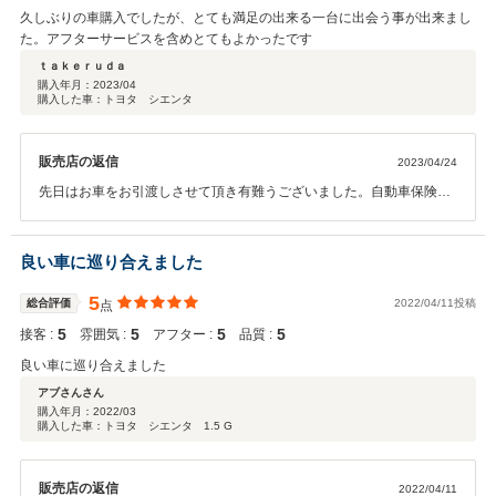
久しぶりの車購入でしたが、とても満足の出来る一台に出会う事が出来まし
た。アフターサービスを含めとてもよかったです
ｔａｋｅｒｕｄａ
購入年月：
2023/04
購入した車：トヨタ シエンタ
販売店の返信
2023/04/24
先日はお車をお引渡しさせて頂き有難うございました。自動車保険
お車のメンテナンス等 お車の事は全てお任せ下さい。 今後共宜しく
お願い致します。
良い車に巡り合えました
5
総合評価
2022/04/11投稿
点
5
5
5
5
接客 :
雰囲気 :
アフター :
品質 :
良い車に巡り合えました
アブさんさん
購入年月：
2022/03
購入した車：トヨタ シエンタ 1.5 G
販売店の返信
2022/04/11