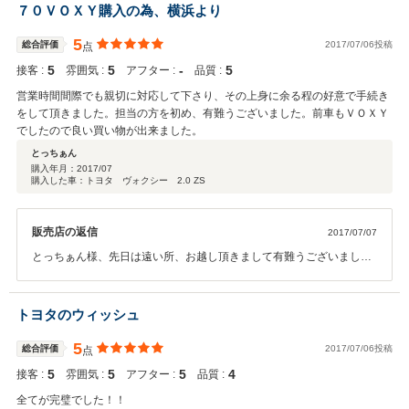
７０ＶＯＸＹ購入の為、横浜より
5
総合評価
2017/07/06投稿
点
5
5
‐
5
接客 :
雰囲気 :
アフター :
品質 :
営業時間間際でも親切に対応して下さり、その上身に余る程の好意で手続き
をして頂きました。担当の方を初め、有難うございました。前車もＶＯＸＹ
でしたので良い買い物が出来ました。
とっちぁん
購入年月：
2017/07
購入した車：トヨタ ヴォクシー 2.0 ZS
販売店の返信
2017/07/07
とっちぁん様、先日は遠い所、お越し頂きまして有難うございまし
た。今後もサポートして参りますので宜しくお願い致します。
トヨタのウィッシュ
5
総合評価
2017/07/06投稿
点
5
5
5
4
接客 :
雰囲気 :
アフター :
品質 :
全てが完璧でした！！