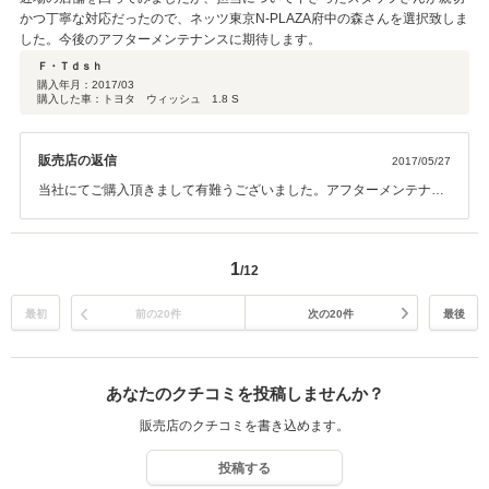
かつ丁寧な対応だったので、ネッツ東京N-PLAZA府中の森さんを選択致しま
した。今後のアフターメンテナンスに期待します。
Ｆ・Ｔｄｓｈ
購入年月：
2017/03
購入した車：トヨタ ウィッシュ 1.8 S
販売店の返信
2017/05/27
当社にてご購入頂きまして有難うございました。アフターメンテナン
スもしっかりさせて頂きますので、今後共宜しくお願い致します。
1
/12
最初
前の20件
次の20件
最後
あなたのクチコミを投稿しませんか？
販売店のクチコミを書き込めます。
投稿する