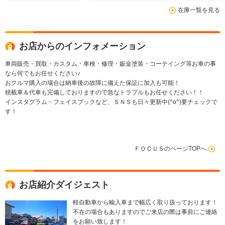
ドライト/前席
在庫一覧を見る
ヒーター/シー
クテーブル/天
キュレーター/
ールサンシェー
お店からのインフォメーション
車両販売・買取・カスタム・車検・修理・鈑金塗装・コーテイング等お車の事
なら何でもお任せください♪
おクルマ購入の場合は納車後の故障に備えた保証に加入も可能！
積載車＆代車も完備しておりますので急なトラブルもお任せください！！
インスタグラム・フェイスブックなど、ＳＮＳも日々更新中(^o^)要チェックで
す！
ＦＯＣＵＳのページTOPへ
お店紹介ダイジェスト
軽自動車から輸入車まで幅広く取り扱っております！
不在の場合もありますのでご来店の際は事前にご連絡
をお願い致します！