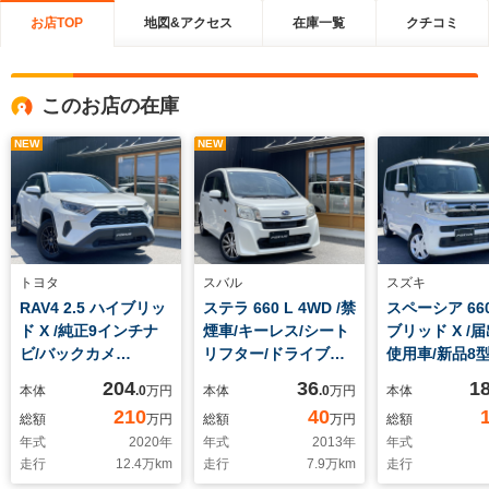
お店TOP
地図&アクセス
在庫一覧
クチコミ
このお店の在庫
NEW
NEW
トヨタ
スバル
スズキ
RAV4 2.5 ハイブリッ
ステラ 660 L 4WD /禁
スペーシア 66
ド X /純正9インチナ
煙車/キーレス/シート
ブリッド X /
ビ/バックカメ
リフター/ドライブレ
使用車/新品8型
ラ/HDMI/レーダーク
コーダー/
バックカメラ/
204
36
1
本体
.0
万円
本体
.0
万円
本体
ルーズコントロール/
ロアマッ
210
40
総額
万円
総額
万円
総額
前後ドラレコ/ETC/シ
ト/Bluetooth
年式
2020
年
年式
2013
年
年式
ートリフター/
オ/HDMI/両
走行
12.4
万km
走行
7.9
万km
走行
ライドドア/L