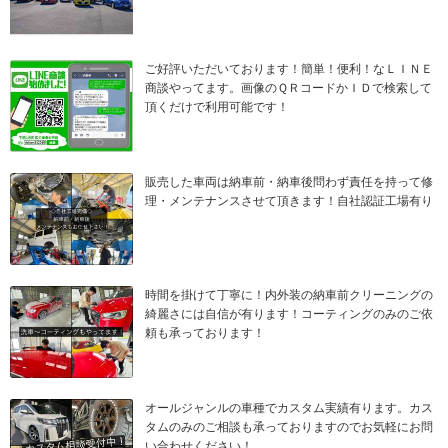
ご好評いただいております！簡単！便利！なＬＩＮＥ
商談やってます。画像のＱＲコードかＩＤで検索して
頂くだけで利用可能です！
販売した車両は納車前・納車後問わず責任を持って修
理・メンテナンスさせて頂きます！自社認証工場有り
時間を掛けて丁寧に！内外装の納車前クリーニングの
綺麗さには自信が有ります！コーティングのみのご依
頼も承っております！
オールジャンルの車種でカスタム実績有ります。カス
タムのみのご相談も承っておりますのでお気軽にお問
い合わせください！