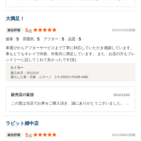
ありがとうございました。 また、納車直後に高い評価もいただきまし
て感謝しております。 今後もお客様にご満足頂けるよう、スタッフ一
同誠意をもってご対応させて頂きます。 お近くに来られた際にはぜひ
大満足！
お気軽にお立ち寄りください。 今後とも、どうぞ宜しくお願い致しま
す。
5
総合評価
2012/11/01投稿
点
5
5
5
5
接客 :
雰囲気 :
アフター :
品質 :
車選びからアフターサービスまで丁寧に対応していただき感謝しています。
車もとてもキレイで内装、外装共に満足しています。 また、お店の方もフレ
ンドリーに話してくれて良かったです(笑)
たくろー
購入年月：
2012/10
購入した車：日産 ムラーノ 2.5 250XV FOUR 4WD
販売店の返信
2012/11/02
この度は当店でお車をご購入頂き、誠にありがとうございました。 高
い評価を頂き、スタッフ一同感謝しております。 今後はアフター等も
ご満足頂けるように精一杯努力していきます。 お近くにこられた際は
お気軽に当店に遊びに来てください。 御来店お待ちしております。
ラビット婦中店
5
総合評価
2011/08/01投稿
点