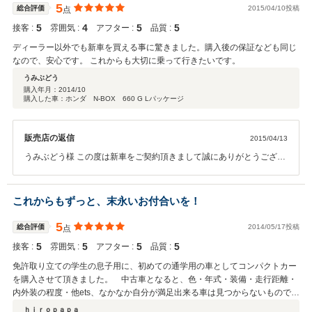
5
総合評価
2015/04/10投稿
点
5
4
5
5
接客 :
雰囲気 :
アフター :
品質 :
ディーラー以外でも新車を買える事に驚きました。購入後の保証なども同じ
なので、安心です。 これからも大切に乗って行きたいです。
うみぶどう
購入年月：
2014/10
購入した車：ホンダ N-BOX 660 G Lパッケージ
販売店の返信
2015/04/13
うみぶどう様 この度は新車をご契約頂きまして誠にありがとうござい
ました。 このような高い評価をいただきまして、社員一同心から感謝
しております。 アフターサービスもお任せください。 今後とも、どう
ぞ宜しくお願い致します。
これからもずっと、末永いお付合いを！
5
総合評価
2014/05/17投稿
点
5
5
5
5
接客 :
雰囲気 :
アフター :
品質 :
免許取り立ての学生の息子用に、初めての通学用の車としてコンパクトカー
を購入させて頂きました。 中古車となると、色・年式・装備・走行距離・
内外装の程度・他ets、なかなか自分が満足出来る車は見つからないもので
す。 たまたま他店に良い物件があったので、お願いして業販にてラビット
ｈｉｒｏｐａｐａ