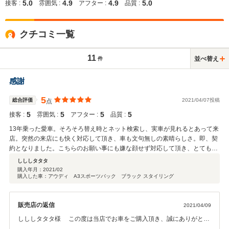
5.0
4.9
4.9
5.0
接客 :
雰囲気 :
アフター :
品質 :
クチコミ一覧
11
並べ替え
件
感謝
5
総合評価
2021/04/07投稿
点
5
5
5
5
接客 :
雰囲気 :
アフター :
品質 :
13年乗った愛車。そろそろ替え時とネット検索し、実車が見れるとあって来
店。突然の来店にも快く対応して頂き、車も文句無しの素晴らしさ。即、契
約となりました。こちらのお願い事にも嫌な顔せず対応して頂き、とても感
謝です。社長さん、店長さん、事務の方、ありがとうございました。
しししタタタ
購入年月：
2021/02
購入した車：アウディ A3スポーツバック ブラック スタイリング
販売店の返信
2021/04/09
しししタタタ様 この度は当店でお車をご購入頂き、誠にありがとう
ございました。 高い評価を頂き、スタッフ一同感謝しております。 今