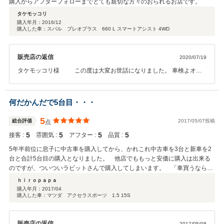
購入からアフターフォローまでとても親切な方々のおられるお店です。
タケモッコリ
購入年月：
2016/12
購入した車：スバル プレオプラス 660 L スマートアシスト 4WD
販売店の返信
2020/07/19
タケモッコリ様 この度は大変お世話になりました。 車検よオイ
ル交換等整備面もお任せ下さい。 今後ともよろしくお願い致します。
何だかんだで5台目・・・
5
総合評価
2017/05/07投稿
点
5
5
5
5
接客 :
雰囲気 :
アフター :
品質 :
5年半前位に息子に中古車を購入してから、かれこれ中古車を3台と新車を2
台と合計5台目の購入となりました。 他店でももっと安価に購入は出来る
のですが、ついついラビットさんで購入してしまいます。 「車買うならラ
ビット！」ですかね！ 特に中古車は不安が付き物ですので信頼できてアフ
ｈｉｒｏｐａｐａ
ターも万全なお店を選んでしまいます。 今回も息子の車の乗換えで、社会
購入年月：
2017/04
購入した車：マツダ アクセラスポーツ 1.5 15S
人になっての初めての自分で購入する車であり、通勤距離も往復７０Km程
度もあるので程度の良い物件を探して頂きました。 息子本人も私（車大好
きな父親）もとても満足の1台でした。 あえてお願いしたいのは、他店に
販売店の返信
2017/05/08