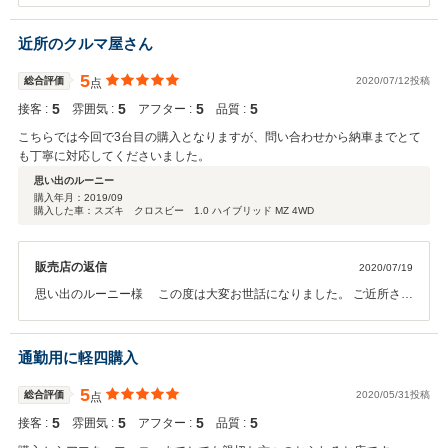
後はオイル交換等整備面、アフター等もご満足頂けるように精一杯努
力していきます。 お近くにこられた際はお気軽に御来店頂ければと思
近所のクルマ屋さん
います。今後ともよろしくお願いいたします。
5
総合評価
2020/07/12投稿
点
5
5
5
5
接客 :
雰囲気 :
アフター :
品質 :
こちらでは今回で3台目の購入となりますが、問い合わせから納車までとて
も丁寧に対応してくださいました。
思い出のルーニー
購入年月：
2019/09
購入した車：スズキ クロスビー 1.0 ハイブリッド MZ 4WD
販売店の返信
2020/07/19
思い出のルーニー様 この度は大変お世話になりました。 ご近所さん
という事もありますので今後もお気軽にご来店下さい。 よろしくお願
い致します。
通勤用に軽四購入
5
総合評価
2020/05/31投稿
点
5
5
5
5
接客 :
雰囲気 :
アフター :
品質 :