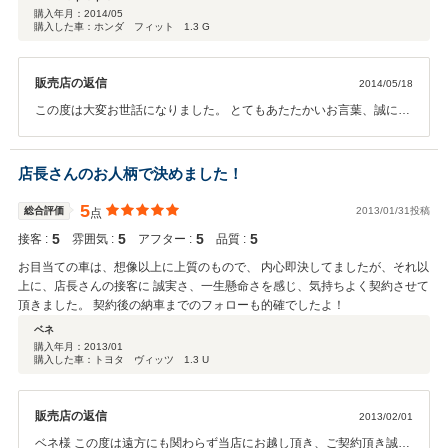
婦中店様より何とか購入させて頂きました。 他店の物件にも関わらず迅速
購入年月：
2014/05
購入した車：ホンダ フィット 1.3 G
丁寧なご対応にてスムーズに購入出来ました。 担当者様、及び従業員の
方々も皆さん人柄が良く、親身になって購入者側の意見に一生懸命対応して
頂きました。 他店とは全く違う雰囲気で、通りかかった時でも遊びがてら
販売店の返信
2014/05/18
に気軽に立ち寄れるのも大変嬉しく思っています。 ラビット婦中店様での
購入はこれで２台目となりますが、これからは新車の購入時でも婦中店様に
この度は大変お世話になりました。 とてもあたたかいお言葉、誠に有
て購入しようと思っています。 この度は大変ありがとうございました！
難うございます。 まだまだ未熟者ではございますが、今後共末永くお
また、今後共末永くお付合いさせて頂ければ幸いです。
付き合いさせて下さい。 お近くへお越しの際はお気軽にご来店下さ
い。 スタッフ一同心よりお待ち致しております。
店長さんのお人柄で決めました！
5
総合評価
2013/01/31投稿
点
5
5
5
5
接客 :
雰囲気 :
アフター :
品質 :
お目当ての車は、想像以上に上質のもので、 内心即決してましたが、それ以
上に、店長さんの接客に 誠実さ、一生懸命さを感じ、気持ちよく契約させて
頂きました。 契約後の納車までのフォローも的確でしたよ！
ベネ
購入年月：
2013/01
購入した車：トヨタ ヴィッツ 1.3 U
販売店の返信
2013/02/01
ベネ様 この度は遠方にも関わらず当店にお越し頂き、ご契約頂き誠に