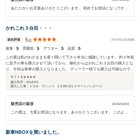
は無い付加価値、例えば「アフターの充実度」、「迅速且つ丁寧な対応」、
「普段は目に見えないところへの気配り」等、他店よりも充実した顧客満足
あたたかいお言葉ありがとうございます。 初めてお世話になってから
度の向上です。 今回は若干の行き違いがありましたが、社長様自らの迅速
もう５年半になりますね。毎年本当にお世話になっております。 この
なご対応にて息子と共にとても満足しています。 今後も末永くお付き合い
度はご迷惑をおかけした点もありました、ご指摘頂いた点を今後の糧
出来れば幸いと思いますので他店よりも充実した顧客満足度の向上に期待し
にして日々の業務に精進してゆきます。今後も末永くお付き合いさせ
かれこれ３台目・・・
ています。 今度は車検でもお世話になりたいと思っていますので。 一つ
て下さい。車検のほうも是非よろしくお願いいたします。
一つ困難を乗り越えて頑張ってください！
5
総合評価
2016/01/31投稿
点
5
5
5
5
接客 :
雰囲気 :
アフター :
品質 :
この度は私のわがままを度々聞いて下さり本当に感謝しています。 約５年前
に息子の車を購入させて頂いてから、御社からはかれこれ３台目の購入とな
り、今回は新車の購入となりました。 ディーラー様でも購入は可能なのです
が、お店の方々のご対応等がディーラー様より遥かに上なので、ついつい御
ｈｉｒｏｐａｐａ
社にて成約させて頂きました。 まだ車は納車されてないのですが納車の日を
購入年月：
2016/01
購入した車：トヨタ ヴィッツ 1.5 RS G's スマートパッケージ
楽しみに待っています。 他の中古車店やディーラー様よりも全ての点に於い
て常に上を行く様に頑張ってください。 多分次回の購入もお願いすると思い
ますので、その節にはよろしくお願いいたします。
販売店の返信
2016/02/03
この度は、大変お世話になります。ありがとうございます。 このよう
なとてもあたたかいお言葉を頂きとても嬉しく思います。 納車までし
ばらくかかりますが一生懸命がんばります。 今後も今まで以上にご満
足頂けるよう、スタッフ一同誠意をもってご対応させて頂きます。 今
新車NBOXを買いました。
後共末永くお付き合いさせて下さい。