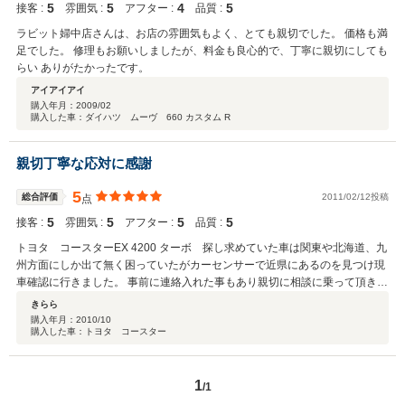
5
5
4
5
接客 :
雰囲気 :
アフター :
品質 :
ラビット婦中店さんは、お店の雰囲気もよく、とても親切でした。 価格も満
足でした。 修理もお願いしましたが、料金も良心的で、丁寧に親切にしても
らい ありがたかったです。
アイアイアイ
購入年月：
2009/02
購入した車：ダイハツ ムーヴ 660 カスタム R
親切丁寧な応対に感謝
5
総合評価
2011/02/12投稿
点
5
5
5
5
接客 :
雰囲気 :
アフター :
品質 :
トヨタ コースターEX 4200 ターボ 探し求めていた車は関東や北海道、九
州方面にしか出て無く困っていたがカーセンサーで近県にあるのを見つけ現
車確認に行きました。 事前に連絡入れた事もあり親切に相談に乗って頂き試
乗もさせてもらって最後に価格もサービスしてカーテンも付けてもらった。
きらら
さらに金沢へサービスで陸送してもらったのでお礼に 金沢駅まで送ってあげ
購入年月：
2010/10
購入した車：トヨタ コースター
て車庫に帰った。それから半月くらい経ち燃料入れたり車体を磨こうとバス
の廻りをぐるりひと回りしてたらリヤー右角にへこみを見つけ、確か展示場
では無かった傷のはず！直ぐ電話したら快く修理代を出すからこちらで見積
1
もりし送ってくださいとの返事（＾＾）近県で近いしこれからも長～いお付
/1
き合いをしたいお店でした。 今は快調に走り廻り言うこと無し ラビットさ