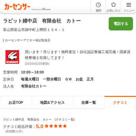
履歴
お気に入り
メニュー
ラビット婦中店 有限会社 カトー
電話する
富山県富山市婦中町上轡田１３４－１
カーセンサーアフター保証取扱店
買います！売ります！無料査定！自社認証整備工場完備！国家資
格整備士在籍してます！
(2024/02/20更新)
営業時間
10:00～18:00
定休日
毎週火曜日 一部水曜日 ＧＷ お盆 正月
法人名
有限会社カトー
お店TOP
地図&アクセス
在庫一覧
クチコミ
ラビット婦中店 有限会社 カトー (クチコミ一覧)
5.0
クチコミ総合評価：
（投稿数11件）