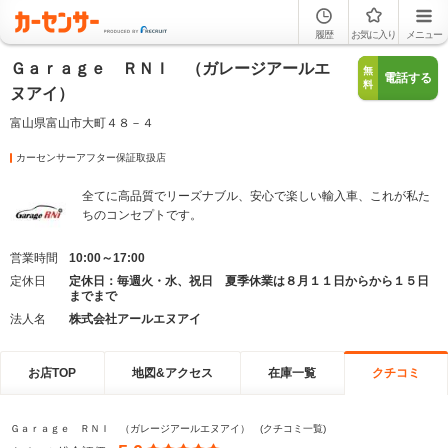
履歴
お気に入り
メニュー
Ｇａｒａｇｅ ＲＮＩ （ガレージアールエ
無
電話する
料
ヌアイ）
富山県富山市大町４８－４
カーセンサーアフター保証取扱店
全てに高品質でリーズナブル、安心で楽しい輸入車、これが私た
ちのコンセプトです。
営業時間
10:00～17:00
定休日
定休日：毎週火・水、祝日 夏季休業は８月１１日からから１５日
までまで
法人名
株式会社アールエヌアイ
お店TOP
地図&アクセス
在庫一覧
クチコミ
Ｇａｒａｇｅ ＲＮＩ （ガレージアールエヌアイ） (クチコミ一覧)