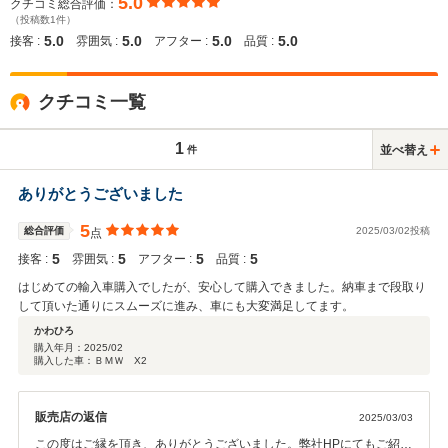
5.0
クチコミ総合評価：
（投稿数1件）
5.0
5.0
5.0
5.0
接客 :
雰囲気 :
アフター :
品質 :
クチコミ一覧
1
並べ替え
件
ありがとうございました
5
総合評価
2025/03/02投稿
点
5
5
5
5
接客 :
雰囲気 :
アフター :
品質 :
はじめての輸入車購入でしたが、安心して購入できました。納車まで段取り
して頂いた通りにスムーズに進み、車にも大変満足してます。
かわひろ
購入年月：
2025/02
購入した車：ＢＭＷ X2
販売店の返信
2025/03/03
この度はご縁を頂き、ありがとうございました。弊社HPにてもご紹介