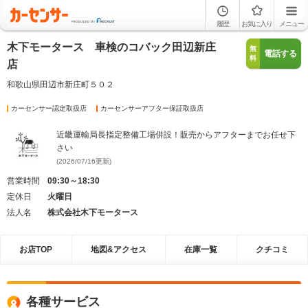
履歴
お気に入り
メニュー
木下モータース 車検のコバック田辺新庄
無
電話する
料
店
和歌山県田辺市新庄町５０２
カーセンサー認定取扱店
カーセンサーアフター保証取扱店
近畿運輸局長指定整備工場併設！販売からアフターまでお任せ下
さい
(2026/07/16更新)
営業時間
09:30～18:30
定休日
火曜日
法人名
株式会社木下モータース
お店TOP
地図&アクセス
在庫一覧
クチコミ
各種サービス