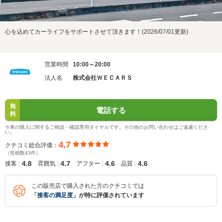
心を込めてカーライフをサポートさせて頂きます！(2026/07/01更新)
営業時間
10:00～20:00
法人名
株式会社ＷＥＣＡＲＳ
無
電話する
料
※車の購入に関するご相談・確認専用ダイヤルです。その他のお問い合わせはご遠慮くださ
い。
4.7
クチコミ総合評価：
（投稿数43件）
4.8
4.7
4.6
4.6
接客 :
雰囲気 :
アフター :
品質 :
この販売店で購入された方のクチコミでは
「
接客の満足度
」が特に評価されています