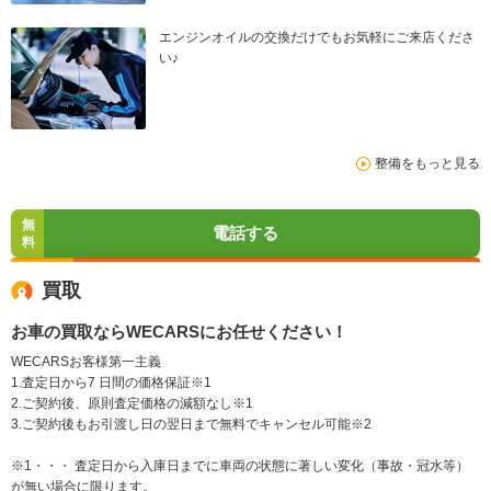
エンジンオイルの交換だけでもお気軽にご来店くださ
い♪
整備をもっと見る
無
電話する
料
買取
お車の買取ならWECARSにお任せください！
WECARSお客様第一主義
1.査定日から7 日間の価格保証※1
2.ご契約後、原則査定価格の減額なし※1
3.ご契約後もお引渡し日の翌日まで無料でキャンセル可能※2
※1・・・ 査定日から入庫日までに車両の状態に著しい変化（事故・冠水等）
が無い場合に限ります。