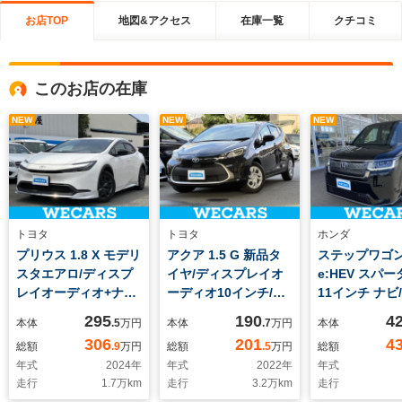
お店TOP
地図&アクセス
在庫一覧
クチコミ
このお店の在庫
NEW
NEW
NEW
トヨタ
トヨタ
ホンダ
プリウス 1.8 X モデリ
アクア 1.5 G 新品タ
ステップワゴン 
スタエアロ/ディスプ
イヤ/ディスプレイオ
e:HEV スパー
レイオーディオ+ナビ/
ーディオ10インチ/衝
11インチ ナビ
デジタルインナーミラ
突安全装置/車線逸脱
プダウンモニタ
295
190
4
本体
.5
万円
本体
.7
万円
本体
ー/衝突安全装置/車線
防止支援システム/ド
正 15.6インチ
306
201
4
総額
.9
万円
総額
.5
万円
総額
逸脱防止支援システ
ライブレコーダー 社
センシング/両
年式
2024
年
年式
2022
年
年式
ム/ドライブレコーダ
外/ヘッドランプ
スライドドア/
走行
1.7
万km
走行
3.2
万km
走行
ー 社外/ヘッドランプ
LED/Bluetooth接
ヒーター 前席