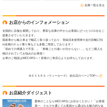
LED/USBジャック
続/ETC2.0
脱防止支援シス
在庫一覧を見る
シート ハーフ
お店からのインフォメーション
全国的に店舗を展開しており、豊富な在庫の中からお客様にぴったりの1台をご
提案させていただきます。
国産車から輸入車まで幅広く取り扱っており、登録済未使用車や走行距離1万k
m未満のチョイ乗り車なども多数ご用意しております！
「初めての車購入で不安…」「車種ごとの違いが分からない…」などご購入を
検討されていてお悩みのお客様！
お車のご相談はWECARSへ！皆様のご来店心よりお待ちしております。
ＷＥＣＡＲＳ（ウィーカーズ） 岩出店のページTOPへ
お店紹介ダイジェスト
愛車のことならWECARSにお任せください！「お客様
第一、クルマを通じてお客様から選ばれる魅力的な会