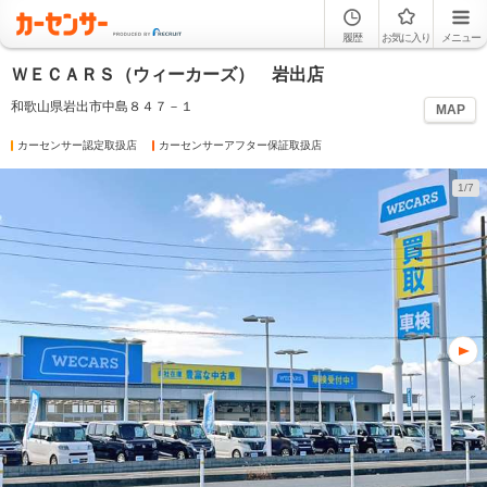
履歴
お気に入り
メニュー
ＷＥＣＡＲＳ（ウィーカーズ） 岩出店
和歌山県岩出市中島８４７－１
MAP
カーセンサー認定取扱店
カーセンサーアフター保証取扱店
1/7