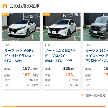
このお店の在庫
NEW
NEW
日産
日産
日産
リーフ e+ X MOPナ
ノート 1.2 X MOPナ
ルークス 660
ビ・社外ドラレコ・
ビ・プロパイ・
ェイスターX 4
ETC・AVM
AVM・ETC・ドラレ
正7型ナビ・A
コ
ラレコ・寒冷
157
125
1
本体
.0
万円
本体
.0
万円
本体
167
133
1
総額
.5
万円
総額
万円
総額
年式
2021
年
年式
2022
年
年式
走行
5.3
万km
走行
8.5
万km
走行
在庫一覧を見る