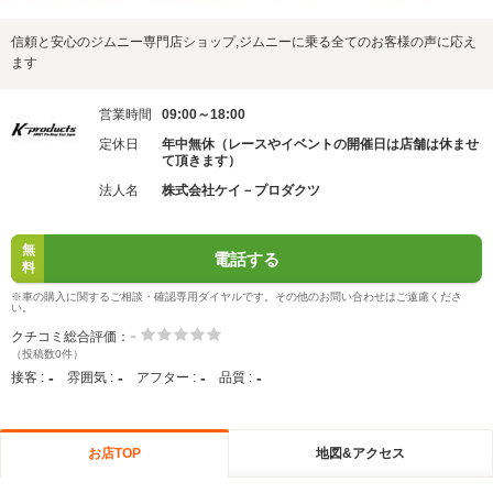
信頼と安心のジムニー専門店ショップ,ジムニーに乗る全てのお客様の声に応え
ます
営業時間
09:00～18:00
定休日
年中無休（レースやイベントの開催日は店舗は休ませ
て頂きます）
法人名
株式会社ケイ－プロダクツ
無
電話する
料
※車の購入に関するご相談・確認専用ダイヤルです。その他のお問い合わせはご遠慮くださ
い。
-
クチコミ総合評価：
（投稿数0件）
-
-
-
-
接客 :
雰囲気 :
アフター :
品質 :
お店TOP
地図&アクセス