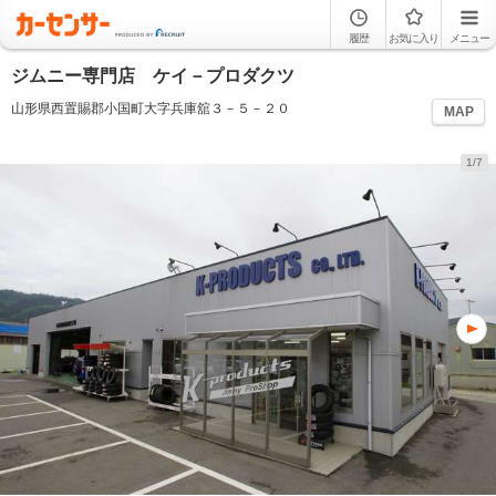
履歴
お気に入り
メニュー
ジムニー専門店 ケイ－プロダクツ
山形県西置賜郡小国町大字兵庫舘３－５－２０
MAP
1/7