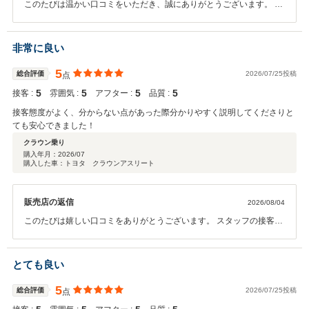
このたびは温かい口コミをいただき、誠にありがとうございます。 査
定についてご満足いただけたようで、大変嬉しく思います。また、奥
様のことまでお任せいただけるとのお言葉をいただき、スタッフ一同
光栄に感じております。 今後もご夫婦で安心してご利用いただけるよ
非常に良い
う、丁寧で誠実な対応を心がけてまいります。 引き続き、どうぞよろ
しくお願いいたします。
5
総合評価
2026/07/25投稿
点
5
5
5
5
接客 :
雰囲気 :
アフター :
品質 :
接客態度がよく、分からない点があった際分かりやすく説明してくださりと
ても安心できました！
クラウン乗り
購入年月：
2026/07
購入した車：トヨタ クラウンアスリート
販売店の返信
2026/08/04
このたびは嬉しい口コミをありがとうございます。 スタッフの接客や
説明についてお褒めいただき、大変嬉しく思います。安心してお車選
びを進めていただけたとのことは、私たちにとって何よりの励みで
す。 これからも分かりやすいご説明と丁寧な対応を心がけ、お客様に
とても良い
安心してご利用いただけるよう努めてまいります。
5
総合評価
2026/07/25投稿
点