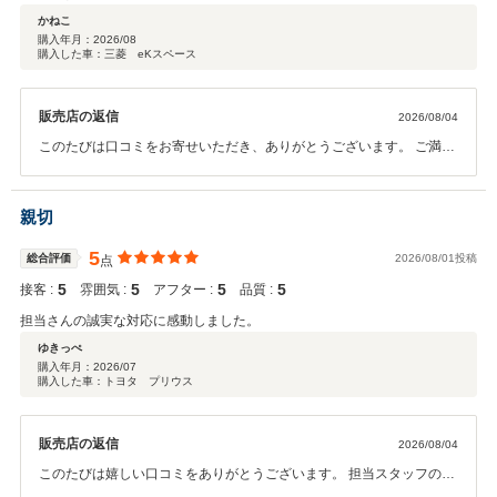
かねこ
購入年月：
2026/08
購入した車：三菱 eKスペース
販売店の返信
2026/08/04
このたびは口コミをお寄せいただき、ありがとうございます。 ご満足
いただけたとのお言葉をいただき、大変嬉しく思います。お客様に安
心してご利用いただき、喜んでいただけることが私たちの何よりの励
みです。 これからもご期待にお応えできるよう、丁寧な対応と質の高
親切
いサービスを心がけてまいります。 今後ともどうぞよろしくお願いい
たします。
5
総合評価
2026/08/01投稿
点
5
5
5
5
接客 :
雰囲気 :
アフター :
品質 :
担当さんの誠実な対応に感動しました。
ゆきっぺ
購入年月：
2026/07
購入した車：トヨタ プリウス
販売店の返信
2026/08/04
このたびは嬉しい口コミをありがとうございます。 担当スタッフの対
応についてお褒めのお言葉をいただき、大変光栄です。誠実な対応に