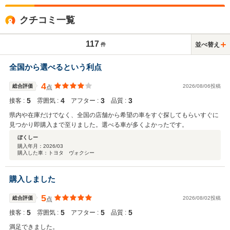
クチコミ一覧
117
並べ替え
件
全国から選べるという利点
4
総合評価
2026/08/06投稿
点
5
4
3
3
接客 :
雰囲気 :
アフター :
品質 :
県内や在庫だけでなく、全国の店舗から希望の車をすぐ探してもらいすぐに
見つかり即購入まで至りました。選べる車が多くよかったです。
ぼくしー
購入年月：
2026/03
購入した車：トヨタ ヴォクシー
購入しました
5
総合評価
2026/08/02投稿
点
5
5
5
5
接客 :
雰囲気 :
アフター :
品質 :
満足できました。