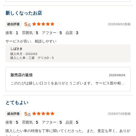
感動していただけたとのこと、スタッフ一同とても嬉しく思っており
ます。 これからもお客様に安心してお任せいただけるよう、丁寧で親
新しくなったお店
身な対応を大切にしてまいります。 今後とも末永くお付き合いいただ
けますと幸いです。
5
総合評価
2026/08/01投稿
点
1
5
5
3
接客 :
雰囲気 :
アフター :
品質 :
サービスが良い、相談しやすい
しばさき
購入年月：
2022/03
購入した車：三菱 デリカD：5
販売店の返信
2026/08/04
このたびは嬉しい口コミをありがとうございます。 サービス面や相談
のしやすさについてお褒めいただき、大変嬉しく思います。お客様に
気軽にご相談いただき、安心してお任せいただけることを大切にして
おります。 これからもご満足いただけるサービスと丁寧な対応を心が
とてもよい
けてまいります。 今後ともどうぞよろしくお願いいたします。
5
総合評価
2026/07/26投稿
点
5
5
5
5
接客 :
雰囲気 :
アフター :
品質 :
購入したい車の特徴を丁寧に聞いてくださった。 また、査定も早く、ありが