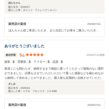
ぼんちゃん
購入年月：
2026/07
購入した車：ダイハツ アトレーデッキバン
販売店の返信
2026/07/14
ぼんちゃん様ご来店いただき、また当店にてお車をご購入いただき誠
にありがとうございます。 ぼんちゃん様にご満足頂けた事スタッフ一
同嬉しく思います。今後もご満足頂けるようスタッフ一同精進してま
いります。 ご納車後も点検やメンテナンスをはじめ、お車に関するこ
ありがとうございました
とは何でもお気軽にご相談ください。これからのカーライフをスタッ
フ一同しっかりとサポートさせていただきます。 今後とも末永いお付
5
総合評価
2026/07/12投稿
点
き合いのほど、よろしくお願い申し上げます。
5
5
5
5
接客 :
雰囲気 :
アフター :
品質 :
夜遅くにも関わらず、納得するまで相談に乗ってくださって後悔のない選択
ができました。試乗もさせていただいただいて乗った感覚などを確かめなが
ら納得して決めることができました。購入後も定期的に点検させていただい
て、安心して乗ることができています。ありがとうございました。
さしみ
購入年月：
2026/04
購入した車：スズキ フロンクス 1.5 4WD
販売店の返信
2026/07/14