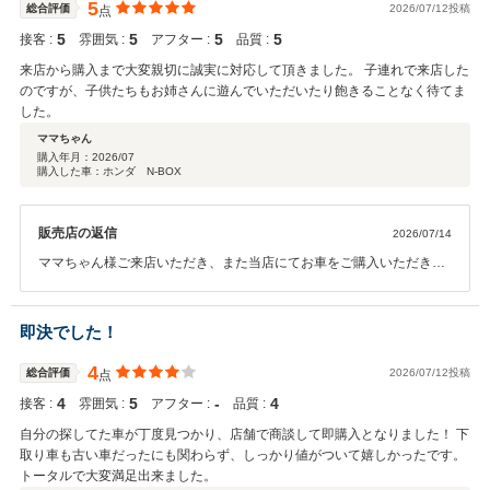
りとサポートさせていただきます。 今後とも末永いお付き合いのほ
5
総合評価
2026/07/12投稿
点
ど、よろしくお願い申し上げます。
5
5
5
5
接客 :
雰囲気 :
アフター :
品質 :
来店から購入まで大変親切に誠実に対応して頂きました。 子連れで来店した
のですが、子供たちもお姉さんに遊んでいただいたり飽きることなく待てま
した。
ママちゃん
購入年月：
2026/07
購入した車：ホンダ N-BOX
販売店の返信
2026/07/14
ママちゃん様ご来店いただき、また当店にてお車をご購入いただき誠
にありがとうございます。 ママちゃん様にご満足頂けた事スタッフ一
同嬉しく思います。今後もご満足頂けるようスタッフ一同精進してま
いります。 ご納車後も点検やメンテナンスをはじめ、お車に関するこ
即決でした！
とは何でもお気軽にご相談ください。これからのカーライフをスタッ
フ一同しっかりとサポートさせていただきます。 今後とも末永いお付
4
総合評価
2026/07/12投稿
点
き合いのほど、よろしくお願い申し上げます。
4
5
‐
4
接客 :
雰囲気 :
アフター :
品質 :
自分の探してた車が丁度見つかり、店舗で商談して即購入となりました！ 下
取り車も古い車だったにも関わらず、しっかり値がついて嬉しかったです。
トータルで大変満足出来ました。