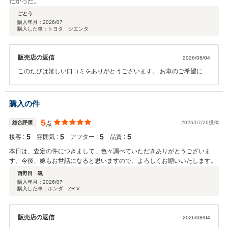
たかった。
ごとう
購入年月：
2026/07
購入した車：トヨタ シエンタ
販売店の返信
2026/08/04
このたびは嬉しい口コミをありがとうございます。 お車のご希望につ
いて丁寧にお伺いできたこと、また査定についてもご満足いただけた
ことを大変嬉しく思います。 これからもお客様一人ひとりのご要望に
寄り添い、安心してお車選びをお任せいただけるよう、迅速かつ丁寧
購入の件
な対応を心がけてまいります。 またのご来店を心よりお待ちしており
ます。
5
総合評価
2026/07/26投稿
点
5
5
5
5
接客 :
雰囲気 :
アフター :
品質 :
本日は、査定の件につきまして、色々調べていただきありがとうございま
す。今後、嫁もお世話になると思いますので、よろしくお願いいたします。
西野目 颯
購入年月：
2026/07
購入した車：ホンダ ZR-V
販売店の返信
2026/08/04