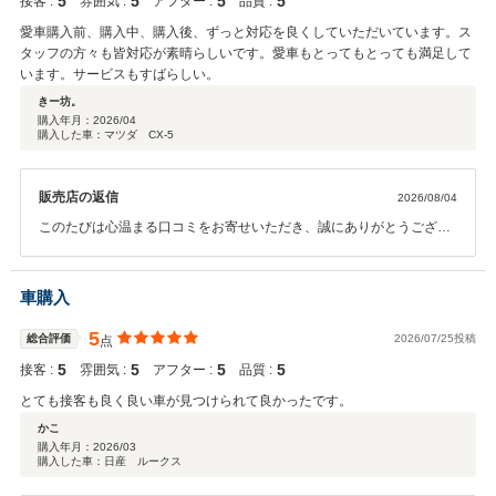
5
5
5
5
接客 :
雰囲気 :
アフター :
品質 :
愛車購入前、購入中、購入後、ずっと対応を良くしていただいています。ス
タッフの方々も皆対応が素晴らしいです。愛車もとってもとっても満足して
います。サービスもすばらしい。
きー坊。
購入年月：
2026/04
購入した車：マツダ CX-5
販売店の返信
2026/08/04
このたびは心温まる口コミをお寄せいただき、誠にありがとうござい
ます。 ご購入前からご購入後まで、スタッフの対応にご満足いただけ
ているとのお言葉をいただき、大変嬉しく思います。また、お車にも
ご満足いただけているとのこと、スタッフ一同何よりの励みになりま
車購入
す。 これからも末永く安心してカーライフをお楽しみいただけるよ
う、サービス・アフターフォローともにより一層努めてまいります。
5
総合評価
2026/07/25投稿
点
今後ともどうぞよろしくお願いいたします。
5
5
5
5
接客 :
雰囲気 :
アフター :
品質 :
とても接客も良く良い車が見つけられて良かったです。
かこ
購入年月：
2026/03
購入した車：日産 ルークス