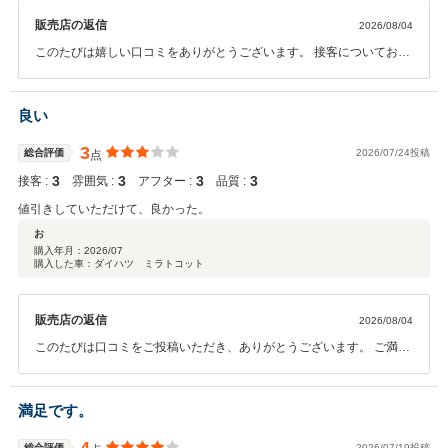
販売店の返信
2026/08/04
このたびは嬉しい口コミをありがとうございます。 接客についてお褒
めいただき、大変嬉しく思います。また、お客様にご満足いただける
お車をご案内できたことを、スタッフ一同何より嬉しく感じておりま
す。 これからも安心してお車選びをお任せいただけるよう、丁寧な対
良い
応とより良いサービスに努めてまいります。 またのご来店を心よりお
待ちしております。
3
総合評価
2026/07/24投稿
点
3
3
3
3
接客 :
雰囲気 :
アフター :
品質 :
値引きしていただけて、良かった。
お
購入年月：
2026/07
購入した車：ダイハツ ミラトコット
販売店の返信
2026/08/04
このたびは口コミをご投稿いただき、ありがとうございます。 ご満足
いただけて大変嬉しく思います。これからもご納得いただけるご提案
と、安心してご利用いただけるサービスを心がけてまいります。 また
のご来店を心よりお待ちしております。
満足です。
総合評価
2026/07/19投稿