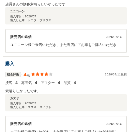
店員さんの接客素晴らしいかったです
ユニコーン
購入年月：
2026/07
購入した車：トヨタ プリウス
販売店の返信
2026/07/14
ユニコーン様ご来店いただき、また当店にてお車をご購入いただき誠
にありがとうございます。 ユニコーン様にご満足頂けた事スタッフ一
同嬉しく思います。今後もご満足頂けるようスタッフ一同精進してま
いります。 ご納車後も点検やメンテナンスをはじめ、お車に関するこ
購入
とは何でもお気軽にご相談ください。これからのカーライフをスタッ
フ一同しっかりとサポートさせていただきます。 今後とも末永いお付
4
総合評価
2026/07/11投稿
点
き合いのほど、よろしくお願い申し上げます。
4
4
4
4
接客 :
雰囲気 :
アフター :
品質 :
素晴らしかったです。
カズヤ
購入年月：
2026/07
購入した車：スズキ スイフト
販売店の返信
2026/07/14
カズヤ様ご来店いただき、また当店にてお車をご購入いただき誠にあ