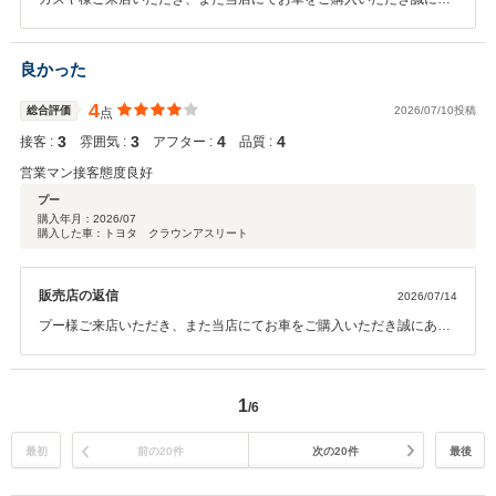
りがとうございます。 カズヤ様にご満足頂けた事スタッフ一同嬉しく
思います。今後もご満足頂けるようスタッフ一同精進してまいりま
す。 ご納車後も点検やメンテナンスをはじめ、お車に関することは何
良かった
でもお気軽にご相談ください。これからのカーライフをスタッフ一同
しっかりとサポートさせていただきます。 今後とも末永いお付き合い
4
総合評価
2026/07/10投稿
点
のほど、よろしくお願い申し上げます。
3
3
4
4
接客 :
雰囲気 :
アフター :
品質 :
営業マン接客態度良好
プー
購入年月：
2026/07
購入した車：トヨタ クラウンアスリート
販売店の返信
2026/07/14
プー様ご来店いただき、また当店にてお車をご購入いただき誠にあり
がとうございます。 プー様にご満足頂けた事スタッフ一同嬉しく思い
ます。今後もご満足頂けるようスタッフ一同精進してまいります。 ご
納車後も点検やメンテナンスをはじめ、お車に関することは何でもお
1
/6
気軽にご相談ください。これからのカーライフをスタッフ一同しっか
りとサポートさせていただきます。 今後とも末永いお付き合いのほ
ど、よろしくお願い申し上げます。
最初
前の20件
次の20件
最後