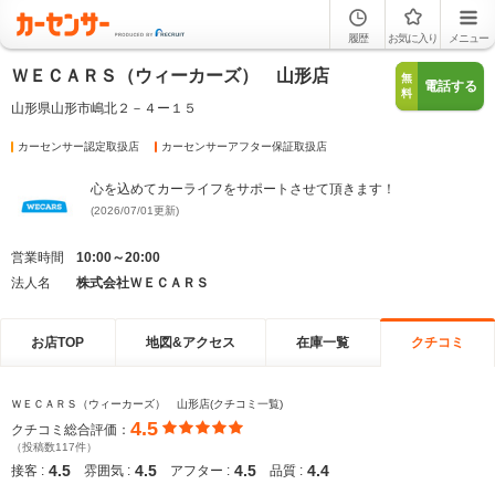
履歴
お気に入り
メニュー
ＷＥＣＡＲＳ（ウィーカーズ） 山形店
無
電話する
料
山形県山形市嶋北２－４ー１５
カーセンサー認定取扱店
カーセンサーアフター保証取扱店
心を込めてカーライフをサポートさせて頂きます！
(2026/07/01更新)
営業時間
10:00～20:00
法人名
株式会社ＷＥＣＡＲＳ
お店TOP
地図&アクセス
在庫一覧
クチコミ
ＷＥＣＡＲＳ（ウィーカーズ） 山形店(クチコミ一覧)
4.5
クチコミ総合評価：
（投稿数117件）
4.5
4.5
4.5
4.4
接客 :
雰囲気 :
アフター :
品質 :