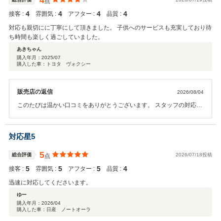
4
点
4
4
4
4
接客 :
雰囲気 :
アフター :
品質 :
対応も親切にに丁寧にして頂きました。 子供へのサービスも充実しており待
ち時間も楽しく過ごしていました。
あきちゃん
購入年月：
2025/07
購入した車：トヨタ ヴォクシー
販売店の返信
2026/08/04
このたびは温かい口コミをありがとうございます。 スタッフの対応に
ついてお褒めのお言葉をいただき、大変嬉しく思います。また、お子
さまにも待ち時間を楽しくお過ごしいただけたとのこと、安心いたし
ました。 これからもご家族皆さまに安心してご来院いただけるよう、
対応星5
親切で丁寧な対応と、快適にお過ごしいただける環境づくりに努めて
まいります。 またのご来店を心よりお待ちしております。
5
総合評価
2026/07/18投稿
点
5
5
5
4
接客 :
雰囲気 :
アフター :
品質 :
迅速に対応してくださいます。
ゆー
購入年月：
2026/04
購入した車：日産 ノートオーラ