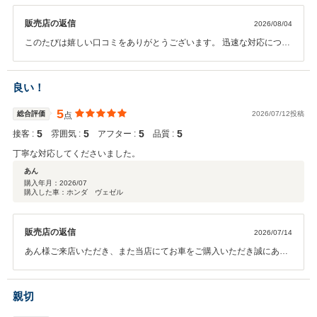
販売店の返信
2026/08/04
このたびは嬉しい口コミをありがとうございます。 迅速な対応につい
てお褒めいただき、大変嬉しく思います。これからも安心してご利用
いただけるよう、丁寧かつスピーディーな対応を心がけてまいりま
す。 またのご利用を心よりお待ちしております。
良い！
5
総合評価
2026/07/12投稿
点
5
5
5
5
接客 :
雰囲気 :
アフター :
品質 :
丁寧な対応してくださいました。
あん
購入年月：
2026/07
購入した車：ホンダ ヴェゼル
販売店の返信
2026/07/14
あん様ご来店いただき、また当店にてお車をご購入いただき誠にあり
がとうございます。 あん様にご満足頂けた事スタッフ一同嬉しく思い
ます。今後もご満足頂けるようスタッフ一同精進してまいります。 ご
納車後も点検やメンテナンスをはじめ、お車に関することは何でもお
親切
気軽にご相談ください。これからのカーライフをスタッフ一同しっか