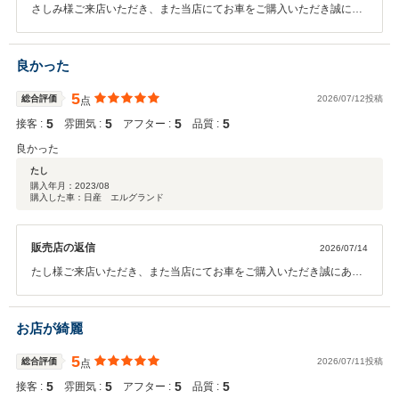
さしみ様ご来店いただき、また当店にてお車をご購入いただき誠にあ
りがとうございます。 さしみ様にご満足頂けた事スタッフ一同嬉しく
思います。今後もご満足頂けるようスタッフ一同精進してまいりま
す。 ご納車後も点検やメンテナンスをはじめ、お車に関することは何
良かった
でもお気軽にご相談ください。これからのカーライフをスタッフ一同
しっかりとサポートさせていただきます。 今後とも末永いお付き合い
5
総合評価
2026/07/12投稿
点
のほど、よろしくお願い申し上げます。
5
5
5
5
接客 :
雰囲気 :
アフター :
品質 :
良かった
たし
購入年月：
2023/08
購入した車：日産 エルグランド
販売店の返信
2026/07/14
たし様ご来店いただき、また当店にてお車をご購入いただき誠にあり
がとうございます。 たし様にご満足頂けた事スタッフ一同嬉しく思い
ます。今後もご満足頂けるようスタッフ一同精進してまいります。 ご
納車後も点検やメンテナンスをはじめ、お車に関することは何でもお
お店が綺麗
気軽にご相談ください。これからのカーライフをスタッフ一同しっか
りとサポートさせていただきます。 今後とも末永いお付き合いのほ
5
総合評価
2026/07/11投稿
点
ど、よろしくお願い申し上げます。
5
5
5
5
接客 :
雰囲気 :
アフター :
品質 :