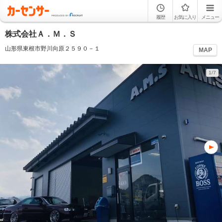
履歴
お気に入り
メニュー
株式会社Ａ．Ｍ．Ｓ
山形県東根市野川向原２５９０－１
MAP
1/7