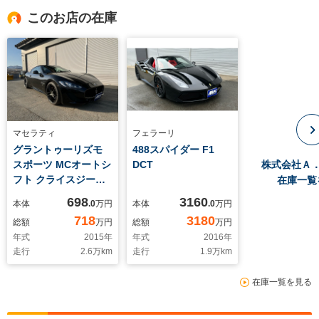
このお店の在庫
マセラティ
フェラーリ
グラントゥーリズモ
488スパイダー F1
スポーツ MCオートシ
DCT
株式会社Ａ
フト クライスジーク
在庫一覧
マフラー ローダウン
698
3160
本体
.0
万円
本体
.0
万円
赤革 パワーシート シ
718
3180
総額
万円
総額
万円
ートヒーター 社外
年式
2015
年
年式
2016
年
HDDナビ リアカメラ
走行
2.6
万km
走行
1.9
万km
ドライブレコーダー
フロントPPF カーボ
在庫一覧を見る
ンパーツ