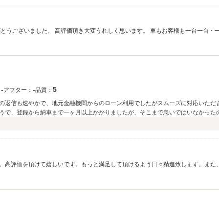
がとうございました。 高評価頂き大変うれしく思います。 車もお客様も一台一台・
斐店も末永く今後ともよろしくお願いいたします。
‐
‐
5
：
アフター：
品質：
の返信も速やかで、地元金融機関からのローン利用でしたがスムーズに対応いただ
うで、登録から納車まで一ヶ月以上かかりましたが、そこまで急いではいなかった
もしてあり遠方からでも購入しやすかったです。
）
。高評価を頂けて嬉しいです。もっと満足して頂けるよう日々精進致します。また