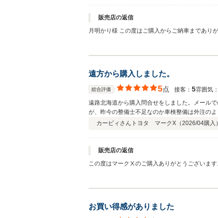
販売店の返信
月明かり様 この度はご購入からご納車まであり
きましたお車も末永くそしてフェニックス甲府甲
遠方から購入しました。
5
点
5
接客：
雰囲気
総合評価
遠路北海道から購入問合せをしました。メールで
が、昨今の整備士不足なのか車検整備は外注のよ
や、オプションの押し売りも特に無く、車内清掃
カービィさん
トヨタ マークX（
2026/04
購入
販売店の返信
この度はマークⅩのご購入ありがとうございます
さい。引き続きよろしくお願い致します。
お買い得感がありました