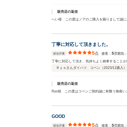
販売店の返信
へい様 この度はノアのご購入を賜りまして誠に
お願い致します。
丁寧に対応して頂きました。
5
点
5
接客：
雰囲気
総合評価
丁寧に対応して頂き、気持ちよく納車することが
Ｒｙｏさん
ダイハツ コペン（
2023/11
購入）
販売店の返信
Ryo様 この度はコペンご契約誠に有難う御座
ら、遠慮なくご連絡ください。
GOOD
5
点
5
接客：
雰囲気
総合評価