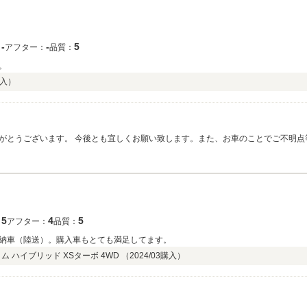
‐
‐
5
：
アフター：
品質：
。
入）
がとうございます。 今後とも宜しくお願い致します。また、お車のことでご不明点
5
4
5
：
アフター：
品質：
納車（陸送）。購入車もとても満足してます。
ム ハイブリッド XSターボ 4WD （
2024/03
購入）