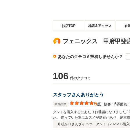
お店TOP
地図&アクセス
在
フェニックス 甲府甲斐
あなたのクチコミ投稿しませんか？
106
件のクチコミ
スタッフさんありがとう
5
点
5
接客：
雰囲気
総合評価
タントを購入するにあたりお世話になりました 
た。 乗っていた車にムスメが愛着があり、納車前や納車時に泣き崩れていました。 納車の際、担当の方が 「私も気持ちわかりますよ」と娘の気持ちに理解してくださり親としては
嬉しかったです。 また妻がナンバープレートで迷った際も的確なアドバイスをいただいて納車時には配慮してくださり、伝え忘れていたお礼をここで言わせてください 「妻も喜んで
月明かりさん
ダイハツ タント（
2026/05
購入
いましたありがとう