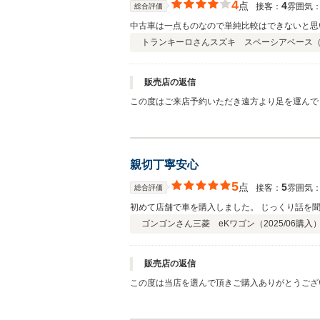
4
点
4
接客：
雰囲気
総合評価
中古車は一点ものなので単純比較はできないと思
トランキーロさん
スズキ スペーシアベース
販売店の返信
この度はご来店予約いただき遠方より足を運んで
しくお願いします。
親切丁寧安心
5
点
5
接客：
雰囲気
総合評価
初めて店舗で車を購入しました。 じっくり話を
ゴンゴンさん
三菱 eKワゴン（
2025/06
購入
販売店の返信
この度は当店を選んで頂きご購入ありがとうござ