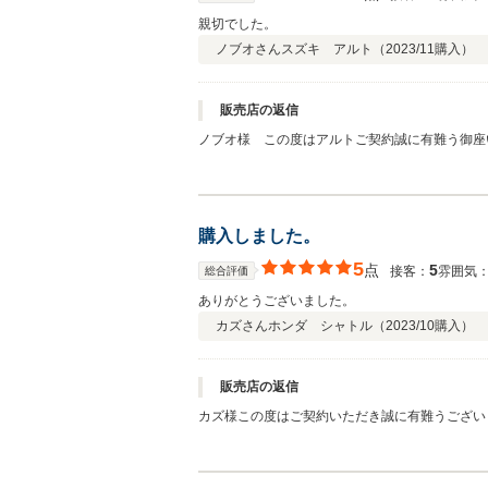
親切でした。
ノブオさん
スズキ アルト（
2023/11
購入）
販売店の返信
ノブオ様 この度はアルトご契約誠に有難う御座
購入しました。
5
点
5
接客：
雰囲気
総合評価
ありがとうございました。
カズさん
ホンダ シャトル（
2023/10
購入）
販売店の返信
カズ様この度はご契約いただき誠に有難うござい