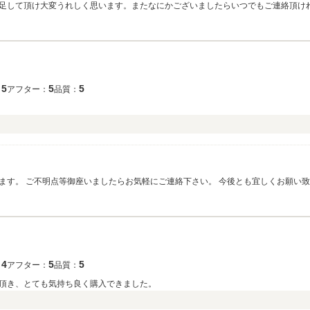
足して頂け大変うれしく思います。またなにかございましたらいつでもご連絡頂け
5
5
5
：
アフター：
品質：
ます。 ご不明点等御座いましたらお気軽にご連絡下さい。 今後とも宜しくお願い
4
5
5
：
アフター：
品質：
頂き、とても気持ち良く購入できました。