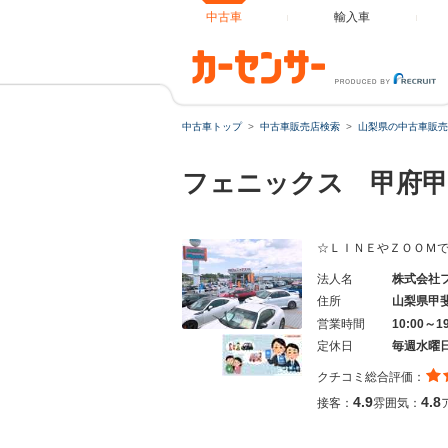
中古車
輸入車
中古車トップ
中古車販売店検索
山梨県の中古車販売
フェニックス 甲府
☆ＬＩＮＥやＺＯＯＭ
法人名
株式会社
住所
山梨県甲
営業時間
10:00～1
定休日
毎週水曜
クチコミ総合評価：
4.9
4.8
接客：
雰囲気：