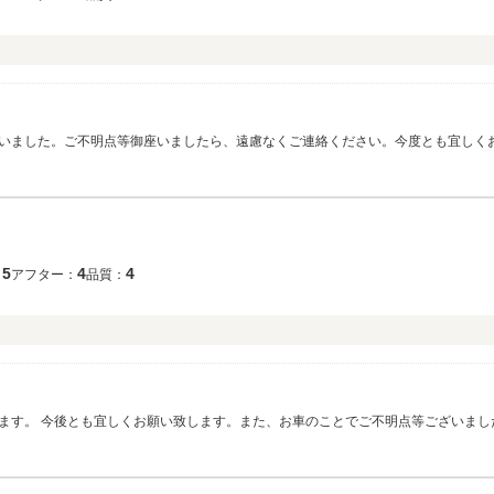
いました。ご不明点等御座いましたら、遠慮なくご連絡ください。今度とも宜しく
5
4
4
：
アフター：
品質：
ます。 今後とも宜しくお願い致します。また、お車のことでご不明点等ございまし