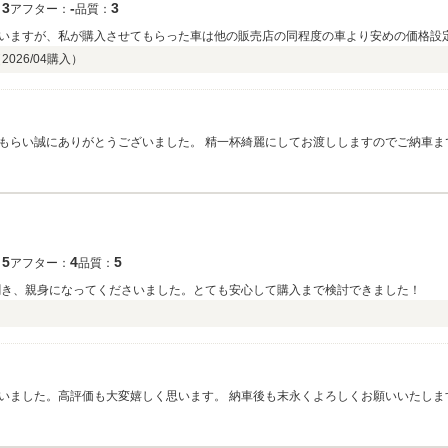
3
‐
3
：
アフター：
品質：
いますが、私が購入させてもらった車は他の販売店の同程度の車より安めの価格設
（
2026/04
購入）
もらい誠にありがとうございました。 精一杯綺麗にしてお渡ししますのでご納車ま
5
4
5
：
アフター：
品質：
聞き、親身になってくださいました。とても安心して購入まで検討できました！
）
いました。高評価も大変嬉しく思います。 納車後も末永くよろしくお願いいたしま