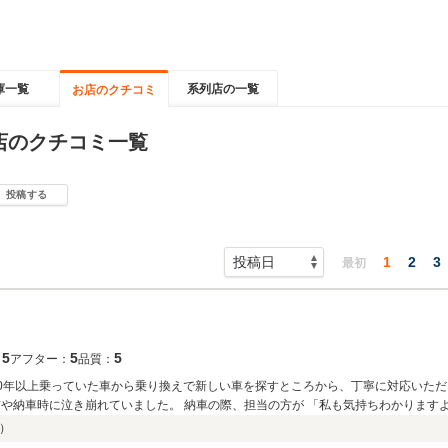
庫一覧
系列店の一覧
お店のクチコミ
店のクチコミ一覧
投稿する
1
2
3
最初
5
5
5
：
アフター：
品質：
10年以上乗っていた車から乗り換えで新しい車を探すところから、丁寧に対応いた
）
ございました」 もしまた車を購入するとしたら真っ先に相談させていただきたいです。