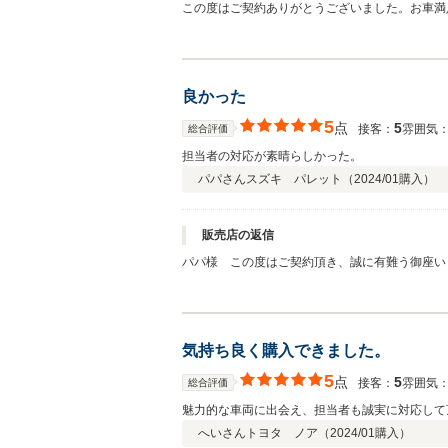
この度はご契約ありがとうございました。お車満
た！
良かった
5
点
5
接客：
雰囲気
総合評価
担当者の対応が素晴らしかった。
パパさん
スズキ パレット（
2024/01
購入）
販売店の返信
パパ様 この度はご契約頂き、誠に有難う御座い
気持ち良く購入できました。
5
点
5
接客：
雰囲気
総合評価
魅力的な車両に出会え、担当者も誠実に対応して
へいさん
トヨタ ノア（
2024/01
購入）