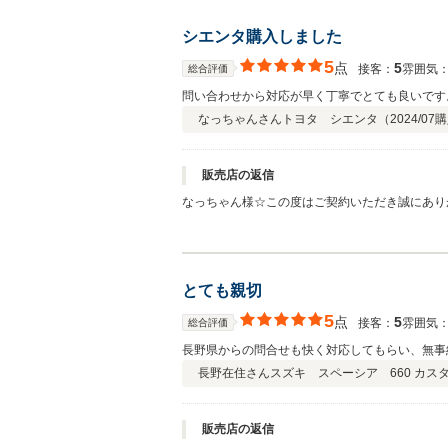
シエンタ購入しました
5
点
5
接客：
雰囲気
総合評価
問い合わせから対応が早く丁寧でとても良いです
なっちゃんさん
トヨタ シエンタ（
2024/07
購
販売店の返信
なっちゃん様☆この度はご契約いただき誠にあり
思います。
とても親切
5
点
5
接客：
雰囲気
総合評価
長野県からの問合せも快く対応してもらい、無事
長野在住さん
スズキ スペーシア 660 カスタ
販売店の返信