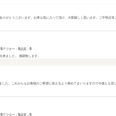
ありがとうございます。お車も気に入って頂け、大変嬉しく思います。ご不明点等
5
5
5
：
アフター：
品質：
出来ました。 感謝致します。
いました。これからもお客様のご希望に添えるよう努めてまいりますので今後とも宜
5
5
5
：
アフター：
品質：