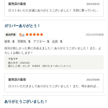
販売店の返信
2021/03/12
口コミをいただき誠にありがとうございました！ 大切に乗っていただ
ければ幸いです！ 何かありましたらいつでもご来店下さい！！
ガリバーありがとう！
5
総合評価
2021/03/06投稿
点
5
5
5
5
接客 :
雰囲気 :
アフター :
品質 :
自分が欲しかった車に出会えました！ ありがとうございました！ また、よ
ろしくお願いします！
りなリナ
購入年月：
2021/02
購入した車：ホンダ N-BOX 660 G ターボLパッケージ
販売店の返信
2021/03/06
口コミいただきましてありがとうございました！ また、何かあればい
つでもご連絡下さい！ よろしくお願い致します！！
ありがとうございました！