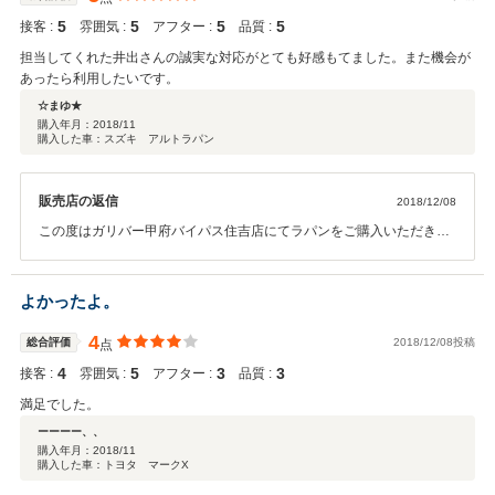
5
5
5
5
接客 :
雰囲気 :
アフター :
品質 :
担当してくれた井出さんの誠実な対応がとても好感もてました。また機会が
あったら利用したいです。
☆まゆ★
購入年月：
2018/11
購入した車：スズキ アルトラパン
販売店の返信
2018/12/08
この度はガリバー甲府バイパス住吉店にてラパンをご購入いただきあ
りがとうございます。今後とも何かございましたらお気軽にご連絡く
ださい。ご満足いただけるよういつでも対応させていただきます。今
後とも宜しくお願い致します！
よかったよ。
4
総合評価
2018/12/08投稿
点
4
5
3
3
接客 :
雰囲気 :
アフター :
品質 :
満足でした。
ーーーー、、
購入年月：
2018/11
購入した車：トヨタ マークX