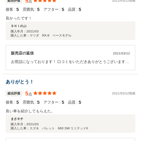
5
総合評価
2021/03/12投稿
点
5
5
5
5
接客 :
雰囲気 :
アフター :
品質 :
良かったです！
ＳＨＩのぶ
購入年月：
2021/03
購入した車：マツダ RX-8 ベースモデル
販売店の返信
2021/03/12
お世話になっております！ 口コミをいただきありがとうございます！
何か有りましたらいつでもご連絡下さい！ よろしくお願い致しま
す！！
ありがとう！
5
総合評価
2021/03/12投稿
点
5
5
5
5
接客 :
雰囲気 :
アフター :
品質 :
良い車を紹介してもらえた。
まさキチ
購入年月：
2021/03
購入した車：スズキ パレット 660 SW リミテッドII