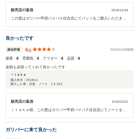
販売店の返信
2018/12/19
この度はガリバー甲府バイパス住吉店にてパッソをご購入いただきあ
りがとうございました。 今後とも何かございましたらお気軽にご連絡
ください。今後ともご満足いただけるよう対応させていただきます。
宜しくお願い致します！
良かったです
4
総合評価
2018/12/09投稿
点
4
4
4
4
接客 :
雰囲気 :
アフター :
品質 :
金額も頑張ってくれて良かったです
ｉｔａｋａ
購入年月：
2018/11
購入した車：日産 ノート 1.5 15X
販売店の返信
2018/12/11
ｉｔａｋａ様、この度はガリバー甲府バイパス住吉店にてノートをご
購入いただきありがとうございます。今後とも何かございましたらお
気軽にご連絡ください。今後ともご満足いただけるよう対応させてい
ただきます。宜しくお願い致します！
ガリバーに来て良かった