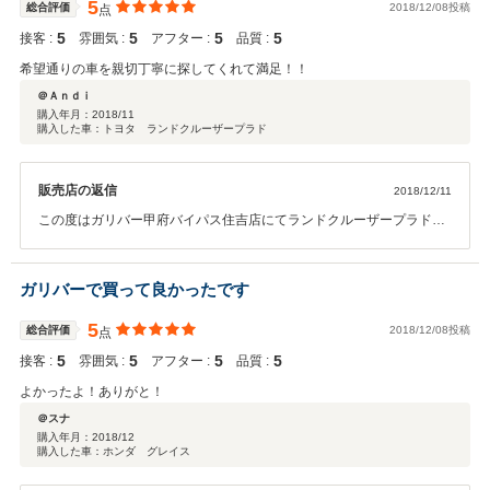
5
総合評価
2018/12/08投稿
点
5
5
5
5
接客 :
雰囲気 :
アフター :
品質 :
希望通りの車を親切丁寧に探してくれて満足！！
＠Ａｎｄｉ
購入年月：
2018/11
購入した車：トヨタ ランドクルーザープラド
販売店の返信
2018/12/11
この度はガリバー甲府バイパス住吉店にてランドクルーザープラドを
ご購入いただきありがとうございます。今後とも何かございましたら
お気軽にご連絡ください。今後ともご満足いただけるよう対応させて
いただきます。宜しくお願い致します！
ガリバーで買って良かったです
5
総合評価
2018/12/08投稿
点
5
5
5
5
接客 :
雰囲気 :
アフター :
品質 :
よかったよ！ありがと！
＠スナ
購入年月：
2018/12
購入した車：ホンダ グレイス