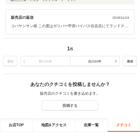
販売店の返信
2018/11/24
コバヤシサン様 この度はガリバー甲府バイパス住吉店にてランドクル
ーザープラドをご購入いただきましてありがとうございます。お望み
のお車をお安くご提供でき光栄でございます。今後も引き続き宜しく
お願い致します。
1
/5
最初
前の20件
次の20件
最後
あなたのクチコミを投稿しませんか？
販売店のクチコミを書き込めます。
投稿する
お店TOP
地図&アクセス
在庫一覧
クチコミ