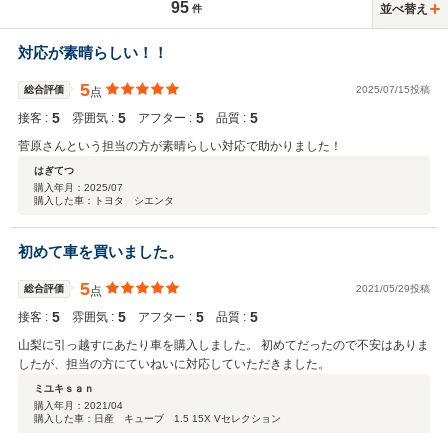
95
並べ替え
件
対応が素晴らしい！！
5
総合評価
2025/07/15投稿
点
5
5
5
5
接客 :
雰囲気 :
アフター :
品質 :
菅原さんという担当の方が素晴らしい対応で助かりました！
はぎてつ
購入年月：
2025/07
購入した車：トヨタ シエンタ
初めて車を買いました。
5
総合評価
2021/05/29投稿
点
5
5
5
5
接客 :
雰囲気 :
アフター :
品質 :
山梨に引っ越すにあたり車を購入しました。 初めてだったので不安はありま
したが、担当の方にていねいに対応していただきました。
ミユキｓａｎ
購入年月：
2021/04
購入した車：日産 キューブ 1.5 15X Vセレクション