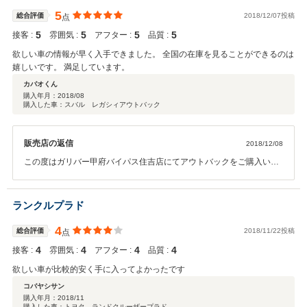
5
総合評価
2018/12/07投稿
点
5
5
5
5
接客 :
雰囲気 :
アフター :
品質 :
欲しい車の情報が早く入手できました。 全国の在庫を見ることができるのは
嬉しいです。 満足しています。
カバオくん
購入年月：
2018/08
購入した車：スバル レガシィアウトバック
販売店の返信
2018/12/08
この度はガリバー甲府バイパス住吉店にてアウトバックをご購入いた
だきありがとうございます。その後お車の調子はいかがでしょうか？
今後も何かございましたらいつでもお気軽にお問い合わせください。
いつでもガリバーはお客様にご満足いただけるよう対応させていただ
ランクルプラド
きます。宜しくお願い致します！
4
総合評価
2018/11/22投稿
点
4
4
4
4
接客 :
雰囲気 :
アフター :
品質 :
欲しい車が比較的安く手に入ってよかったです
コバヤシサン
購入年月：
2018/11
購入した車：トヨタ ランドクルーザープラド