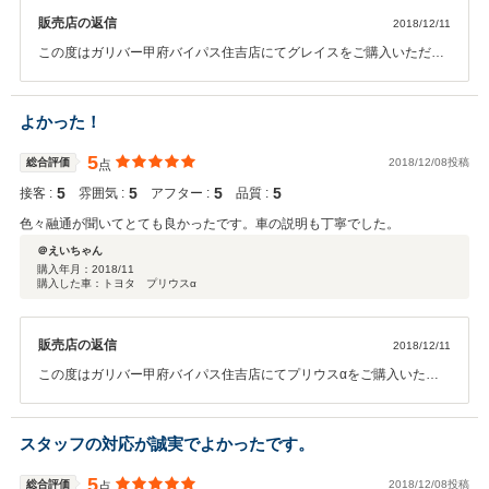
販売店の返信
2018/12/11
この度はガリバー甲府バイパス住吉店にてグレイスをご購入いただき
ありがとうございます。今後とも何かございましたらお気軽にご連絡
ください。今後ともご満足いただけるよう対応させていただきます。
宜しくお願い致します！
よかった！
5
総合評価
2018/12/08投稿
点
5
5
5
5
接客 :
雰囲気 :
アフター :
品質 :
色々融通が聞いてとても良かったです。車の説明も丁寧でした。
＠えいちゃん
購入年月：
2018/11
購入した車：トヨタ プリウスα
販売店の返信
2018/12/11
この度はガリバー甲府バイパス住吉店にてプリウスαをご購入いただ
きありがとうございます。今後とも何かございましたらお気軽にご連
絡ください。今後ともご満足いただけるよう対応させていただきま
す。宜しくお願い致します！
スタッフの対応が誠実でよかったです。
5
総合評価
2018/12/08投稿
点