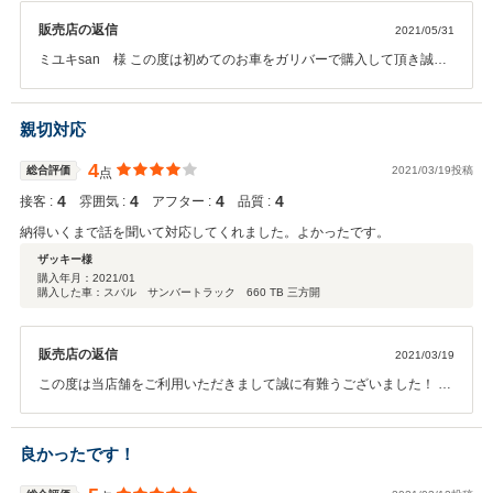
販売店の返信
2021/05/31
ミユキsan 様 この度は初めてのお車をガリバーで購入して頂き誠に
ありがとうございます。しっかりサポート致しますので、アウフター
もガリバーにお任せ下さい。
親切対応
4
総合評価
2021/03/19投稿
点
4
4
4
4
接客 :
雰囲気 :
アフター :
品質 :
納得いくまで話を聞いて対応してくれました。よかったです。
ザッキー様
購入年月：
2021/01
購入した車：スバル サンバートラック 660 TB 三方開
販売店の返信
2021/03/19
この度は当店舗をご利用いただきまして誠に有難うございました！ 今
後もザッキー様のご期待を裏切らないよう、しっかりとメンテナンス
もさせていただく所存でございます！ 今後ともガリバーをよろしくお
願いいたします！
良かったです！