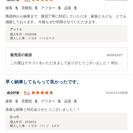
点
5
5
5
5
接客 :
雰囲気 :
アフター :
品質 :
商談時から納車まで、親切丁寧に対応していただき、家族ともども、とても
感謝しております。 今後もぜひ利用させていただきます。
アッｔｕ
購入年月：
2020/08
購入した車：トヨタ ハイエース
販売店の返信
2020/12/27
この度はクチコミをいただきましてありがとうございました！ 何かあ
ればいつでもご連絡下さい！ 今後とも、よろしくお願い致します！
早く納車してもらって良かったです。
5
総合評価
2018/12/19投稿
点
5
5
5
5
接客 :
雰囲気 :
アフター :
品質 :
迅速な納車と対応ありがとうございました！！
むっろ
購入年月：
2018/11
購入した車：トヨタ パッソ 1.0 X