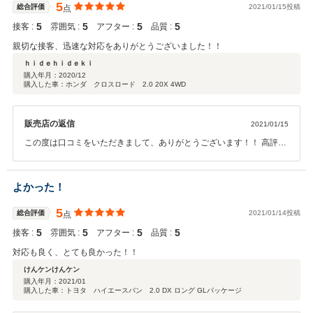
5
総合評価
2021/01/15投稿
点
5
5
5
5
接客 :
雰囲気 :
アフター :
品質 :
親切な接客、迅速な対応をありがとうございました！！
ｈｉｄｅｈｉｄｅｋｉ
購入年月：
2020/12
購入した車：ホンダ クロスロード 2.0 20X 4WD
販売店の返信
2021/01/15
この度は口コミをいただきまして、ありがとうございます！！ 高評価
までいただきとても嬉しい限りです！ 何か有りましたらいつでもご連
絡下さい！
よかった！
5
総合評価
2021/01/14投稿
点
5
5
5
5
接客 :
雰囲気 :
アフター :
品質 :
対応も良く、とても良かった！！
けんケンけんケン
購入年月：
2021/01
購入した車：トヨタ ハイエースバン 2.0 DX ロング GLパッケージ