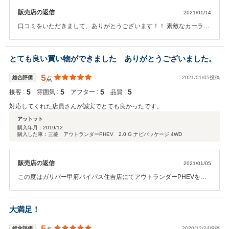
販売店の返信
2021/01/14
口コミをいただきまして、ありがとうございます！！ 素敵なカーライ
フをお送り下さい！！ よろしくお願い致します！！！
とても良い買い物ができました ありがとうございました。
5
総合評価
2021/01/05投稿
点
5
5
5
5
接客 :
雰囲気 :
アフター :
品質 :
対応してくれた店員さんが誠実でとても良かったです。
アットット
購入年月：
2019/12
購入した車：三菱 アウトランダーPHEV 2.0 G ナビパッケージ 4WD
販売店の返信
2021/01/05
この度はガリバー甲府バイパス住吉店にてアウトランダーPHEVをご
購入いただきまして誠にありがとうございます。 是非今後ともよろし
くお願いいたします！ お力添えお役に立てますよう精一杯サポートさ
せていただきます。
大満足！
5
総合評価
2020/12/24投稿