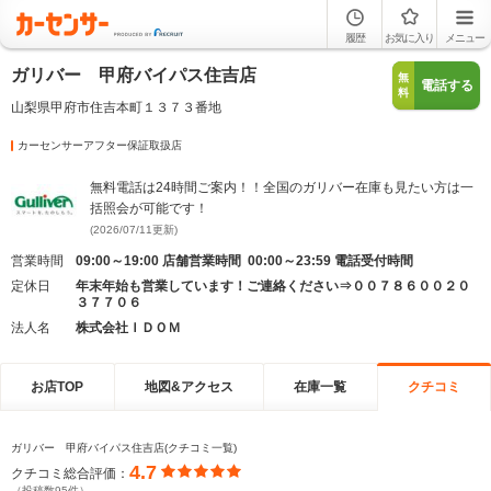
履歴
お気に入り
メニュー
ガリバー 甲府バイパス住吉店
無
電話する
料
山梨県甲府市住吉本町１３７３番地
カーセンサーアフター保証取扱店
無料電話は24時間ご案内！！全国のガリバー在庫も見たい方は一
括照会が可能です！
(2026/07/11更新)
営業時間
09:00～19:00 店舗営業時間 00:00～23:59 電話受付時間
定休日
年末年始も営業しています！ご連絡ください⇒００７８６００２０
３７７０６
法人名
株式会社ＩＤＯＭ
お店TOP
地図&アクセス
在庫一覧
クチコミ
ガリバー 甲府バイパス住吉店(クチコミ一覧)
4.7
クチコミ総合評価：
（投稿数95件）