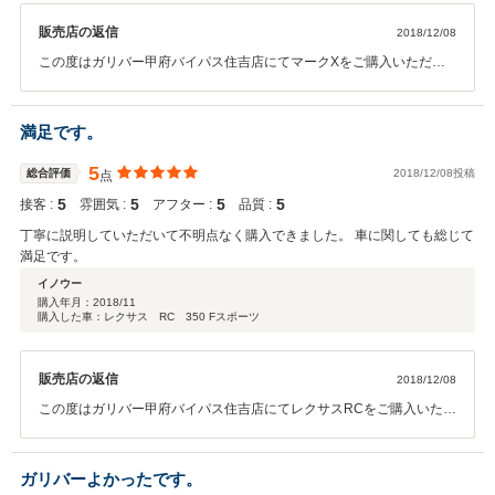
販売店の返信
2018/12/08
この度はガリバー甲府バイパス住吉店にてマークXをご購入いただき
ありがとうございます。その後お車の調子はいかがでしょうか？ガリ
バーはーーーー、、様に今後も素敵なカーライフを送っていただく為
に全力でサポートさせて頂く所存です。いつでもお気軽にお立ち寄り
満足です。
ください！ 有難うございます。
5
総合評価
2018/12/08投稿
点
5
5
5
5
接客 :
雰囲気 :
アフター :
品質 :
丁寧に説明していただいて不明点なく購入できました。 車に関しても総じて
満足です。
イノウー
購入年月：
2018/11
購入した車：レクサス RC 350 Fスポーツ
販売店の返信
2018/12/08
この度はガリバー甲府バイパス住吉店にてレクサスRCをご購入いただ
きありがとうございます。今後とも何かございましたらお気軽にご連
絡ください。今後ともご満足いただけるよう対応させていただきま
す。宜しくお願い致します！
ガリバーよかったです。