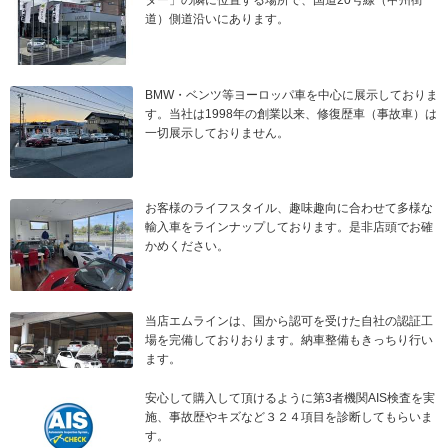
ター」の隣に位置する場所で、国道20号線（甲州街
道）側道沿いにあります。
BMW・ベンツ等ヨーロッパ車を中心に展示しておりま
す。当社は1998年の創業以来、修復歴車（事故車）は
一切展示しておりません。
お客様のライフスタイル、趣味趣向に合わせて多様な
輸入車をラインナップしております。是非店頭でお確
かめください。
当店エムラインは、国から認可を受けた自社の認証工
場を完備しておりおります。納車整備もきっちり行い
ます。
安心して購入して頂けるように第3者機関AIS検査を実
施、事故歴やキズなど３２４項目を診断してもらいま
す。