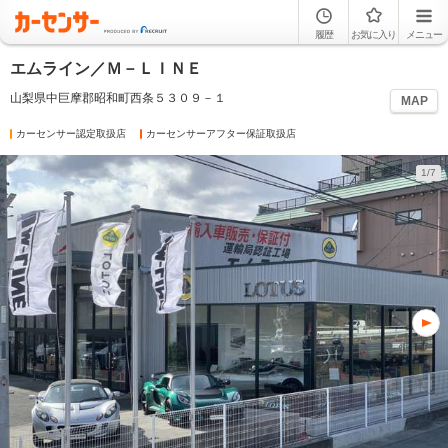
履歴
お気に入り
メニュー
エムライン／Ｍ－ＬＩＮＥ
山梨県中巨摩郡昭和町西条５３０９－１
MAP
カーセンサー認定取扱店
カーセンサーアフター保証取扱店
1/7