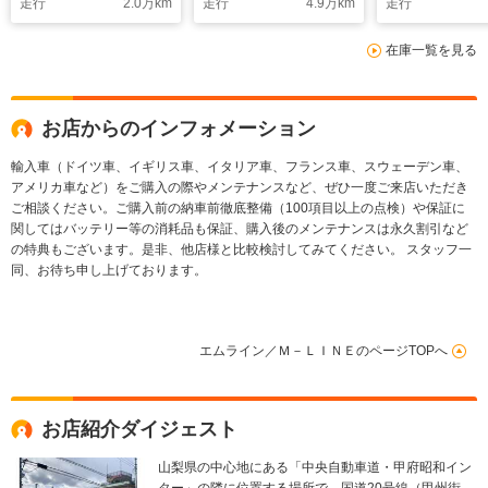
走行
2.0
万km
走行
4.9
万km
走行
ン/Car Play
CarPuley/AndoroidAuto/ETC/
ローズドア/
特別仕様車専用17イ
在庫一覧を見る
ンチアルミホイール/
ドライブレコーダー
お店からのインフォメーション
輸入車（ドイツ車、イギリス車、イタリア車、フランス車、スウェーデン車、
アメリカ車など）をご購入の際やメンテナンスなど、ぜひ一度ご来店いただき
ご相談ください。ご購入前の納車前徹底整備（100項目以上の点検）や保証に
関してはバッテリー等の消耗品も保証、購入後のメンテナンスは永久割引など
の特典もございます。是非、他店様と比較検討してみてください。 スタッフ一
同、お待ち申し上げております。
エムライン／Ｍ－ＬＩＮＥのページTOPへ
お店紹介ダイジェスト
山梨県の中心地にある「中央自動車道・甲府昭和イン