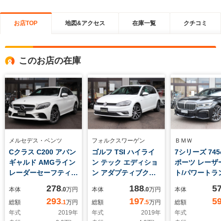
お店TOP
地図&アクセス
在庫一覧
クチコミ
このお店の在庫
メルセデス・ベンツ
フォルクスワーゲン
ＢＭＷ
Cクラス C200 アバン
ゴルフ TSI ハイライ
7シリーズ 745
ギャルド AMGライン
ン テック エディショ
ポーツ レーザ
レーダーセーフティパ
ン アダプティブクル
ト/パワートラ
ッケージ/ドライブレ
ーズコントロー
正ナビ/フルセ
278
188
5
本体
.0
万円
本体
.0
万円
本体
コーダー/ETC2.0車載
ル/LEDヘッドライト/
囲カメラ/シー
293
197
5
総額
.1
万円
総額
.5
万円
総額
器/ユーザー買取り車/
デジタルメーター/ナ
ター/ベンチレ
年式
2019
年
年式
2019
年
年式
エアーサスペンショ
ビ/TV/Bluetooth/Apple
本革シート/ソ