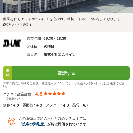
敷居を低くアットホームに！を心掛け、親切・丁寧にご案内しております。
(2026/06/02更新)
営業時間
09:30～18:30
定休日
火曜日
法人名
株式会社エムライン
無
電話する
料
※車の購入に関するご相談・確認専用ダイヤルです。その他のお問い合わせはご遠慮くださ
い。
4.8
クチコミ総合評価：
（投稿数48件）
4.9
4.9
4.8
4.7
接客 :
雰囲気 :
アフター :
品質 :
この販売店で購入された方のクチコミでは
「
接客の満足度
」が特に評価されています