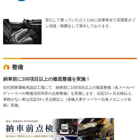
安心して乗っていただくために在庫車全て高濃度オゾ
ン消臭・除菌をして展示しております。
整備
納車前に100項目以上の徹底整備を実施！
自社関東運輸局認証工場にて、納車前に100項目以上の徹底整備（各メーカー/
ディーラーの整備項目同等の点検整備）を実施します。法定12ヶ月点検以上、
車検がない車は法定24ヶ月点検以上（各輸入車ディーラー出身メカニック在
籍）実施。