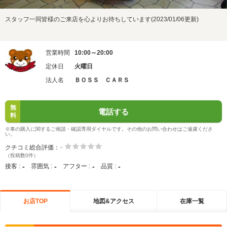
スタッフ一同皆様のご来店を心よりお待ちしています(2023/01/06更新)
営業時間
10:00～20:00
定休日
火曜日
法人名
ＢＯＳＳ ＣＡＲＳ
無
電話する
料
※車の購入に関するご相談・確認専用ダイヤルです。その他のお問い合わせはご遠慮くださ
い。
-
クチコミ総合評価：
（投稿数0件）
-
-
-
-
接客 :
雰囲気 :
アフター :
品質 :
お店TOP
地図&アクセス
在庫一覧