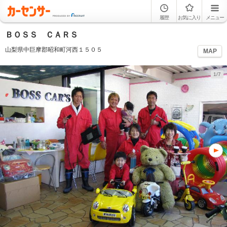
履歴
お気に入り
メニュー
ＢＯＳＳ ＣＡＲＳ
山梨県中巨摩郡昭和町河西１５０５
MAP
1/7