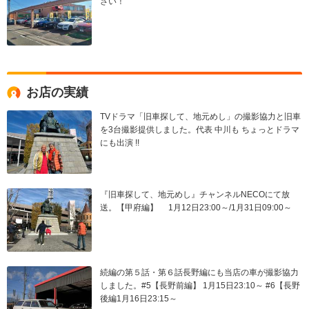
さい！
お店の実績
TVドラマ「旧車探して、地元めし」の撮影協力と旧車
を3台撮影提供しました。代表 中川も ちょっとドラマ
にも出演 !!
『旧車探して、地元めし』チャンネルNECOにて放
送。【甲府編】 1月12日23:00～/1月31日09:00～
続編の第５話・第６話長野編にも当店の車が撮影協力
しました。#5【長野前編】 1月15日23:10～ #6【長野
後編1月16日23:15～