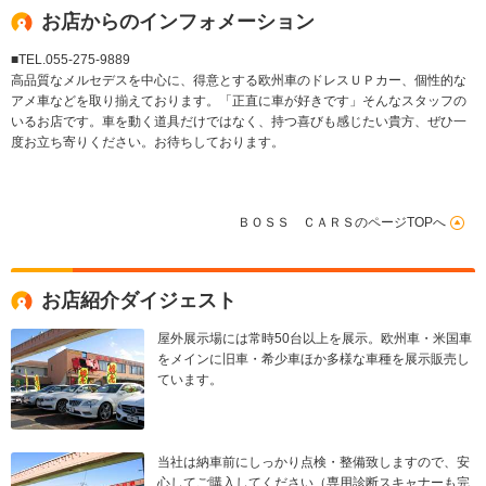
お店からのインフォメーション
■TEL.055-275-9889
高品質なメルセデスを中心に、得意とする欧州車のドレスＵＰカー、個性的な
アメ車などを取り揃えております。「正直に車が好きです」そんなスタッフの
いるお店です。車を動く道具だけではなく、持つ喜びも感じたい貴方、ぜひ一
度お立ち寄りください。お待ちしております。
ＢＯＳＳ ＣＡＲＳのページTOPへ
お店紹介ダイジェスト
屋外展示場には常時50台以上を展示。欧州車・米国車
をメインに旧車・希少車ほか多様な車種を展示販売し
ています。
当社は納車前にしっかり点検・整備致しますので、安
心してご購入してください（専用診断スキャナーも完