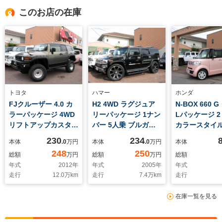
このお店の在庫
トヨタ
ハマー
ホンダ
FJクルーザー 4.0 カ
H2 4WD ラグジュア
N-BOX 660 
ラーパッケージ 4WD
リーパッケージ 1ナン
Lパッケージ 
リフトアップカスタム
バー 5人乗 ブルガリ
カラースタイル
オリーブG全塗装 オ
クロック BOSEサウ
ートキー×2 
230
234
本体
.0
万円
本体
.0
万円
本体
ーバーフェンダー
ンドシステム 本革Pシ
ワースライド
248
250
総額
万円
総額
万円
総額
ート/前後シートヒー
年式
2012
年
年式
2005
年
年式
ター サンルーフ バッ
走行
12.0
万km
走行
7.4
万km
走行
クカメラ ETC
在庫一覧を見る