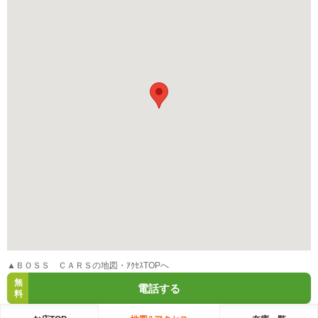
▲ＢＯＳＳ ＣＡＲＳの地図・ｱｸｾｽTOPへ
無
電話する
料