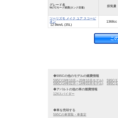
グレード名
排気量
WLTCモード燃費(タンク容量)
ツーリズモ メイク ユア スコーピ
オン
1368cc
12.9km/L (35L)
こ
◆595Cの他のモデルの燃費情報
595C(19年10月～20年10月モデル)
595C
595C(14年02月～14年03月モデル)
595C
◆アバルトの他の車の燃費情報
124スパイダー
◆車を売却する
595Cの車買取・車査定