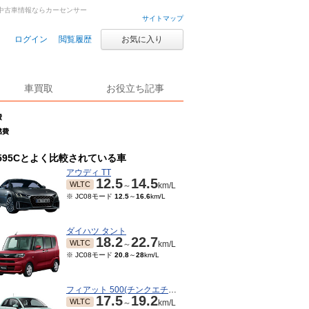
・中古車情報ならカーセンサー
サイトマップ
ログイン
閲覧履歴
お気に入り
車買取
お役立ち記事
費
燃費
595Cとよく比較されている車
アウディ TT
12.5
14.5
WLTC
～
km/L
※ JC08モード
12.5
～
16.6
km/L
ダイハツ タント
18.2
22.7
WLTC
～
km/L
※ JC08モード
20.8
～
28
km/L
フィアット 500(チンクエチェント)
17.5
19.2
WLTC
～
km/L