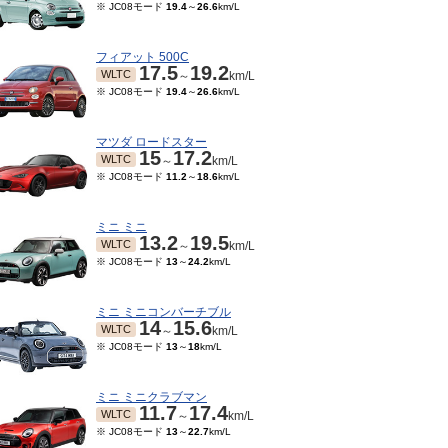
※ JC08モード
19.4
～
26.6
km/L
フィアット 500C
17.5
19.2
WLTC
～
km/L
※ JC08モード
19.4
～
26.6
km/L
マツダ ロードスター
15
17.2
WLTC
～
km/L
※ JC08モード
11.2
～
18.6
km/L
ミニ ミニ
13.2
19.5
WLTC
～
km/L
※ JC08モード
13
～
24.2
km/L
ミニ ミニコンバーチブル
14
15.6
WLTC
～
km/L
※ JC08モード
13
～
18
km/L
ミニ ミニクラブマン
11.7
17.4
WLTC
～
km/L
※ JC08モード
13
～
22.7
km/L