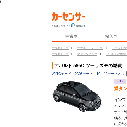
{
中古車
輸入車
中古車トップ
>
中古車メーカー一覧
>
アバルトの
中古車トップ
>
燃費ランキング
>
アバルトの燃費
アバルト 595C ツーリズモの燃費
WLTCモード、JC08モード、10・15モードとは
JC08
満タ
インフ
インフ
オート
確認、
に拡大さ