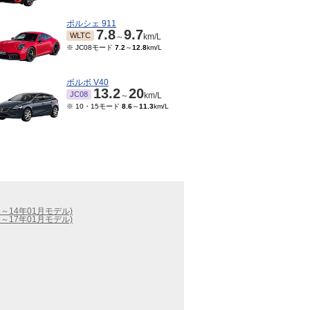
ポルシェ 911
7.8
9.7
WLTC
～
km/L
※ JC08モード
7.2
～
12.8
km/L
ボルボ V40
13.2
20
JC08
～
km/L
※ 10・15モード
8.6
～
11.3
km/L
2月～14年01月モデル)
3月～17年01月モデル)