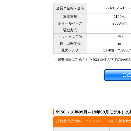
全長 x 全幅 x 全高
3660x1625x150
車両重量
1160kg
ホイールベース
2300mm
駆動方式
FF
ミッション位置
コラム
最小回転半径
m
最大トルク
21.4kg・m/2000
※ 燃費情報は定められた試験条件の下での数値
こ
595C（18年09月～19年09月モデル）
排気量/使用燃料・エンジン/ミッション/新車時