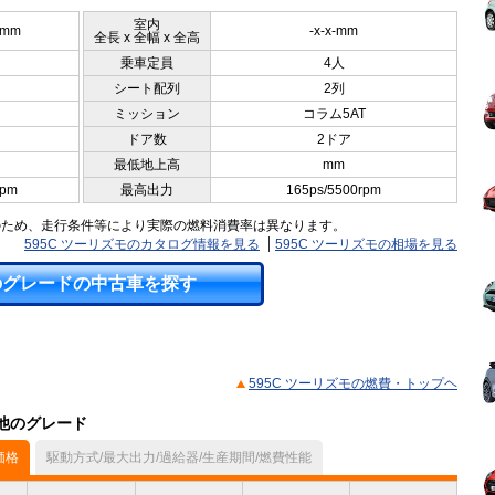
室内
5mm
-x-x-mm
全長 x 全幅 x 全高
乗車定員
4人
シート配列
2列
ミッション
コラム5AT
ドア数
2ドア
最低地上高
mm
rpm
最高出力
165ps/5500rpm
のため、走行条件等により実際の燃料消費率は異なります。
595C ツーリズモのカタログ情報を見る
595C ツーリズモの相場を見る
のグレードの中古車を探す
595C ツーリズモの燃費・トップヘ
の他のグレード
価格
駆動方式/最大出力/過給器/生産期間/燃費性能