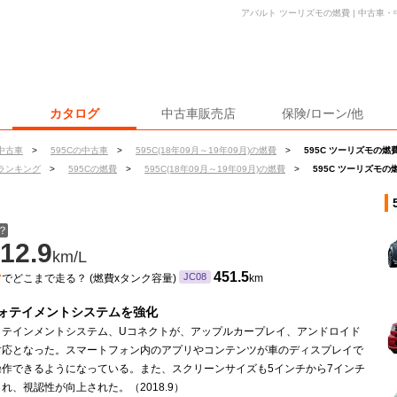
アバルト ツーリズモの燃費 | 中古車
カタログ
中古車販売店
保険/ローン/他
中古車
>
595Cの中古車
>
595C(18年09月～19年09月)の燃費
>
595C ツーリズモの燃
ランキング
>
595Cの燃費
>
595C(18年09月～19年09月)の燃費
>
595C ツーリズモの
？
12.9
km/L
ン
451.5
JC08
でどこまで走る？ (燃費xタンク容量)
km
ォテイメントシステムを強化
ォテインメントシステム、Uコネクトが、アップルカープレイ、アンドロイド
対応となった。スマートフォン内のアプリやコンテンツが車のディスプレイで
操作できるようになっている。また、スクリーンサイズも5インチから7インチ
れ、視認性が向上された。（2018.9）