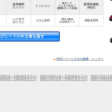
満タンで
使用燃料
新車時価格
ミッション
どこまで走る？
エンジン
(税込)
(燃費xタンク容量)
ハイオク
451.5km
コラム5AT
398.8
万円
ガソリン
※JC08モード
のグレードの中古車を探す
595C ツーリズモの燃費・トップヘ
(17年02月～18年08月モデル)
595C(20年11月～21年09月モデル)
595C(12年1
(14年04月～14年09月モデル)
595C(14年10月～15年02月モデル)
595C(15年0