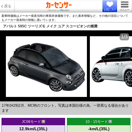
戻る
お気に入り
メニュー
新車時価格はメーカー発表当時の車両本体価格です。また基本情報など、その他の項目について
もメーカー発表時の情報に基いています。
アバルト 595C ツーリズモ メイク ユア スコーピオンの燃費
1/3
17年(H29)2月、MC時のフロント。写真は本国仕様の為、一部異なる場合があり
ます
JC08モード
10・15モード
12.9km/L(35L)
-km/L(35L)