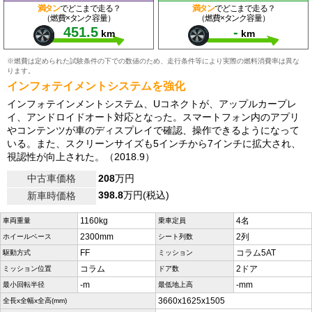
満タン
でどこまで走る？
満タン
でどこまで走る？
（燃費×タンク容量）
（燃費×タンク容量）
451.5
-
km
km
※燃費は定められた試験条件の下での数値のため、走行条件等により実際の燃料消費率は異な
ります。
インフォテイメントシステムを強化
インフォテインメントシステム、Uコネクトが、アップルカープレ
イ、アンドロイドオート対応となった。スマートフォン内のアプリ
やコンテンツが車のディスプレイで確認、操作できるようになって
いる。また、スクリーンサイズも5インチから7インチに拡大され、
視認性が向上された。（2018.9）
中古車価格
208
万円
398.8
万円(税込)
新車時価格
1160kg
4名
車両重量
乗車定員
2300mm
2列
ホイールベース
シート列数
FF
コラム5AT
駆動方式
ミッション
コラム
2ドア
ミッション位置
ドア数
-m
-mm
最小回転半径
最低地上高
3660x1625x1505
全長x全幅x全高(mm)