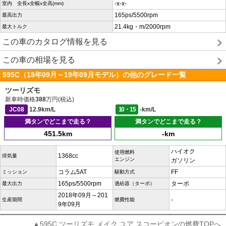
-x-x-
室内 全長x全幅x全高(mm)
165ps/5500rpm
最高出力
21.4kg・m/2000rpm
最大トルク
この車のカタログ情報を見る
この車の相場を見る
595C（18年09月～19年09月モデル）の他のグレード一覧
ツーリズモ
新車時価格
388
万円(税込)
JC08
12.9km/L
10・15
-km/L
満タンでどこまで走る？
満タンでどこまで走る？
451.5km
-km
ハイオク
使用燃料
1368cc
排気量
エンジン
ガソリン
コラム5AT
FF
ミッション
駆動方式
165ps/5500rpm
ターボ
最大出力
過給器（ターボ）
2018年09月～201
-
生産期間
燃費性能
9年09月
▲595C ツーリズモ メイク ユア スコーピオンの燃費TOPへ