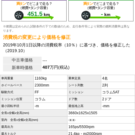
満タン
でどこまで走る？
満タン
でどこまで走る？
（燃費×タンク容量）
（燃費×タンク容量）
451.5
-
km
km
※燃費は定められた試験条件の下での数値のため、走行条件等により実際の燃料消費率は異な
ります。
消費税の変更により価格を修正
2019年10月1日以降の消費税率（10％）に基づき、価格を修正した
（2019.10）
中古車価格
---
407
万円(税込)
新車時価格
1160kg
4名
車両重量
乗車定員
2300mm
2列
ホイールベース
シート列数
FF
コラム5AT
駆動方式
ミッション
コラム
2ドア
ミッション位置
ドア数
-m
-mm
最小回転半径
最低地上高
3660x1625x1505
全長x全幅x全高(mm)
-x-x-
室内 全長x全幅x全高(mm)
165ps/5500rpm
最高出力
21.4kg・m/2000rpm
最大トルク