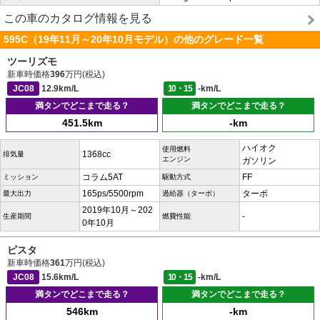
この車のカタログ情報を見る
595C（19年11月～20年10月モデル）の他のグレード一覧
ツーリズモ
新車時価格
396
万円(税込)
JC08
12.9km/L
10・15
-km/L
満タンでどこまで走る？
満タンでどこまで走る？
451.5km
-km
ハイオク
使用燃料
1368cc
排気量
エンジン
ガソリン
コラム5AT
FF
ミッション
駆動方式
165ps/5500rpm
ターボ
最大出力
過給器（ターボ）
2019年10月～202
-
生産期間
燃費性能
0年10月
ピスタ
新車時価格
361
万円(税込)
JC08
15.6km/L
10・15
-km/L
満タンでどこまで走る？
満タンでどこまで走る？
546km
-km