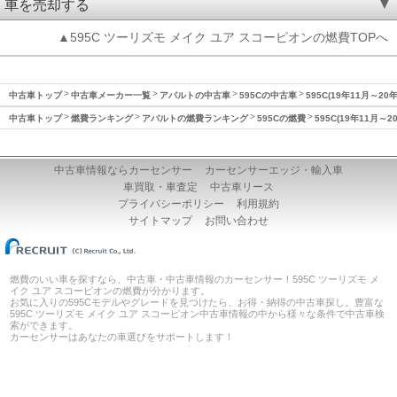
車を売却する
▲595C ツーリズモ メイク ユア スコーピオンの燃費TOPへ
中古車トップ
中古車メーカー一覧
アバルトの中古車
595Cの中古車
595C(19年11月～20
中古車トップ
燃費ランキング
アバルトの燃費ランキング
595Cの燃費
595C(19年11月～
中古車情報ならカーセンサー
カーセンサーエッジ・輸入車
車買取・車査定
中古車リース
プライバシーポリシー
利用規約
サイトマップ
お問い合わせ
燃費のいい車を探すなら、中古車・中古車情報のカーセンサー！595C ツーリズモ メ
イク ユア スコーピオンの燃費が分かります。
お気に入りの595Cモデルやグレードを見つけたら、お得・納得の中古車探し。豊富な
595C ツーリズモ メイク ユア スコーピオン中古車情報の中から様々な条件で中古車検
索ができます。
カーセンサーはあなたの車選びをサポートします！