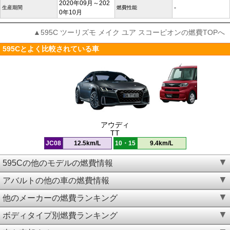
2020年09月～202
-
生産期間
燃費性能
0年10月
▲595C ツーリズモ メイク ユア スコーピオンの燃費TOPへ
595Cとよく比較されている車
アウディ
TT
JC08
12.5km/L
10・15
9.4km/L
595Cの他のモデルの燃費情報
アバルトの他の車の燃費情報
他のメーカーの燃費ランキング
ボディタイプ別燃費ランキング