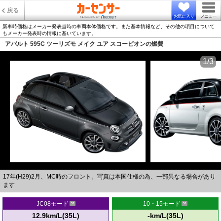
戻る
お気に入り
メニュー
新車時価格はメーカー発表当時の車両本体価格です。また基本情報など、その他の項目について
もメーカー発表時の情報に基いています。
アバルト 595C ツーリズモ メイク ユア スコーピオンの燃費
1/3
17年(H29)2月、MC時のフロント。写真は本国仕様の為、一部異なる場合があり
ます
JC08モード
10・15モード
12.9km/L(35L)
-km/L(35L)