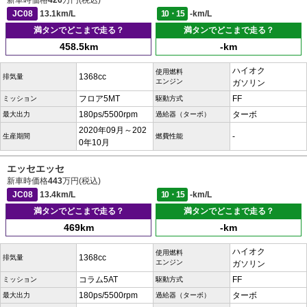
新車時価格
426
万円(税込)
JC08
13.1km/L
10・15
-km/L
満タンでどこまで走る？
満タンでどこまで走る？
458.5km
-km
ハイオク
使用燃料
1368cc
排気量
エンジン
ガソリン
フロア5MT
FF
ミッション
駆動方式
180ps/5500rpm
ターボ
最大出力
過給器（ターボ）
2020年09月～202
-
生産期間
燃費性能
0年10月
エッセエッセ
新車時価格
443
万円(税込)
JC08
13.4km/L
10・15
-km/L
満タンでどこまで走る？
満タンでどこまで走る？
469km
-km
ハイオク
使用燃料
1368cc
排気量
エンジン
ガソリン
コラム5AT
FF
ミッション
駆動方式
180ps/5500rpm
ターボ
最大出力
過給器（ターボ）