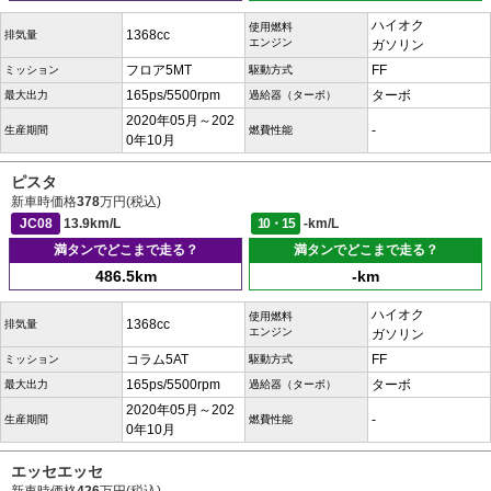
ハイオク
使用燃料
1368cc
排気量
エンジン
ガソリン
フロア5MT
FF
ミッション
駆動方式
165ps/5500rpm
ターボ
最大出力
過給器（ターボ）
2020年05月～202
-
生産期間
燃費性能
0年10月
ピスタ
新車時価格
378
万円(税込)
JC08
13.9km/L
10・15
-km/L
満タンでどこまで走る？
満タンでどこまで走る？
486.5km
-km
ハイオク
使用燃料
1368cc
排気量
エンジン
ガソリン
コラム5AT
FF
ミッション
駆動方式
165ps/5500rpm
ターボ
最大出力
過給器（ターボ）
2020年05月～202
-
生産期間
燃費性能
0年10月
エッセエッセ