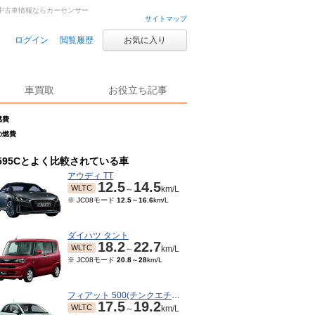
・中古車情報ならカーセンサー
サイトマップ
ログイン
閲覧履歴
お気に入り
車買取
お役立ち記事
燃費
の燃費
595Cとよく比較されている車
アウディ TT
12.5
14.5
WLTC
～
km/L
※ JC08モード
12.5
～
16.6
km/L
ダイハツ タント
18.2
22.7
WLTC
～
km/L
※ JC08モード
20.8
～
28
km/L
フィアット 500(チンクエチェント)
17.5
19.2
WLTC
～
km/L