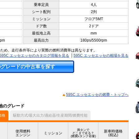
乗車定員
4人
シート配列
2列
ミッション
フロア5MT
ドア数
2ドア
最低地上高
mm
rpm
最高出力
180ps/5500rpm
のため、走行条件等により実際の燃料消費率は異なります。
595C エッセエッセのカタログ情報を見る
595C エッセエッセの相場を見る
のグレードの中古車を探す
595C エッセエッセの燃費・トップヘ
の他のグレード
価格
駆動方式/最大出力/過給器/生産期間/燃費性能
満タンで
使用燃料
新車時価格
ミッション
どこまで走る？
エンジン
(税込)
(燃費xタンク容量)