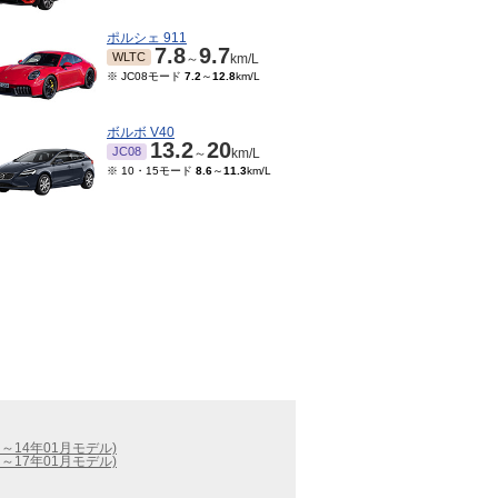
ポルシェ 911
7.8
9.7
WLTC
～
km/L
※ JC08モード
7.2
～
12.8
km/L
ボルボ V40
13.2
20
JC08
～
km/L
※ 10・15モード
8.6
～
11.3
km/L
2月～14年01月モデル)
3月～17年01月モデル)