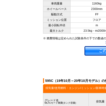
車両重量
1160kg
ホイールベース
2300mm
駆動方式
FF
ミッション位置
フロア
最小回転半径
m
最大トルク
23.5kg・m/2000
※ 燃費情報は定められた試験条件の下での数値
こ
595C（19年10月～20年10月モデル）
排気量/使用燃料・エンジン/ミッション/新車時
グレード名
排気量
WLTCモード燃費(タンク容量)