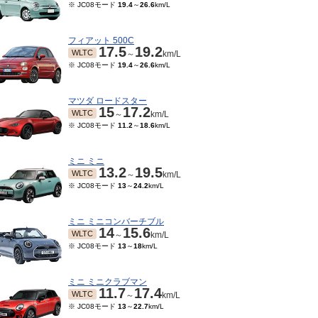
※ JC08モード
19.4
～
26.6
km/L
フィアット 500C
17.5
19.2
WLTC
～
km/L
※ JC08モード
19.4
～
26.6
km/L
マツダ ロードスター
15
17.2
WLTC
～
km/L
※ JC08モード
11.2
～
18.6
km/L
ミニ ミニ
13.2
19.5
WLTC
～
km/L
※ JC08モード
13
～
24.2
km/L
ミニ ミニコンバーチブル
14
15.6
WLTC
～
km/L
※ JC08モード
13
～
18
km/L
ミニ ミニクラブマン
11.7
17.4
WLTC
～
km/L
※ JC08モード
13
～
22.7
km/L