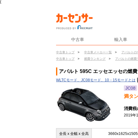
{
中古車
輸入車
中古車トップ
>
中古車メーカー一覧
>
アバルトの
中古車トップ
>
燃費ランキング
>
アバルトの燃費
アバルト 595C エッセエッセの燃費
WLTCモード、JC08モード、10・15モードとは
JC08
満タ
消費税
2019
全長 x 全幅 x 全高
3660x1625x150