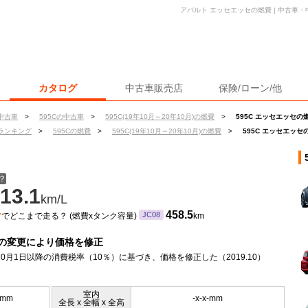
アバルト エッセエッセの燃費 | 中古車
カタログ
中古車販売店
保険/ローン/他
中古車
>
595Cの中古車
>
595C(19年10月～20年10月)の燃費
>
595C エッセエッセの
ランキング
>
595Cの燃費
>
595C(19年10月～20年10月)の燃費
>
595C エッセエッセ
？
13.1
km/L
ン
458.5
JC08
でどこまで走る？ (燃費xタンク容量)
km
の変更により価格を修正
年10月1日以降の消費税率（10％）に基づき、価格を修正した（2019.10）
室内
5mm
-x-x-mm
全長 x 全幅 x 全高