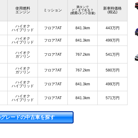
満タンで
使用燃料
新車時価格
ミッション
どこまで走る？
エンジン
(税込)
(燃費xタンク容量)
ハイオク
フロア7AT
841.3km
443
万円
ハイブリッド
ハイオク
フロア7AT
841.3km
499
万円
ハイブリッド
ハイオク
フロア7AT
767.2km
541
万円
ガソリン
ハイオク
フロア7AT
767.2km
580
万円
ガソリン
ハイオク
フロア7AT
841.3km
499
万円
ハイブリッド
ハイオク
フロア7AT
841.3km
571
万円
ハイブリッド
のグレードの中古車を探す