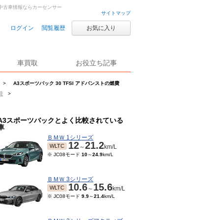
古車・中古車情報ならカーセンサー
サイトマップ
ログイン
閲覧履歴
お気に入り
車買取
お役立ち記事
>
A3スポーツバック 30 TFSI アドバンストの燃費
費
>
A3スポーツバックとよく比較されている
車
ＢＭＷ 1シリーズ
12
21.2
WLTC
～
km/L
※ JC08モード
10
～
24.9
km/L
ＢＭＷ 3シリーズ
10.6
15.6
WLTC
～
km/L
※ JC08モード
9.9
～
21.4
km/L