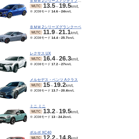
ＢＭＷ 2シリーズアクティブツアラー
13.5
19.5
WLTC
～
km/L
※ JC08モード
14.6
～
24
km/L
ＢＭＷ 2シリーズグランクーペ
11.9
21.1
WLTC
～
km/L
※ JC08モード
14.4
～
25.7
km/L
レクサス UX
16.4
26.3
WLTC
～
km/L
※ JC08モード
17.2
～
27
km/L
メルセデス・ベンツ Aクラス
15
19.2
WLTC
～
km/L
※ JC08モード
13.7
～
20.4
km/L
ミニ ミニ
13.2
19.5
WLTC
～
km/L
※ JC08モード
13
～
24.2
km/L
ボルボ XC40
12.2
14.8
WLTC
～
km/L