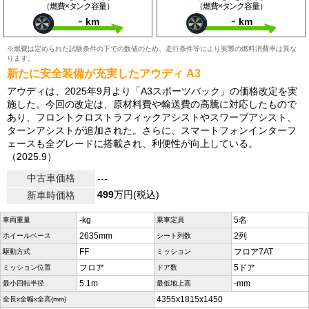
（燃費×タンク容量）
（燃費×タンク容量）
-
-
km
km
※燃費は定められた試験条件の下での数値のため、走行条件等により実際の燃料消費率は異な
ります。
新たに安全装備が充実したアウディ A3
アウディは、2025年9月より「A3スポーツバック」の価格改定を実
施した。今回の改定は、原材料費や輸送費の高騰に対応したもので
あり、フロントクロストラフィックアシストやスワーブアシスト、
ターンアシストが追加された。さらに、スマートフォンインターフ
ェースも全グレードに搭載され、利便性が向上している。
（2025.9）
中古車価格
---
499
万円(税込)
新車時価格
-kg
5名
車両重量
乗車定員
2635mm
2列
ホイールベース
シート列数
FF
フロア7AT
駆動方式
ミッション
フロア
5ドア
ミッション位置
ドア数
5.1m
-mm
最小回転半径
最低地上高
4355x1815x1450
全長x全幅x全高(mm)