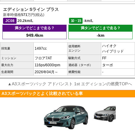
エディション Sライン プラス
新車時価格
571
万円(税込)
JC08
20.2km/L
10・15
-km/L
満タンでどこまで走る？
満タンでどこまで走る？
949.4km
-km
ハイオク
使用燃料
1497cc
排気量
エンジン
ハイブリッド
フロア7AT
FF
ミッション
駆動方式
116ps/6000rpm
ターボ
最大出力
過給器（ターボ）
2026年04月～
-
生産期間
燃費性能
▲A3スポーツバック アドバンスト 1st エディションの燃費TOPへ
A3スポーツバックとよく比較されている車