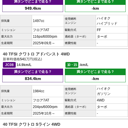
満タンでどこまで走る？
満タンでどこまで走る？
949.4km
-km
ハイオク
使用燃料
1497cc
排気量
エンジン
ハイブリッド
フロア7AT
FF
ミッション
駆動方式
116ps/6000rpm
ターボ
最大出力
過給器（ターボ）
2025年09月～
-
生産期間
燃費性能
40 TFSI クワトロ アドバンスト 4WD
新車時価格
541
万円(税込)
JC08
14.9km/L
10・15
-km/L
満タンでどこまで走る？
満タンでどこまで走る？
834.4km
-km
ハイオク
使用燃料
1984cc
排気量
エンジン
ガソリン
フロア7AT
4WD
ミッション
駆動方式
204ps/6000rpm
ターボ
最大出力
過給器（ターボ）
2025年10月～
-
生産期間
燃費性能
40 TFSI クワトロ Sライン 4WD