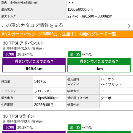
-x-x-
室内 全長x全幅x全高(mm)
116ps/6000rpm
最高出力
22.4kg・m/1500～3000rpm
最大トルク
この車のカタログ情報を見る
A3スポーツバック（25年09月～生産中）の他のグレード一覧
30 TFSI アドバンスト
新車時価格
415
万円(税込)
JC08
20.2km/L
10・15
-km/L
満タンでどこまで走る？
満タンでどこまで走る？
949.4km
-km
ハイオク
使用燃料
1497cc
排気量
エンジン
ハイブリッド
フロア7AT
FF
ミッション
駆動方式
116ps/6000rpm
ターボ
最大出力
過給器（ターボ）
2025年09月～
-
生産期間
燃費性能
30 TFSI Sライン
新車時価格
443
万円(税込)
JC08
20.2km/L
10・15
-km/L