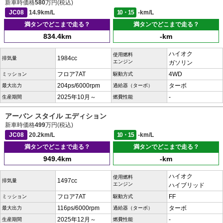
新車時価格
580
万円(税込)
JC08
14.9km/L
10・15
-km/L
満タンでどこまで走る？
満タンでどこまで走る？
834.4km
-km
ハイオク
使用燃料
1984cc
排気量
エンジン
ガソリン
フロア7AT
4WD
ミッション
駆動方式
204ps/6000rpm
ターボ
最大出力
過給器（ターボ）
2025年10月～
-
生産期間
燃費性能
アーバン スタイル エディション
新車時価格
499
万円(税込)
JC08
20.2km/L
10・15
-km/L
満タンでどこまで走る？
満タンでどこまで走る？
949.4km
-km
ハイオク
使用燃料
1497cc
排気量
エンジン
ハイブリッド
フロア7AT
FF
ミッション
駆動方式
116ps/6000rpm
ターボ
最大出力
過給器（ターボ）
2025年12月～
-
生産期間
燃費性能