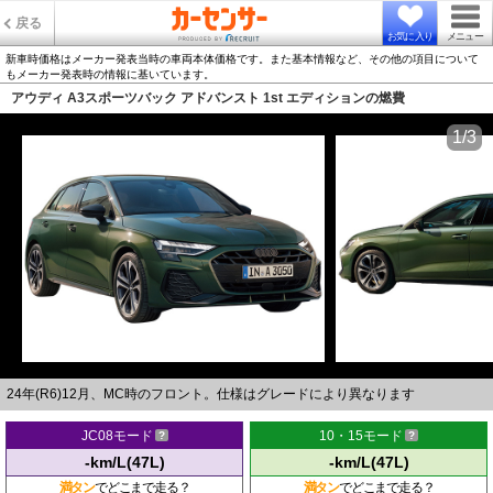
戻る
お気に入り
メニュー
新車時価格はメーカー発表当時の車両本体価格です。また基本情報など、その他の項目について
もメーカー発表時の情報に基いています。
アウディ A3スポーツバック アドバンスト 1st エディションの燃費
1/3
24年(R6)12月、MC時のフロント。仕様はグレードにより異なります
JC08モード
10・15モード
-km/L(47L)
-km/L(47L)
満タン
でどこまで走る？
満タン
でどこまで走る？