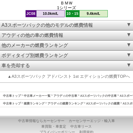
ＢＭＷ
1シリーズ
JC08
10.0km/L
10・15
9.4km/L
A3スポーツバックの他のモデルの燃費情報
アウディの他の車の燃費情報
他のメーカーの燃費ランキング
ボディタイプ別燃費ランキング
車を売却する
▲A3スポーツバック アドバンスト 1st エディションの燃費TOPへ
中古車トップ
中古車メーカー一覧
アウディの中古車
A3スポーツバックの中古車
A3スポー
中古車トップ
燃費ランキング
アウディの燃費ランキング
A3スポーツバックの燃費
A3スポ
中古車情報ならカーセンサー
カーセンサーエッジ・輸入車
車買取・車査定
中古車リース
プライバシーポリシー
利用規約