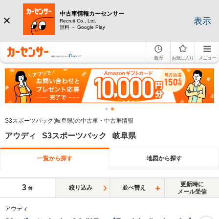
中古車情報カーセンサー
表示
Recruit Co., Ltd.
無料 － Google Play
履歴
お気に入り
メニュー
S3スポーツバック(岐阜県)の中古車・中古車情報
アウディ S3スポーツバック 岐阜県
一覧から探す
地図から探す
更新時に
3
絞り込み
並べ替え
台
メール受信
アウディ