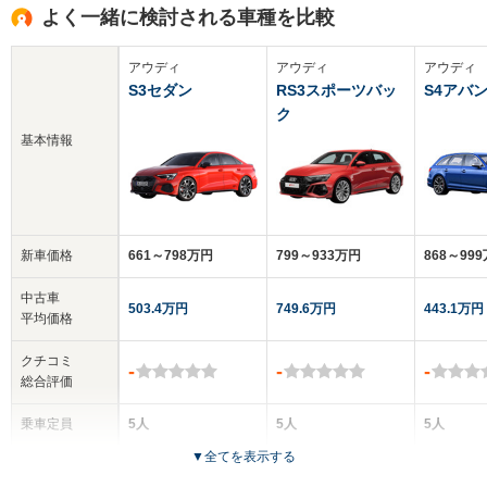
よく一緒に検討される車種を比較
アウディ
アウディ
アウディ
S3セダン
RS3スポーツバッ
S4アバ
ク
基本情報
新車価格
661～798万円
799～933万円
868～99
中古車
503.4万円
749.6万円
443.1万円
平均価格
クチコミ
-
-
-
総合評価
乗車定員
5人
5人
5人
▼
全てを表示する
ドア数
4ドア
5ドア
5ドア