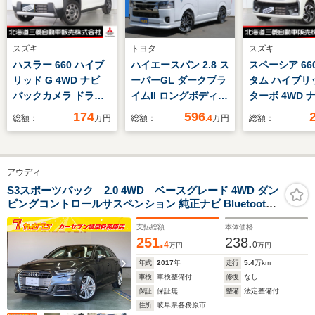
スズキ
トヨタ
スズキ
ハスラー 660 ハイブ
ハイエースバン 2.8 ス
スペーシア 66
リッド G 4WD ナビ
ーパーGL ダークプラ
タム ハイブリッ
バックカメラ ドライ
イムII ロングボディ
ターボ 4WD 
ブレコーダー ETC シ
ディーゼルターボ
ックカメラ ド
174
596
総額：
万円
総額：
.4
万円
総額：
ートヒーター アダプ
4WD 新車ダークプラ
レコーダー ET
ティブクルーズコント
イム2 フロントスポ
電動スライドド
ロール 横滑り防止装
イラー サイドステッ
ートヒーター 
アウディ
置 衝突被害軽減ブレ
プ リアディフェーサ
レザーシート
ーキ
ー 両側パワースライ
S3スポーツバック 2.0 4WD ベースグレード 4WD ダン
ピングコントロールサスペンション 純正ナビ Bluetooth
ドドア 089パールホ
TV ハーフレザーシート バックカメラ クリアランスソナ
ワイト バイビームヘ
支払総額
本体価格
ー クルーズコントロール 純正18インチAW
ットライト 1インチ
251.
238.
4
0
万円
万円
ローダウン デルフ
年式
2017
年
走行
5.4
万km
06アルミ ベット付
車検
車検整備付
修復
なし
き
保証
保証無
整備
法定整備付
住所
岐阜県各務原市