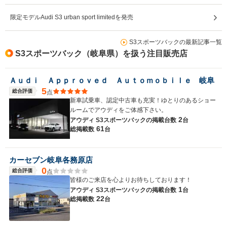
限定モデルAudi S3 urban sport limitedを発売
S3スポーツバックの最新記事一覧
S3スポーツバック（岐阜県）を扱う注目販売店
Ａｕｄｉ Ａｐｐｒｏｖｅｄ Ａｕｔｏｍｏｂｉｌｅ 岐阜
5
総合評価
点
新車試乗車、認定中古車も充実！ゆとりのあるショー
ルームでアウディをご体感下さい。
2
アウディ S3スポーツバックの
掲載台数
台
61
総掲載数
台
カーセブン岐阜各務原店
0
総合評価
点
皆様のご来店を心よりお待ちしております！
1
アウディ S3スポーツバックの
掲載台数
台
22
総掲載数
台