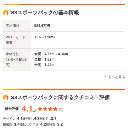
全高
全高
全
S3スポーツバックの基本情報
1.42m
1.44m
1.
平均価格
524.4万円
全幅
全幅
全幅
WLTCモード
11.6～12km/L
サイズ
1.82m
1.85m
1.84m
燃費
全長
全長
(全長x全幅x全高)
4.51m
4.38m～4.39m
4.75m
車体寸法
全長：4.35m～4.36m
(全長x全幅x全
全幅：1.82m
高)
全高：1.44m
ホイールベース
ホイールベース
ホイー
-m
-m
もっと見る
11.6～12.2km/L
10.6～11.1km/L
10.6～11.
└市街地:8.2～
└市街地:7.0～
└市街地:7
S3スポーツバックに関するクチコミ・評価
8.7km/L
7.7km/L
7.5km/L
WLTCモード
└郊外:12.0～
└郊外:11.1～
└郊外:10.
燃費
4.1
12.2km/L
11.3km/L
11.3km/L
総合評価
点
└高速道路:13.8～
└高速道路:13.0～
└高速道路:
4.1
4.3
3.7
デザイン :
走行性 :
居住性 :
14.8km/L
13.5km/L
13.7km/L
3.4
4.2
3.2
積載性 :
運転しやすさ :
維持費 :