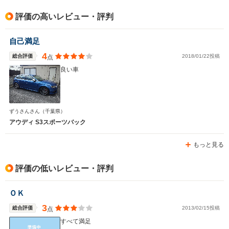
排気量
1984cc
2480cc
2994cc
評価の高いレビュー・評判
駆動方式
4WD
4WD
4WD
自己満足
4
総合評価
2018/01/22投稿
点
良い車
ずうさんさん
（千葉県）
アウディ S3スポーツバック
もっと見る
評価の低いレビュー・評判
ＯＫ
3
総合評価
2013/02/15投稿
点
すべて満足