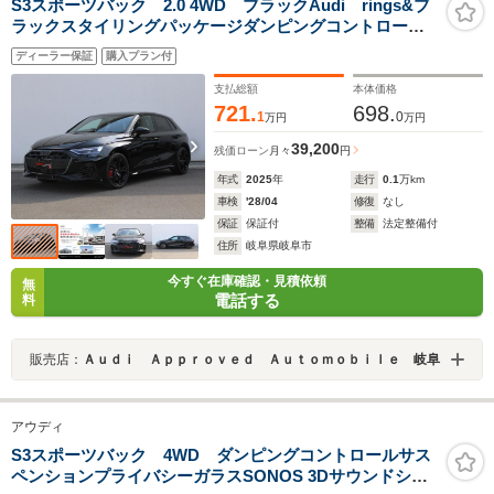
S3スポーツバック 2.0 4WD ブラックAudi rings&ブ
ラックスタイリングパッケージダンピングコントロール
サスペンションSONOS 3Dサウンドシステムカラード
ディーラー保証
購入プラン付
ブレーキキャリパーレッド
支払総額
本体価格
721.
698.
1
0
万円
万円
39,200
残価ローン
月々
円
年式
2025
年
走行
0.1
万km
車検
'28/04
修復
なし
保証
保証付
整備
法定整備付
住所
岐阜県岐阜市
今すぐ在庫確認・見積依頼
無
電話する
料
販売店：
Ａｕｄｉ Ａｐｐｒｏｖｅｄ Ａｕｔｏｍｏｂｉｌｅ 岐阜
アウディ
S3スポーツバック 4WD ダンピングコントロールサス
ペンションプライバシーガラスSONOS 3Dサウンドシス