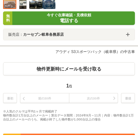
今すぐ在庫確認・見積依頼
無
電話する
料
販売店：
カーセブン岐阜各務原店
アウディ S3スポーツバック（岐阜県）の中古車
物件更新時にメールを受け取る
1
/1
最初
前の30件
次の30件
最後
※人気のクルマは平均1ヶ月で掲載終了
物件数合計1万台以上のメーカー｜算出データ期間：2024年9月～11月｜内容：物件数合計1万
台以上のメーカーのうち、掲載が終了した物件数が1,000台以上の場合