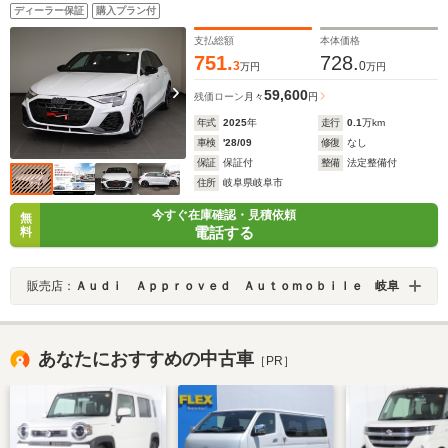
テムカラードブレーキキャリパーレッド
ディーラー保証
購入プラン付
支払総額
本体価格
751.
728.
3
0
万円
万円
59,600
残価ローン
月々
円
年式
2025
年
走行
0.1
万km
車検
'28/09
修復
なし
保証
保証付
整備
法定整備付
住所
岐阜県岐阜市
今すぐ在庫確認・見積依頼
無
電話する
料
販売店：
Ａｕｄｉ Ａｐｐｒｏｖｅｄ Ａｕｔｏｍｏｂｉｌｅ 岐阜
あなたにおすすめの中古車
［PR］