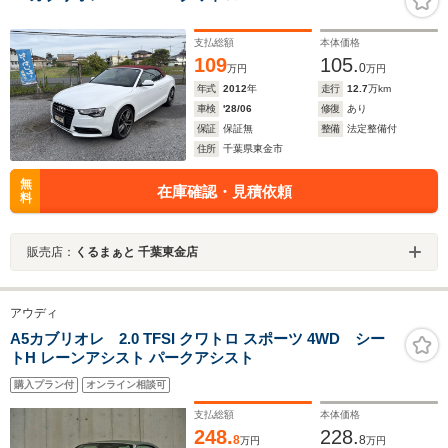
支払総額
本体価格
109
105.
0
万円
万円
年式
2012
年
走行
12.7
万km
車検
'28/06
修復
あり
保証
保証無
整備
法定整備付
住所
千葉県東金市
無
在庫確認・見積依頼
料
販売店：
くるまぁと 千葉東金店
アウディ
A5カブリオレ 2.0 TFSI クワトロ スポーツ 4WD シー
トH レーンアシスト パークアシスト
購入プラン付
オンライン相談可
支払総額
本体価格
248.
228.
8
8
万円
万円