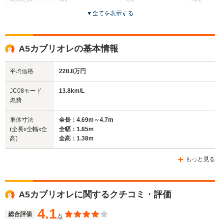
▼
全てを表示する
ドア数
2ドア
2ドア
2ドア
全高
全高
全
A5カブリオレの基本情報
1.38m
1.38m
1.
平均価格
228.8万円
全幅
全幅
全
JC08モード
13.8km/L
サイズ
1.85m
1.78m
1.
燃費
全長
全長
(全長x全幅x全高)
4.71m
4.58m
4.
車体寸法
全長：4.69m～4.7m
(全長x全幅x全
全幅：1.85m
高)
全高：1.38m
ホイールベース
ホイールベース
ホイー
-m
-m
もっと見る
A5カブリオレに関するクチコミ・評価
WLTCモード
-
-
-
燃費
4.1
総合評価
点