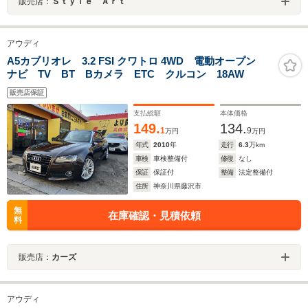
販売店：
Ｓｔｙｌｅ Ａｒｔ
アウディ
A5カブリオレ 3.2 FSI クワトロ 4WD 電動オープン
ナビ TV BT Bカメラ ETC クルコン 18AW
販売店保証
支払総額
本体価格
149.
134.
1
9
万円
万円
年式
2010
年
走行
6.3
万km
車検
車検整備付
修復
なし
保証
保証付
整備
法定整備付
住所
神奈川県藤沢市
無
在庫確認・見積依頼
料
販売店：
カーズ
アウディ