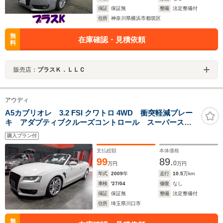
保証
保証無
整備
法定整備付
住所
神奈川県横浜市都筑区
無
在庫確認・見積依頼
料
販売店：
プラスＫ．ＬＬＣ
アウディ
A5カブリオレ 3.2 FSI クワトロ 4WD 衝突軽減ブレー
キ アダプティブクルーズコントロール スーパースプ
リントマフラー 社外グリル A7純正19インチ トラン
購入プラン付
クスポイラー アウディドライブセレクト インディビ
ジュアル ブラインドスポット
支払総額
本体価格
99
89.
0
万円
万円
年式
2009
年
走行
10.5
万km
車検
'27/04
修復
なし
保証
保証無
整備
法定整備付
住所
埼玉県川口市
無