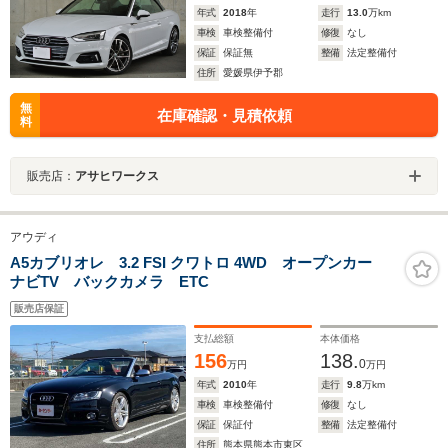
年式
2018
年
走行
13.0
万km
車検
車検整備付
修復
なし
保証
保証無
整備
法定整備付
住所
愛媛県伊予郡
無
在庫確認・見積依頼
料
販売店：
アサヒワークス
アウディ
A5カブリオレ 3.2 FSI クワトロ 4WD オープンカー
ナビTV バックカメラ ETC
販売店保証
支払総額
本体価格
156
138.
0
万円
万円
年式
2010
年
走行
9.8
万km
車検
車検整備付
修復
なし
保証
保証付
整備
法定整備付
住所
熊本県熊本市東区