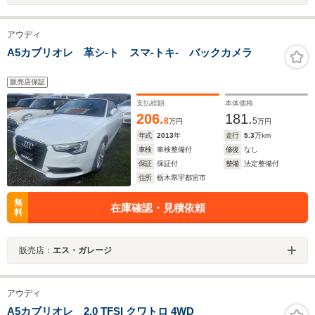
アウディ
A5カブリオレ 革シ-ト スマ-トキ- バックカメラ
販売店保証
支払総額
本体価格
206.
181.
8
5
万円
万円
年式
2013
年
走行
5.3
万km
車検
車検整備付
修復
なし
保証
保証付
整備
法定整備付
住所
栃木県宇都宮市
無
在庫確認・見積依頼
料
販売店：
エス・ガレージ
アウディ
A5カブリオレ 2.0 TFSI クワトロ 4WD