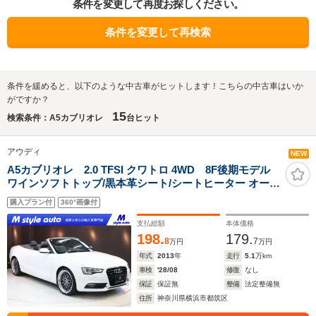
条件を変更して再度お探しください。
条件を変更して再検索
条件を緩めると、以下のような中古車がヒットします！こちらの中古車はいか
がですか？
15
検索条件：A5カブリオレ
台ヒット
アウディ
NEW
A5カブリオレ 2.0 TFSI クワトロ 4WD 8F後期モデル
ワインソフトトップ/黒本革シート/シートヒーター オート
クルーズコントロール/パドルシフト HIDキセノン ナビ/フ
購入プラン付
360°画像付
ルTV/DVDビデオ/音楽Bluetooth/音楽サーバー/ETC 20イ
ンチアルミホイール 電動オープン
支払総額
本体価格
198.
179.
8
7
万円
万円
年式
2013
年
走行
5.1
万km
車検
'28/08
修復
なし
保証
保証無
整備
法定整備無
住所
神奈川県横浜市都筑区