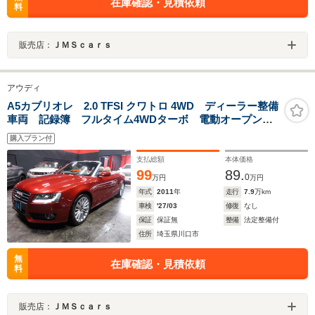
在庫確認・見積依頼
料
販売店：
ＪＭＳｃａｒｓ
アウディ
A5カブリオレ 2.0 TFSI クワトロ 4WD ディーラー整備
車両 記録簿 フルタイム4WDターボ 電動オープン
革シート 18インチ 純正ナビ 地デジフルセグテレ
購入プラン付
ビ CD録音 DVD再生 ブルートゥース ETC クルー
ズコントロール ウオーターポンプ交換歴
支払総額
本体価格
99
89.
0
万円
万円
年式
2011
年
走行
7.9
万km
車検
'27/03
修復
なし
保証
保証無
整備
法定整備付
住所
埼玉県川口市
無
在庫確認・見積依頼
料
販売店：
ＪＭＳｃａｒｓ