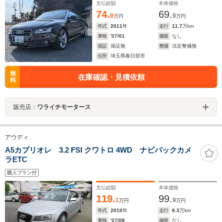
支払総額
本体価格
ー/パドルシフト
74.
69.
9
9
万円
万円
年式
2011
年
走行
11.7
万km
車検
'27/01
修復
なし
保証
保証無
整備
法定整備無
住所
埼玉県春日部市
無
在庫確認・見積依頼
料
販売店：
ワライチモータース
アウディ
A5カブリオレ 3.2 FSI クワトロ 4WD ナビバックカメ
ラETC
購入プラン付
支払総額
本体価格
119.
99.
1
9
万円
万円
年式
2010
年
走行
8.3
万km
車検
'27/08
修復
なし