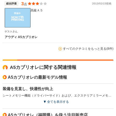
3
総合評価
2013/02/15投稿
点
高級Ａ５
ゲストさん
アウディ A5カブリオレ
すべてのクチコミをもっと見る(8件)
A5カブリオレに関する関連情報
A5カブリオレの最新モデル情報
装備を見直し、快適性が向上
シートメモリー機能（ドライバーサイド）および、エクステリアミラーメモリーが標準装備された。また、冬場のオープン走行時の快適性に貢献する、エアスカーフ（ネックヒーター）も標準装備となっている。（2018.11）
全てを表示する
A5カブリオレ（福岡県）を扱う注目販売店