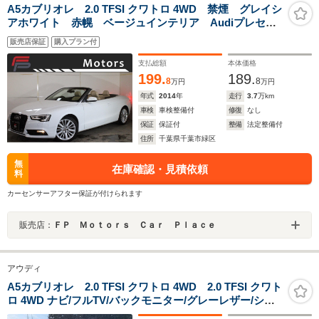
A5カブリオレ 2.0 TFSI クワトロ 4WD 禁煙 グレイシ
アホワイト 赤幌 ベージュインテリア Audiプレセン
ス 衝突軽減 ACC サイドA レーンA MMIナビ地デ
販売店保証
購入プラン付
ジBカメラ Bluetooth 純正19AW ミシュランタイ
ヤ 整備記録簿
支払総額
本体価格
199.
189.
8
8
万円
万円
年式
2014
年
走行
3.7
万km
車検
車検整備付
修復
なし
保証
保証付
整備
法定整備付
住所
千葉県千葉市緑区
無
在庫確認・見積依頼
料
カーセンサーアフター保証が付けられます
販売店：
ＦＰ Ｍｏｔｏｒｓ Ｃａｒ Ｐｌａｃｅ
アウディ
A5カブリオレ 2.0 TFSI クワトロ 4WD 2.0 TFSI クワト
ロ 4WD ナビ/フルTV/バックモニター/グレーレザー/シー
トヒーター/フル電動オープン/パワーシート/スマートキ