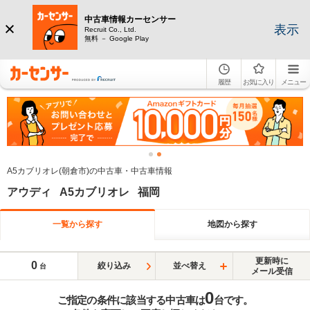
中古車情報カーセンサー
表示
Recruit Co., Ltd.
無料 － Google Play
履歴
お気に入り
メニュー
A5カブリオレ(朝倉市)の中古車・中古車情報
アウディ A5カブリオレ 福岡
一覧から探す
地図から探す
更新時に
0
絞り込み
並べ替え
台
メール受信
0
ご指定の条件に該当する中古車は
台です。