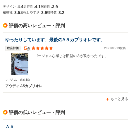
4.4
4.1
3.9
デザイン :
走行性 :
居住性 :
3.5
3.9
3.2
積載性 :
運転しやすさ :
維持費 :
排気量
2994cc
2393cc
4163cc
評価の高いレビュー・評判
駆動方式
4WD
FF
4WD
ゆったりしています、最後のA５カブリオレです、
5
総合評価
2021/03/13投稿
点
ゴージャスな感じは旧型の方が良かったです、
ノリさん
（東京都）
アウディ A5カブリオレ
もっと見る
評価の低いレビュー・評判
Ａ５