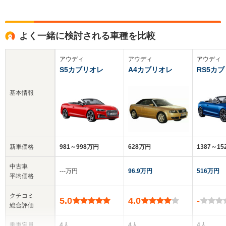
よく一緒に検討される車種を比較
アウディ
アウディ
アウディ
S5カブリオレ
A4カブリオレ
RS5カ
基本情報
新車価格
981～998万円
628万円
1387～1
中古車
‐‐‐万円
96.9万円
516万円
平均価格
クチコミ
5.0
4.0
-
総合評価
乗車定員
4人
4人
4人