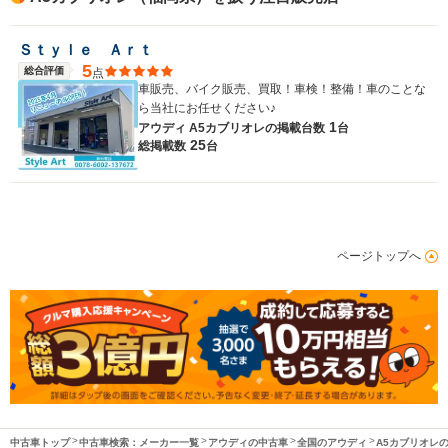
Ｓｔｙｌｅ Ａｒｔ
5
総合評価
点
車販売、バイク販売、買取！車検！整備！車のことな
ら当社にお任せください♪
1
アウディ A5カブリオレの
掲載台数
台
25
総掲載数
台
ページトップへ
中古車トップ
中古車検索：メーカー一覧
アウディの中古車
全国のアウディ
A5カブリオレ