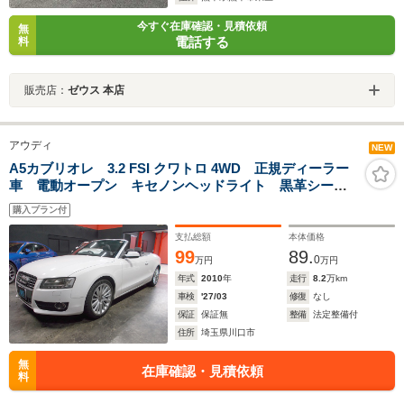
今すぐ在庫確認・見積依頼
無
電話する
料
販売店：
ゼウス 本店
アウディ
NEW
A5カブリオレ 3.2 FSI クワトロ 4WD 正規ディーラー
車 電動オープン キセノンヘッドライト 黒革シー
ト 純正18インチ 純正HDDナビ 地デジフルセグテレ
購入プラン付
ビバックカメラ CD録音 DVD再生 ブルートゥース
ETC クルーズコントロール
支払総額
本体価格
99
89.
0
万円
万円
年式
2010
年
走行
8.2
万km
車検
'27/03
修復
なし
保証
保証無
整備
法定整備付
住所
埼玉県川口市
無
在庫確認・見積依頼
料