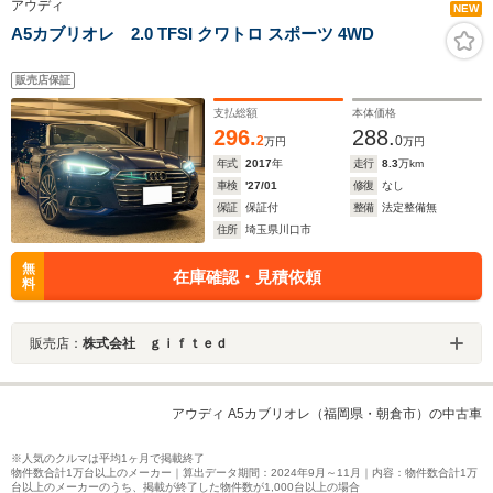
アウディ
NEW
A5カブリオレ 2.0 TFSI クワトロ スポーツ 4WD
販売店保証
支払総額
本体価格
296.
288.
2
0
万円
万円
年式
2017
年
走行
8.3
万km
車検
'27/01
修復
なし
保証
保証付
整備
法定整備無
住所
埼玉県川口市
無
在庫確認・見積依頼
料
販売店：
株式会社 ｇｉｆｔｅｄ
アウディ A5カブリオレ（福岡県・朝倉市）の中古車
※人気のクルマは平均1ヶ月で掲載終了
物件数合計1万台以上のメーカー｜算出データ期間：2024年9月～11月｜内容：物件数合計1万
台以上のメーカーのうち、掲載が終了した物件数が1,000台以上の場合