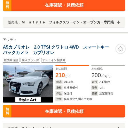
無
在庫確認・見積依頼
料
販売店：
Ｍ ｓｔｙｌｅ フォルクスワーゲン・オープンカー専門店
アウディ
A5カブリオレ 2.0 TFSI クワトロ 4WD スマートキー
バックカメラ カブリオレ
販売店保証
購入プラン付
オンライン相談可
支払総額
本体価格
210
200.
0
万円
万円
年式
2016
年
走行
7.4
万km
車検
車検整備付
修復
なし
保証
保証付
整備
法定整備付
住所
福岡県北九州市門司区
無
在庫確認・見積依頼
料