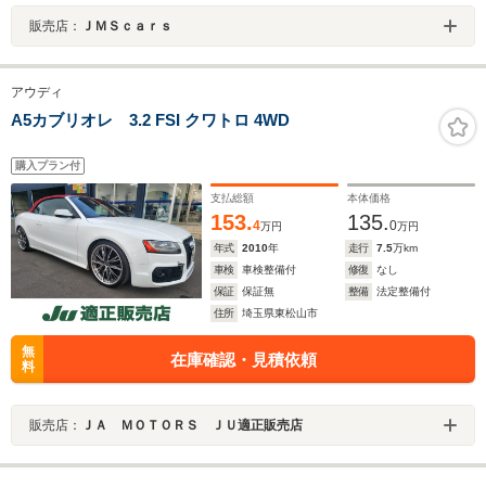
販売店：
ＪＭＳｃａｒｓ
アウディ
A5カブリオレ 3.2 FSI クワトロ 4WD
購入プラン付
支払総額
本体価格
153.
135.
4
0
万円
万円
年式
2010
年
走行
7.5
万km
車検
車検整備付
修復
なし
保証
保証無
整備
法定整備付
住所
埼玉県東松山市
無
在庫確認・見積依頼
料
販売店：
ＪＡ ＭＯＴＯＲＳ ＪＵ適正販売店