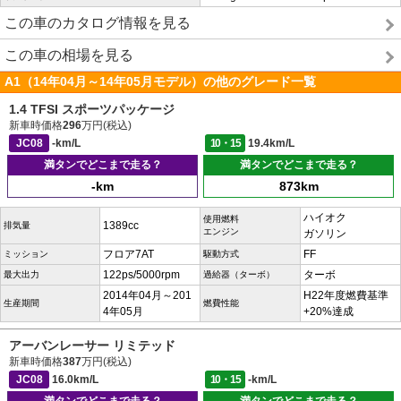
この車のカタログ情報を見る
この車の相場を見る
A1（14年04月～14年05月モデル）の他のグレード一覧
1.4 TFSI スポーツパッケージ
新車時価格
296
万円(税込)
JC08
-km/L
10・15
19.4km/L
満タンでどこまで走る？
満タンでどこまで走る？
-km
873km
ハイオク
使用燃料
1389cc
排気量
エンジン
ガソリン
フロア7AT
FF
ミッション
駆動方式
122ps/5000rpm
ターボ
最大出力
過給器（ターボ）
2014年04月～201
H22年度燃費基準
生産期間
燃費性能
4年05月
+20%達成
アーバンレーサー リミテッド
新車時価格
387
万円(税込)
JC08
16.0km/L
10・15
-km/L