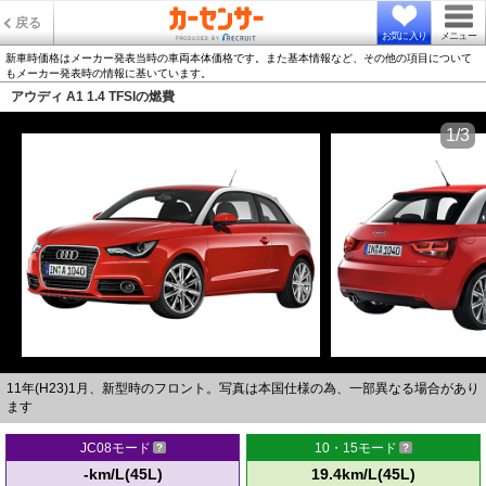
戻る
お気に入り
メニュー
新車時価格はメーカー発表当時の車両本体価格です。また基本情報など、その他の項目について
もメーカー発表時の情報に基いています。
アウディ A1 1.4 TFSIの燃費
1/3
11年(H23)1月、新型時のフロント。写真は本国仕様の為、一部異なる場合があり
ます
JC08モード
10・15モード
-km/L(45L)
19.4km/L(45L)