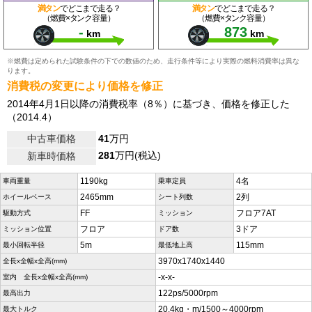
満タン
でどこまで走る？
満タン
でどこまで走る？
（燃費×タンク容量）
（燃費×タンク容量）
-
873
km
km
※燃費は定められた試験条件の下での数値のため、走行条件等により実際の燃料消費率は異な
ります。
消費税の変更により価格を修正
2014年4月1日以降の消費税率（8％）に基づき、価格を修正した
（2014.4）
中古車価格
41
万円
281
万円(税込)
新車時価格
1190kg
4名
車両重量
乗車定員
2465mm
2列
ホイールベース
シート列数
FF
フロア7AT
駆動方式
ミッション
フロア
3ドア
ミッション位置
ドア数
5m
115mm
最小回転半径
最低地上高
3970x1740x1440
全長x全幅x全高(mm)
-x-x-
室内 全長x全幅x全高(mm)
122ps/5000rpm
最高出力
20.4kg・m/1500～4000rpm
最大トルク