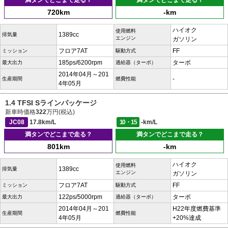
満タンでどこまで走る？
満タンでどこまで走る？
720km
-km
ハイオク
使用燃料
1389cc
排気量
エンジン
ガソリン
フロア7AT
FF
ミッション
駆動方式
185ps/6200rpm
ターボ
最大出力
過給器（ターボ）
2014年04月～201
-
生産期間
燃費性能
4年05月
1.4 TFSI Sラインパッケージ
新車時価格
322
万円(税込)
JC08
17.8km/L
10・15
-km/L
満タンでどこまで走る？
満タンでどこまで走る？
801km
-km
ハイオク
使用燃料
1389cc
排気量
エンジン
ガソリン
フロア7AT
FF
ミッション
駆動方式
122ps/5000rpm
ターボ
最大出力
過給器（ターボ）
2014年04月～201
H22年度燃費基準
生産期間
燃費性能
4年05月
+20%達成