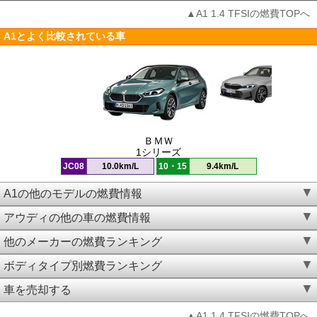
▲A1 1.4 TFSIの燃費TOPへ
A1とよく比較されている車
ＢＭＷ
1シリーズ
JC08
10.0km/L
10・15
9.4km/L
A1の他のモデルの燃費情報
アウディの他の車の燃費情報
他のメーカーの燃費ランキング
ボディタイプ別燃費ランキング
車を売却する
▲A1 1.4 TFSIの燃費TOPへ