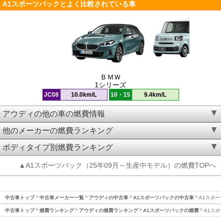
A1スポーツバックとよく比較されている車
ＢＭＷ
1シリーズ
JC08
10.0km/L
10・15
9.4km/L
アウディの他の車の燃費情報
他のメーカーの燃費ランキング
ボディタイプ別燃費ランキング
▲A1スポーツバック（25年09月～生産中モデル）の燃費TOPへ
中古車トップ
中古車メーカー一覧
アウディの中古車
A1スポーツバックの中古車
A1スポー
中古車トップ
燃費ランキング
アウディの燃費ランキング
A1スポーツバックの燃費
A1スポ