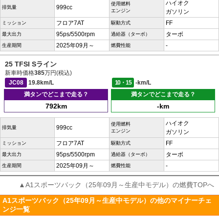
ハイオク
使用燃料
999cc
排気量
エンジン
ガソリン
フロア7AT
FF
ミッション
駆動方式
95ps/5500rpm
ターボ
最大出力
過給器（ターボ）
2025年09月～
-
生産期間
燃費性能
25 TFSI Sライン
新車時価格
385
万円(税込)
JC08
19.8km/L
10・15
-km/L
満タンでどこまで走る？
満タンでどこまで走る？
792km
-km
ハイオク
使用燃料
999cc
排気量
エンジン
ガソリン
フロア7AT
FF
ミッション
駆動方式
95ps/5500rpm
ターボ
最大出力
過給器（ターボ）
2025年09月～
-
生産期間
燃費性能
▲A1スポーツバック（25年09月～生産中モデル）の燃費TOPへ
A1スポーツバック（25年09月～生産中モデル）の他のマイナーチェ
ンジ一覧