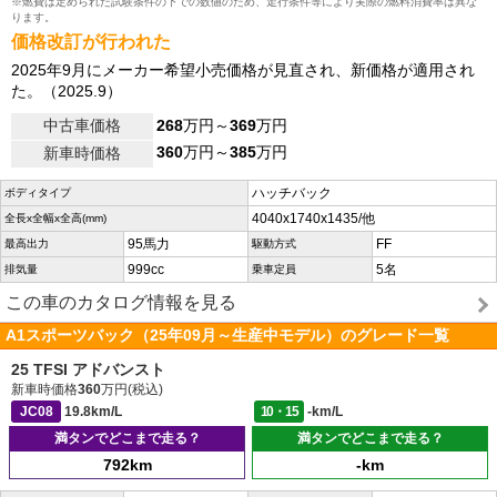
※燃費は定められた試験条件の下での数値のため、走行条件等により実際の燃料消費率は異な
ります。
価格改訂が行われた
2025年9月にメーカー希望小売価格が見直され、新価格が適用され
た。（2025.9）
中古車価格
268
万円～
369
万円
360
万円～
385
万円
新車時価格
ハッチバック
ボディタイプ
4040x1740x1435/他
全長x全幅x全高(mm)
95馬力
FF
最高出力
駆動方式
999cc
5名
排気量
乗車定員
この車のカタログ情報を見る
A1スポーツバック（25年09月～生産中モデル）のグレード一覧
25 TFSI アドバンスト
新車時価格
360
万円(税込)
JC08
19.8km/L
10・15
-km/L
満タンでどこまで走る？
満タンでどこまで走る？
792km
-km