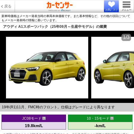
戻る
お気に入り
メニュー
新車時価格はメーカー発表当時の車両本体価格です。また基本情報など、その他の項目について
もメーカー発表時の情報に基いています。
アウディ A1スポーツバック（25年09月～生産中モデル）の燃費
1/3
19年(R1)11月、FMC時のフロント。仕様はグレードにより異なります
JC08モード
10・15モード
19.8km/L
-km/L