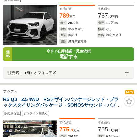
支払総額
本体価格
789
767.
0
万円
万円
年式
2020
年
走行
1.0
万km
車検
車検整備付
修復
なし
保証
保証付
整備
法定整備付
住所
滋賀県愛知郡
今すぐ在庫確認・見積依頼
無
電話する
料
販売店：
（有）オフィスアズ
アウディ
NEW
RS Q3 2.5 4WD RSデザインパッケージレッド・ブラ
ックスタイリングパッケージ・SONOSサウンド・パノラ
マサンルーフ・純正21インチアルミ・RSダンピングコン
販売店保証
オンライン相談可
トロール・RSスポーツエキゾースト
支払総額
本体価格
775.
765.
9
0
万円
万円
年式
2025
年
走行
0.5
万km