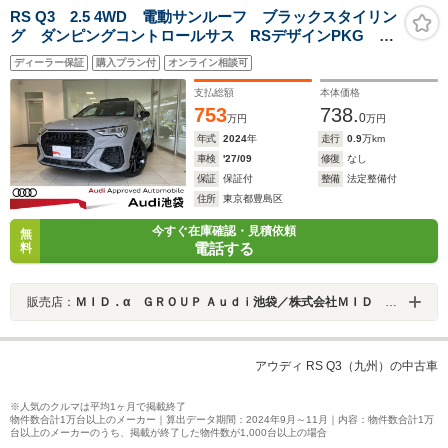
RS Q3 2.5 4WD 電動サンルーフ ブラックスタイリン
グ ダンピングコントロールサス RSデザインPKG ハ
ニカムステッチナッパレザースポーツシート 21インチ
ディーラー保証
購入プラン付
オンライン相談可
ホイール SONOSサウンド レッドキャリパー
支払総額
本体価格
753
738.
0
万円
万円
年式
2024
年
走行
0.9
万km
車検
'27/09
修復
なし
保証
保証付
整備
法定整備付
住所
東京都豊島区
今すぐ在庫確認・見積依頼
無
電話する
料
販売店：
ＭＩＤ．α ＧＲＯＵＰ Ａｕｄｉ池袋／株式会社ＭＩＤ ＡＬＦＡ
アウディ RS Q3（九州）の中古車
※人気のクルマは平均1ヶ月で掲載終了
物件数合計1万台以上のメーカー｜算出データ期間：2024年9月～11月｜内容：物件数合計1万
台以上のメーカーのうち、掲載が終了した物件数が1,000台以上の場合