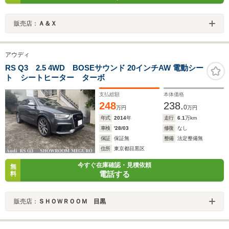
販売店：
Ａ＆Ｘ
アウディ
RS Q3 2.5 4WD BOSEサウンド 20インチAW 電動シー
ト シートヒーター ターボ
支払総額
本体価格
248
238.
0
万円
万円
年式
2014
年
走行
6.1
万km
車検
'28/03
修復
なし
保証
保証無
整備
法定整備無
住所
東京都目黒区
今すぐ在庫確認・見積依頼
無
電話する
料
販売店：
ＳＨＯＷＲＯＯＭ 目黒