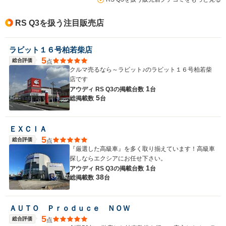
RS Q3を扱う注目販売店
ラビット１６号柏若柴店
5
総合評価
点
クルマ売るなら～ラビット♪のラビット１６号柏若柴
店です
1
アウディ RS Q3の
掲載台数
台
5
総掲載数
台
ＥＸＣＩＡ
5
総合評価
点
『厳選した高級車』を多く取り揃えています！高級車
探しならエクシアにお任せ下さい。
1
アウディ RS Q3の
掲載台数
台
38
総掲載数
台
ＡＵＴＯ Ｐｒｏｄｕｃｅ ＮＯＷ
5
総合評価
点