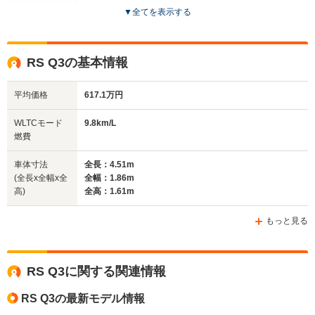
▼
全てを表示する
ドア数
5ドア
5ドア
5ドア
全高
全高
全
RS Q3の基本情報
1.56m
1.66m
1.
平均価格
617.1万円
全幅
全幅
全
WLTCモード
9.8km/L
サイズ
1.86m
1.9m
1
燃費
全長
全長
(全長x全幅x全高)
4.51m
4.72m
4.
車体寸法
全長：4.51m
(全長x全幅x全
全幅：1.86m
高)
全高：1.61m
ホイールベース
ホイールベース
ホイー
-m
-m
もっと見る
12.1～12.7km/L
12.1～12.
└市街地:9.4～
└市街地:9
9.8km/L
RS Q3に関する関連情報
10.2km/L
10.2km/L
WLTCモード
└市街地:7.2km/L
└郊外:12.7～
└郊外:12.
燃費
└郊外:9.9km/L
RS Q3の最新モデル情報
13.1km/L
13.1km/L
└高速道路:11.4km/L
└高速道路:13.3～
└高速道路: