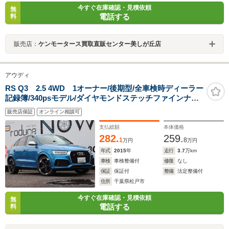
今すぐ在庫確認・見積依頼
無
電話する
料
販売店：
ケンモータース買取直販センター美しが丘店
アウディ
RS Q3 2.5 4WD 1オーナー/後期型/全車検時ディーラー
記録簿/340psモデル/ダイヤモンドステッチファインナッ
パレザー/純正20インチAW/バックカメラ/BOSEサラウン
販売店保証
オンライン相談可
ド/シートヒーター
支払総額
本体価格
282.
259.
1
8
万円
万円
年式
2015
年
走行
3.7
万km
車検
車検整備付
修復
なし
保証
保証付
整備
法定整備付
住所
千葉県松戸市
今すぐ在庫確認・見積依頼
無
電話する
料