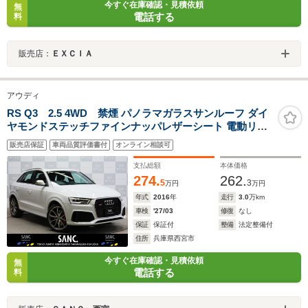
今すぐ在庫確認・見積依頼
無
電話する
料
販売店：
ＥＸＣＩＡ
アウディ
RS Q3 2.5 4WD 禁煙 パノラマガラスサンルーフ ダイ
ヤモンドステッチファインナッパレザーシート 電動リア
ゲート 直列5気筒2.5リッターターボ RS専用エクステリア
販売店保証
車両品質評価書付
オンライン相談可
ベルハウジング別体式ウェーブ&ドリルドFブレーキロー
ター 20AW
支払総額
本体価格
274.
262.
5
3
万円
万円
年式
2016
年
走行
3.0
万km
車検
'27/03
修復
なし
保証
保証付
整備
法定整備付
住所
兵庫県西宮市
今すぐ在庫確認・見積依頼
無
電話する
料