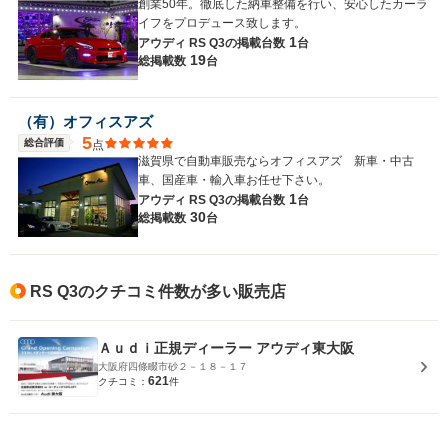
創業50年。徹底した納車整備を行い、安心したカーラ
イフをプロデュース致します。
1
アウディ RS Q3の
掲載台数
台
19
総掲載数
台
（有）オフィスアズ
5
総合評価
点
滋賀県で自動車販売ならオフィスアズ 新車・中古
車、国産車・輸入車お任せ下さい。
1
アウディ RS Q3の
掲載台数
台
30
総掲載数
台
RS Q3のクチコミ件数が多い販売店
Ａｕｄｉ正規ディーラー アウディ東大阪
大阪府四條畷市砂２－１８－１７
621
クチコミ：
件