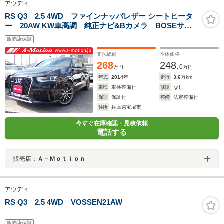
アウディ
RS Q3 2.5 4WD ファインナッパレザー シートヒータ
ー 20AW KW車高調 純正ナビ&Bカメラ BOSEサウ
ンド アシスタンスPKG
販売店保証
支払総額
本体価格
268
248.
0
万円
万円
年式
2014
年
走行
3.6
万km
車検
車検整備付
修復
なし
保証
保証付
整備
法定整備付
住所
兵庫県宝塚市
今すぐ在庫確認・見積依頼
電話する
販売店：
Ａ－Ｍｏｔｉｏｎ
アウディ
RS Q3 2.5 4WD VOSSEN21AW
販売店保証