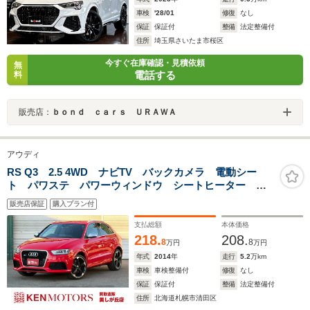
車検
'28/01
修復
なし
保証
保証付
整備
法定整備付
住所
埼玉県さいたま市桜区
今すぐ在庫確認・見積依頼
無
電話する
料
販売店：
ｂｏｎｄ ｃａｒｓ ＵＲＡＷＡ
アウディ
RS Q3 2.5 4WD ナビTV バックカメラ 電動シー
ト パワステ パワーウィンドウ シートヒーター エ
アコン ETC キーレスエントリー アルミホイール
販売店保証
購入プラン付
横滑り防止装置
支払総額
本体価格
218.
208.
8
8
万円
万円
年式
2014
年
走行
5.2
万km
車検
車検整備付
修復
なし
保証
保証付
整備
法定整備付
住所
北海道札幌市清田区