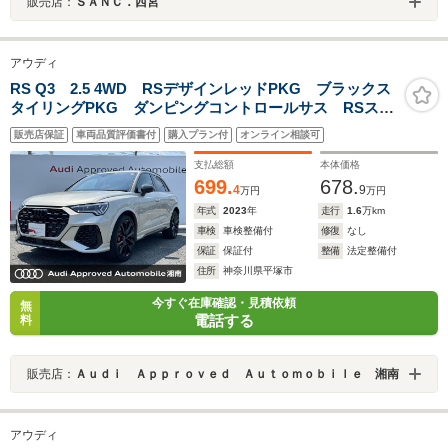
販売店：
ＳＡＮＣ．西宮
アウディ
RS Q3 2.5 4WD RSデザインレッドPKG ブラックス
タイリングPKG ダンピングコントロールサス RSスポ
ーツエキゾースト OP21インチAW SONOS エクステ
販売店保証
車両品質評価書付
購入プラン付
オンライン相談可
リアカーボン レッドキャリパー 1オーナー
支払総額
本体価格
699.
678.
4
9
万円
万円
年式
2023
年
走行
1.6
万km
車検
車検整備付
修復
なし
保証
保証付
整備
法定整備付
住所
神奈川県平塚市
今すぐ在庫確認・見積依頼
無
電話する
料
販売店：
Ａｕｄｉ Ａｐｐｒｏｖｅｄ Ａｕｔｏｍｏｂｉｌｅ 湘南
アウディ