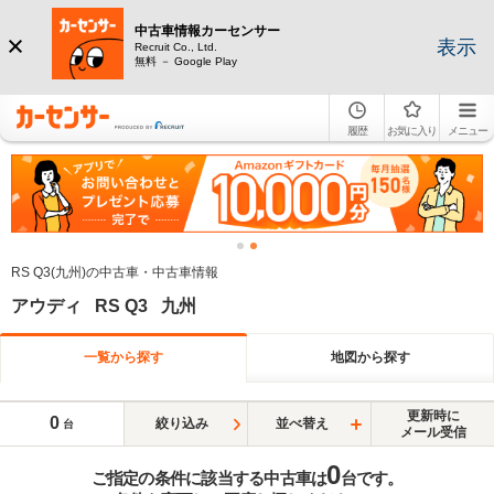
中古車情報カーセンサー
表示
Recruit Co., Ltd.
無料 － Google Play
履歴
お気に入り
メニュー
RS Q3(九州)の中古車・中古車情報
アウディ RS Q3 九州
一覧から探す
地図から探す
更新時に
0
絞り込み
並べ替え
台
メール受信
0
ご指定の条件に該当する中古車は
台です。