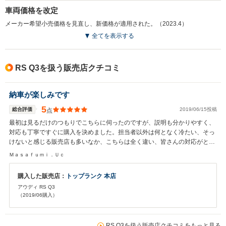
13.9km/L
13.9km/L
車両価格を改定
メーカー希望小売価格を見直し、新価格が適用された。（2023.4）
排気量
2480cc
2994cc
2994cc
全てを表示する
駆動方式
4WD
4WD
4WD
RS Q3を扱う販売店クチコミ
納車が楽しみです
5
総合評価
2019/06/15投稿
点
最初は見るだけのつもりでこちらに伺ったのですが、説明も分かりやすく、
対応も丁寧ですぐに購入を決めました。担当者以外は何となく冷たい、そっ
けないと感じる販売店も多いなか、こちらは全く違い、皆さんの対応がとて
も良かったです。長くお付き合いしていきたいと思いました。担当さん、こ
Ｍａｓａｆｕｍｉ．Ｕｃ
ちらの要望にも早く対応してくださり全てをスムーズに進めていただきまし
た。納車まであと数日、楽しみにしております
購入した販売店：
トップランク 本店
アウディ RS Q3
（2019/06購入）
RS Q3を扱う販売店クチコミをもっと見る