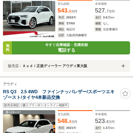
認定中古車
支払総額
本体価格
543.
527.
6
7
万円
万円
年式
2022
年
走行
3.6
万km
車検
'27/03
修復
なし
保証
保証付
整備
法定整備付
住所
大阪府四條畷市
今すぐ在庫確認・見積依頼
無
電話する
料
販売店：
Ａｕｄｉ正規ディーラー アウディ東大阪
アウディ
RS Q3 2.5 4WD ファインナッパレザー/スポーツエキ
ゾースト/タイヤ4本新品交換
販売店保証
購入プラン付
オンライン相談可
支払総額
本体価格
548.
523.
9
6
万円
万円
年式
2021
年
走行
1.3
万km