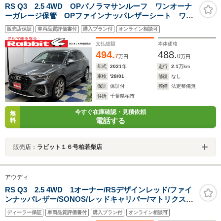
RS Q3 2.5 4WD OPパノラマサンルーフ ワンオーナ
ーガレージ保管 OPファインナッパレザーシート ワン
オーナー 禁煙車 全方位カメラ 純正AW20インチ レ
販売店保証
車両品質評価書付
購入プラン付
オンライン相談可
ッドキャリパー シートヒーター
支払総額
本体価格
494.
488.
7
0
万円
万円
年式
2021
年
走行
2.1
万km
車検
'28/01
修復
なし
保証
保証付
整備
法定整備無
住所
千葉県柏市
今すぐ在庫確認・見積依頼
無
電話する
料
販売店：
ラビット１６号柏若柴店
アウディ
RS Q3 2.5 4WD 1オーナー/RSデザインレッド/ファイ
ンナッパレザー/SONOS/レッドキャリパー/マトリクス
LEDヘッドライト/プライバシーガラス/サイドアシスト/レ
ディーラー保証
車両品質評価書付
購入プラン付
オンライン相談可
ーンアシスト/ACC/360度カメラ/スマホインターフェース/