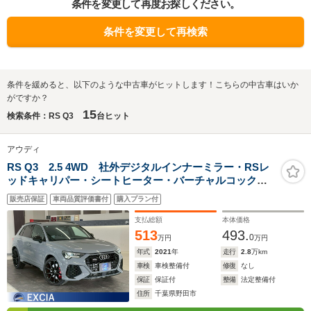
条件を変更して再度お探しください。
条件を変更して再検索
条件を緩めると、以下のような中古車がヒットします！こちらの中古車はいか
がですか？
15
検索条件：RS Q3
台ヒット
アウディ
RS Q3 2.5 4WD 社外デジタルインナーミラー・RSレ
ッドキャリパー・シートヒーター・バーチャルコックピ
ット・マトリックスLEDヘッドライト
販売店保証
車両品質評価書付
購入プラン付
支払総額
本体価格
513
493.
0
万円
万円
年式
2021
年
走行
2.8
万km
車検
車検整備付
修復
なし
保証
保証付
整備
法定整備付
住所
千葉県野田市