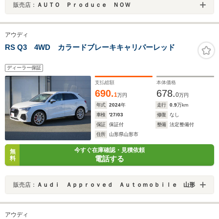
販売店：
ＡＵＴＯ Ｐｒｏｄｕｃｅ ＮＯＷ
アウディ
RS Q3 4WD カラードブレーキキャリパーレッド
ディーラー保証
支払総額
本体価格
690.
678.
1
0
万円
万円
年式
2024
年
走行
0.9
万km
車検
'27/03
修復
なし
保証
保証付
整備
法定整備付
住所
山形県山形市
今すぐ在庫確認・見積依頼
無
電話する
料
販売店：
Ａｕｄｉ Ａｐｐｒｏｖｅｄ Ａｕｔｏｍｏｂｉｌｅ 山形
アウディ