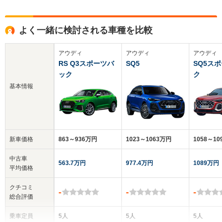
よく一緒に検討される車種を比較
アウディ
アウディ
アウディ
RS Q3スポーツバ
SQ5
SQ5ス
ック
ク
基本情報
新車価格
863～936万円
1023～1063万円
1058～1
中古車
563.7万円
977.4万円
1089万円
平均価格
クチコミ
-
-
-
総合評価
乗車定員
5人
5人
5人