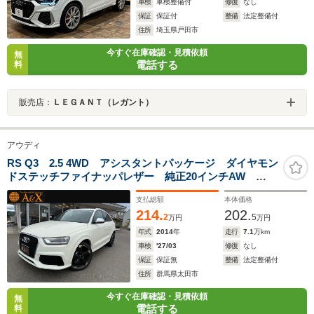
車検
車検整備付
修復
なし
保証
保証付
整備
法定整備付
住所
埼玉県戸田市
今すぐ在庫確認・見積依頼
無
電話する
料
販売店：
ＬＥＧＡＮＴ（レガント）
アウディ
RS Q3 2.5 4WD アシスタントパッケージ ダイヤモン
ドステッチファイナッパレザー 純正20インチAW
BOSEサラウンドサンドシステム
支払総額
本体価格
214.
202.
2
5
万円
万円
年式
2014
年
走行
7.1
万km
車検
'27/03
修復
なし
保証
保証無
整備
法定整備付
住所
群馬県太田市
今すぐ在庫確認・見積依頼
無
電話する
料