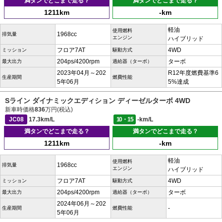
満タンでどこまで走る？
満タンでどこまで走る？
1211km
-km
軽油
使用燃料
1968cc
排気量
エンジン
ハイブリッド
フロア7AT
4WD
ミッション
駆動方式
204ps/4200rpm
ターボ
最大出力
過給器（ターボ）
2023年04月～202
R12年度燃費基準6
生産期間
燃費性能
5年06月
5%達成
Sライン ダイナミックエディション ディーゼルターボ 4WD
新車時価格
836
万円(税込)
JC08
17.3km/L
10・15
-km/L
満タンでどこまで走る？
満タンでどこまで走る？
1211km
-km
軽油
使用燃料
1968cc
排気量
エンジン
ハイブリッド
フロア7AT
4WD
ミッション
駆動方式
204ps/4200rpm
ターボ
最大出力
過給器（ターボ）
2024年06月～202
-
生産期間
燃費性能
5年06月