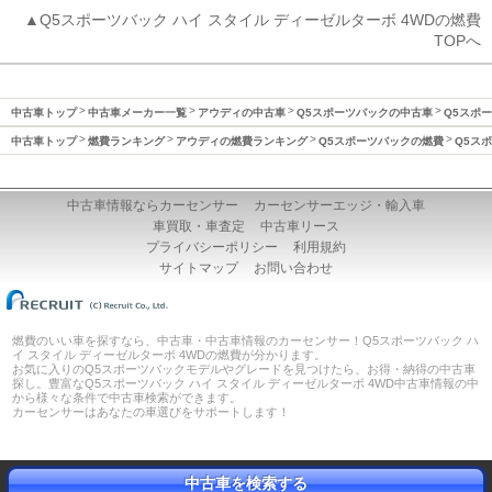
▲Q5スポーツバック ハイ スタイル ディーゼルターボ 4WDの燃費
TOPへ
中古車トップ
中古車メーカー一覧
アウディの中古車
Q5スポーツバックの中古車
Q5スポー
中古車トップ
燃費ランキング
アウディの燃費ランキング
Q5スポーツバックの燃費
Q5スポ
中古車情報ならカーセンサー
カーセンサーエッジ・輸入車
車買取・車査定
中古車リース
プライバシーポリシー
利用規約
サイトマップ
お問い合わせ
燃費のいい車を探すなら、中古車・中古車情報のカーセンサー！Q5スポーツバック ハ
イ スタイル ディーゼルターボ 4WDの燃費が分かります。
お気に入りのQ5スポーツバックモデルやグレードを見つけたら、お得・納得の中古車
探し。豊富なQ5スポーツバック ハイ スタイル ディーゼルターボ 4WD中古車情報の中
から様々な条件で中古車検索ができます。
カーセンサーはあなたの車選びをサポートします！
中古車を検索する