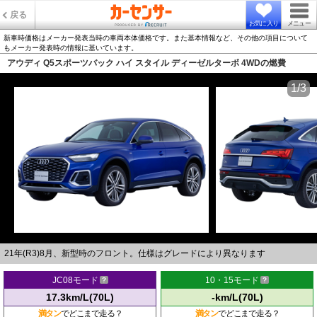
戻る
お気に入り
メニュー
新車時価格はメーカー発表当時の車両本体価格です。また基本情報など、その他の項目について
もメーカー発表時の情報に基いています。
アウディ Q5スポーツバック ハイ スタイル ディーゼルターボ 4WDの燃費
1/3
21年(R3)8月、新型時のフロント。仕様はグレードにより異なります
JC08モード
10・15モード
17.3km/L(70L)
-km/L(70L)
満タン
でどこまで走る？
満タン
でどこまで走る？