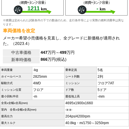
（燃費×タンク容量）
（燃費×タンク容量）
1211
-
km
km
※燃費は定められた試験条件の下での数値のため、走行条件等により実際の燃料消費率は異な
ります。
車両価格を改定
メーカー希望小売価格を見直し、全グレードに新価格が適用され
た。（2023.4）
中古車価格
447
万円～
499
万円
866
万円(税込)
新車時価格
-kg
5名
車両重量
乗車定員
2825mm
2列
ホイールベース
シート列数
4WD
フロア7AT
駆動方式
ミッション
フロア
5ドア
ミッション位置
ドア数
-m
-mm
最小回転半径
最低地上高
4695x1900x1660
全長x全幅x全高(mm)
-x-x-
室内 全長x全幅x全高(mm)
204ps/4200rpm
最高出力
40.8kg・m/1750～3250rpm
最大トルク