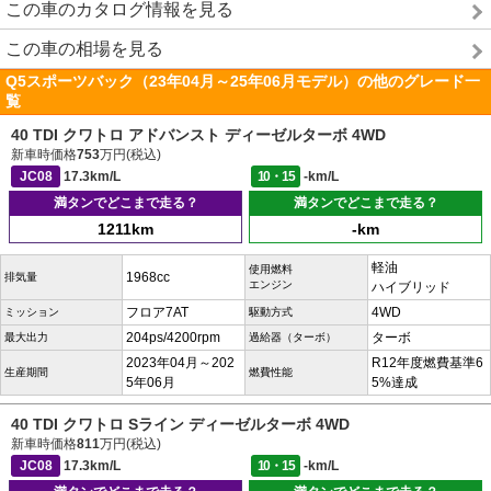
この車のカタログ情報を見る
この車の相場を見る
Q5スポーツバック（23年04月～25年06月モデル）の他のグレード一
覧
40 TDI クワトロ アドバンスト ディーゼルターボ 4WD
新車時価格
753
万円(税込)
JC08
17.3km/L
10・15
-km/L
満タンでどこまで走る？
満タンでどこまで走る？
1211km
-km
軽油
使用燃料
1968cc
排気量
エンジン
ハイブリッド
フロア7AT
4WD
ミッション
駆動方式
204ps/4200rpm
ターボ
最大出力
過給器（ターボ）
2023年04月～202
R12年度燃費基準6
生産期間
燃費性能
5年06月
5%達成
40 TDI クワトロ Sライン ディーゼルターボ 4WD
新車時価格
811
万円(税込)
JC08
17.3km/L
10・15
-km/L