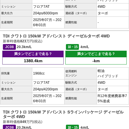
ハイブリッド
フロア7AT
4WD
ミッション
駆動方式
204ps/6000rpm
ターボ
最大出力
過給器（ターボ）
2025年07月～202
-
生産期間
燃費性能
6年03月
TDI クワトロ 150kW アドバンスト ディーゼルターボ 4WD
新車時価格
823
万円(税込)
JC08
20.3km/L
10・15
-km/L
満タンでどこまで走る？
満タンでどこまで走る？
1380.4km
-km
軽油
使用燃料
1968cc
排気量
エンジン
ハイブリッド
フロア7AT
4WD
ミッション
駆動方式
204ps/4200rpm
ターボ
最大出力
過給器（ターボ）
2025年07月～202
R12年度燃費基準7
生産期間
燃費性能
6年03月
5%達成
TDI クワトロ 150kW アドバンスト Sラインパッケージ ディーゼル
ターボ 4WD
新車時価格
849
万円(税込)
JC08
20.3km/L
10・15
-km/L