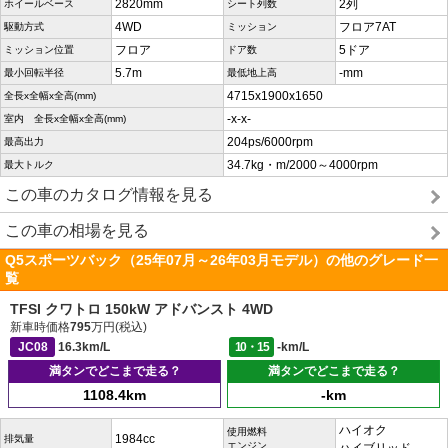
2820mm
2列
ホイールベース
シート列数
4WD
フロア7AT
駆動方式
ミッション
フロア
5ドア
ミッション位置
ドア数
5.7m
-mm
最小回転半径
最低地上高
4715x1900x1650
全長x全幅x全高(mm)
-x-x-
室内 全長x全幅x全高(mm)
204ps/6000rpm
最高出力
34.7kg・m/2000～4000rpm
最大トルク
この車のカタログ情報を見る
この車の相場を見る
Q5スポーツバック（25年07月～26年03月モデル）の他のグレード一
覧
TFSI クワトロ 150kW アドバンスト 4WD
新車時価格
795
万円(税込)
JC08
16.3km/L
10・15
-km/L
満タンでどこまで走る？
満タンでどこまで走る？
1108.4km
-km
ハイオク
使用燃料
1984cc
排気量
エンジン