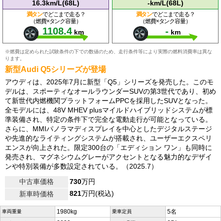
16.3km/L(68L)
-km/L(68L)
満タン
でどこまで走る？
満タン
でどこまで走る？
（燃費×タンク容量）
（燃費×タンク容量）
1108.4
-
km
km
※燃費は定められた試験条件の下での数値のため、走行条件等により実際の燃料消費率は異な
ります。
新型Audi Q5シリーズが登場
アウディは、2025年7月に新型「Q5」シリーズを発売した。このモ
デルは、スポーティなオールラウンダーSUVの第3世代であり、初め
て新世代内燃機関プラットフォームPPCを採用したSUVとなった。
全モデルには、48V MHEV plusマイルドハイブリッドシステムが標
準装備され、特定の条件下で完全な電動走行が可能となっている。
さらに、MMIパノラマディスプレイを中心としたデジタルステージ
や先進的なライティングシステムが搭載され、ユーザーエクスペリ
エンスが向上された。限定300台の「エディション ワン」も同時に
発売され、マグネシウムグレーがアクセントとなる魅力的なデザイ
ンや特別装備が多数設定されている。（2025.7）
中古車価格
730
万円
821
万円(税込)
新車時価格
1980kg
5名
車両重量
乗車定員