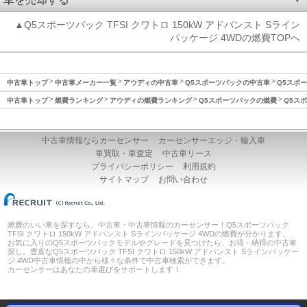
▲Q5スポーツバック TFSI クワトロ 150kW アドバンスト Sライン
パッケージ 4WDの燃費TOPへ
中古車トップ
中古車メーカー一覧
アウディの中古車
Q5スポーツバックの中古車
Q5スポー
中古車トップ
燃費ランキング
アウディの燃費ランキング
Q5スポーツバックの燃費
Q5スポ
中古車情報ならカーセンサー
カーセンサーエッジ・輸入車
車買取・車査定
中古車リース
プライバシーポリシー
利用規約
サイトマップ
お問い合わせ
燃費のいい車を探すなら、中古車・中古車情報のカーセンサー！Q5スポーツバック
TFSI クワトロ 150kW アドバンスト Sラインパッケージ 4WDの燃費が分かります。
お気に入りのQ5スポーツバックモデルやグレードを見つけたら、お得・納得の中古車
探し。豊富なQ5スポーツバック TFSI クワトロ 150kW アドバンスト Sラインパッケー
ジ 4WD中古車情報の中から様々な条件で中古車検索ができます。
カーセンサーはあなたの車選びをサポートします！