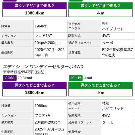
満タンでどこまで走る？
満タンでどこまで走る？
1380.4km
-km
軽油
使用燃料
1968cc
排気量
エンジン
ハイブリッド
フロア7AT
4WD
ミッション
駆動方式
204ps/4200rpm
ターボ
最大出力
過給器（ターボ）
2025年07月～202
R12年度燃費基準7
生産期間
燃費性能
6年03月
5%達成
エディション ワン ディーゼルターボ 4WD
新車時価格
954
万円(税込)
JC08
20.3km/L
10・15
-km/L
満タンでどこまで走る？
満タンでどこまで走る？
1380.4km
-km
軽油
使用燃料
1968cc
排気量
エンジン
ハイブリッド
フロア7AT
4WD
ミッション
駆動方式
204ps/4200rpm
ターボ
最大出力
過給器（ターボ）
2025年07月～202
-
生産期間
燃費性能
6年03月