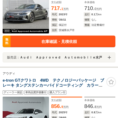
支払総額
本体価格
717.
710.
1
0
万円
万円
年式
2023
年
走行
0.1
万km
車検
'26/11
修復
なし
保証
保証付
整備
法定整備付
住所
茨城県水戸市
無
在庫確認・見積依頼
料
販売店：
Ａｕｄｉ Ａｐｐｒｏｖｅｄ Ａｕｔｏｍｏｂｉｌｅ水戸
アウディ
e-tron GTクワトロ 4WD テクノロジーパッケージ ブ
レーキ タングステンカーバイドコーティング カラード
ブレーキキャリパー レッド 20AW
ディーラー保証
車両品質評価書付
購入プラン付
支払総額
本体価格
856.
846.
9
8
万円
万円
年式
2025
年
走行
0.8
万km
車検
'28/05
修復
なし