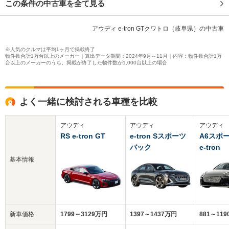
この条件の中古車を全て見る
アウディ e-tron GTクワトロ（岐阜県）の中古車
※人気のクルマは平均1ヶ月で掲載終了
物件数合計1万台以上のメーカー｜算出データ期間：2024年9月～11月｜内容：物件数合計1万
台以上のメーカーのうち、掲載が終了した物件数が1,000台以上の場合
よく一緒に検討される車種を比較
アウディ
アウディ
アウディ
RS e-tron GT
e-tron Sスポーツ
A6スポ
バック
e-tron
基本情報
新車価格
1799～3129万円
1397～1437万円
881～11