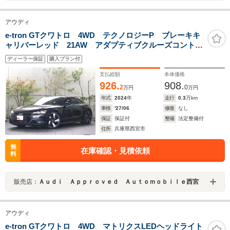
アウディ
e-tron GTクワトロ 4WD テクノロジーP ブレーキキ
ャリパーレッド 21AW アダプティブクルーズコントロ
ール サイドアシスト レーンキープ 全方位カメラ
ディーラー保証
購入プラン付
前後センサー バーチャルコックピット マトリクス
LEDヘッドライト 黒レザー
支払総額
本体価格
926.
908.
2
0
万円
万円
年式
2024
年
走行
0.3
万km
車検
'27/06
修復
なし
保証
保証付
整備
法定整備付
住所
兵庫県西宮市
無
在庫確認・見積依頼
料
販売店：
Ａｕｄｉ Ａｐｐｒｏｖｅｄ Ａｕｔｏｍｏｂｉｌｅ西宮
アウディ
e-tron GTクワトロ 4WD マトリクスLEDヘッドライト