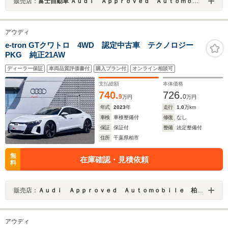
販売店：
富士自動車 Ａｕｄｉ Ａｐｐｒｏｖｅｄ Ａｕｔｏｍｏｂｉｌｅ福岡マリーナ
アウディ
e-tron GTクワトロ 4WD 認定中古車 テクノロジー
PKG 純正21AW
ディーラー保証
車両品質評価書付
購入プラン付
オンライン相談可
支払総額
本体価格
740.
726.
9
0
万円
万円
年式
2023
年
走行
1.0
万km
車検
車検整備付
修復
なし
保証
保証付
整備
法定整備付
住所
千葉県柏市
無
在庫確認・見積依頼
料
販売店：
Ａｕｄｉ Ａｐｐｒｏｖｅｄ Ａｕｔｏｍｏｂｉｌｅ 柏の葉
アウディ