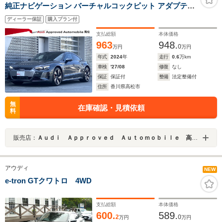
純正ナビゲーション バーチャルコックピット アダプティ
ブコントロール
ディーラー保証
購入プラン付
支払総額
本体価格
963
948.
0
万円
万円
年式
2024
年
走行
0.6
万km
車検
'27/08
修復
なし
保証
保証付
整備
法定整備付
住所
香川県高松市
無
在庫確認・見積依頼
料
販売店：
Ａｕｄｉ Ａｐｐｒｏｖｅｄ Ａｕｔｏｍｏｂｉｌｅ 高松（ＡＡＡ高松）
アウディ
NEW
e-tron GTクワトロ 4WD
支払総額
本体価格
600.
589.
2
0
万円
万円