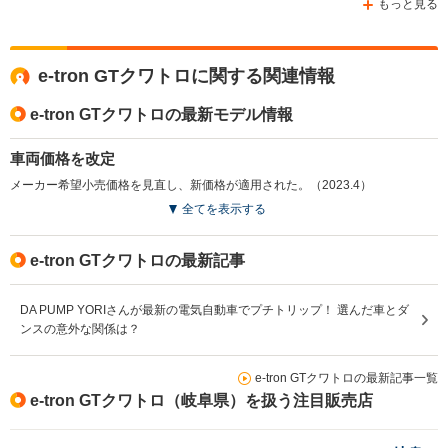
もっと見る
e-tron GTクワトロに関する関連情報
WLTCモード
-
-
-
燃費
e-tron GTクワトロの最新モデル情報
車両価格を改定
メーカー希望小売価格を見直し、新価格が適用された。（2023.4）
排気量
-
-
-
全てを表示する
駆動方式
4WD
4WD
MR、4WD
e-tron GTクワトロの最新記事
DA PUMP YORIさんが最新の電気自動車でプチトリップ！ 選んだ車とダ
ンスの意外な関係は？
e-tron GTクワトロの最新記事一覧
e-tron GTクワトロ（岐阜県）を扱う注目販売店