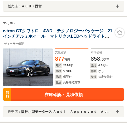
販売店：
Ａｕｄｉ西宮
アウディ
e-tron GTクワトロ 4WD テクノロジーパッケージ 21
インチアルミホイール マトリクスLEDヘッドライト
アダプティブクルーズコントロール レーンアシスト
ディーラー保証
アラウンドビューモニター 衝突軽減ブレーキ
支払総額
本体価格
877
858.
0
万円
万円
年式
2024
年
走行
0.9
万km
車検
'27/04
修復
なし
保証
保証付
整備
法定整備付
住所
兵庫県姫路市
無
在庫確認・見積依頼
料
販売店：
阪神小型モータース Ａｕｄｉ Ａｐｐｒｏｖｅｄ Ａｕｔｏｍｏｂｉｌｅ姫路