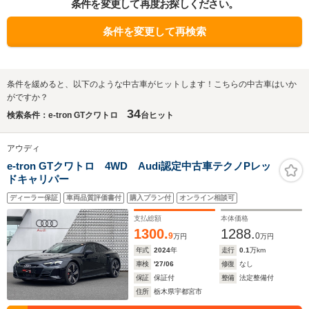
条件を変更して再度お探しください。
条件を変更して再検索
条件を緩めると、以下のような中古車がヒットします！こちらの中古車はいか
がですか？
34
検索条件：e-tron GTクワトロ
台ヒット
アウディ
e-tron GTクワトロ 4WD Audi認定中古車テクノPレッ
ドキャリパー
ディーラー保証
車両品質評価書付
購入プラン付
オンライン相談可
支払総額
本体価格
1300.
1288.
9
0
万円
万円
年式
2024
年
走行
0.1
万km
車検
'27/06
修復
なし
保証
保証付
整備
法定整備付
住所
栃木県宇都宮市