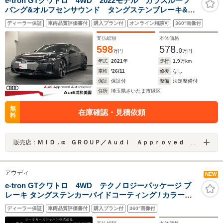
e-tron GTクワトロ 4WD 2022モデル ガラスルーフ
バング&オルフセンサウンド タングステンブレーキ&レ
ッドキャリパー マトリクスLEDライト
ディーラー保証
車両品質評価書付
購入プラン付
オンライン相談可
360°画像付
支払総額
本体価格
598
578.
0
万円
万円
年式
2021
年
走行
1.9
万km
車検
'26/11
修復
なし
保証
保証付
整備
法定整備付
住所
埼玉県さいたま市緑区
無
在庫確認・見積依頼
料
販売店：
ＭＩＤ．α ＧＲＯＵＰ／Ａｕｄｉ Ａｐｐｒｏｖｅｄ Ａｕｔｏｍｏｂｉｌｅ 浦和美園／株式会社ＭＩＤ
アウディ
NEW
e-tron GTクワトロ 4WD テクノロジーパッケージ ブ
レーキ タングステンカーバイドコーティング / カラード
ブレーキキャリパー レッド マトリックスLEDヘッドライ
ディーラー保証
車両品質評価書付
購入プラン付
360°画像付
ト レザーフリーパッケージ スポーツシート プラス