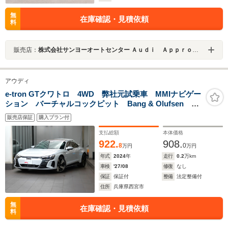
無
在庫確認・見積依頼
料
販売店：
株式会社サンヨーオートセンター Ａｕｄｉ Ａｐｐｒｏｖｅｄ Ａｕｔｏｍｏｂｉｌｅ岡山中央
アウディ
e-tron GTクワトロ 4WD 弊社元試乗車 MMIナビゲー
ション バーチャルコックピット Bang & Olufsen
パ ノ ラ マ サ ン ル ー フ マ ト リ ク ス LEDヘッドライ
販売店保証
購入プラン付
ト サラウンドビューカメラ . ワイヤレスチャージン
グ 禁煙 ETC
支払総額
本体価格
922.
908.
8
0
万円
万円
年式
2024
年
走行
0.2
万km
車検
'27/08
修復
なし
保証
保証付
整備
法定整備付
住所
兵庫県西宮市
無
在庫確認・見積依頼
料