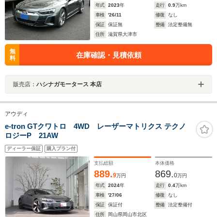
年式
2023
年
走行
0.9
万km
車検
'26/11
修復
なし
保証
保証無
整備
法定整備無
住所
滋賀県大津市
無
在庫確認・見積依頼
料
販売店：
ハシナガモータース 本店
アウディ
e-tron GTクワトロ 4WD レーザーマトリクス テクノ
ロジーP 21AW
ディーラー保証
購入プラン付
支払総額
本体価格
889.
869.
9
0
万円
万円
年式
2024
年
走行
0.4
万km
車検
'27/06
修復
なし
保証
保証付
整備
法定整備付
住所
岡山県岡山市北区