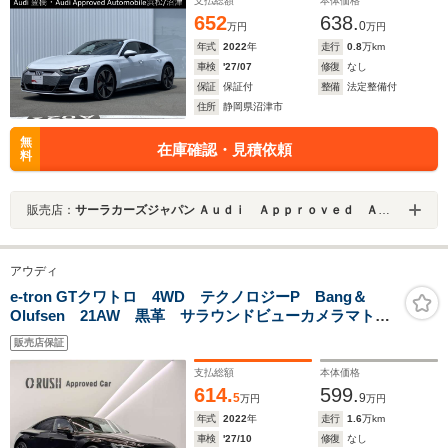
支払総額
本体価格
652
638.
0
万円
万円
年式
2022
年
走行
0.8
万km
車検
'27/07
修復
なし
保証
保証付
整備
法定整備付
住所
静岡県沼津市
無
在庫確認・見積依頼
料
販売店：
サーラカーズジャパン Ａｕｄｉ Ａｐｐｒｏｖｅｄ Ａｕｔｏｍｏｂｉｌｅ沼津
アウディ
e-tron GTクワトロ 4WD テクノロジーP Bang＆
Olufsen 21AW 黒革 サラウンドビューカメラマトリ
クスLEDヘッドライト/ダイナミックターンインディケー
販売店保証
ター e-tronスポーツサウンド ワイヤレスチャージング
支払総額
本体価格
614.
599.
5
9
万円
万円
年式
2022
年
走行
1.6
万km
車検
'27/10
修復
なし