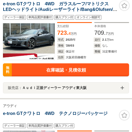
e-tron GTクワトロ 4WD ガラスルーフ/マトリクス
LEDヘッドライト/Audiレーザーライト/Bang&Olufsen/ア
コースティックガラス/e-tronスポーツサウンド/ワイヤレ
ディーラー保証
車両品質評価書付
購入プラン付
オンライン相談可
スチャージング/レッドキャリパー/認定中古車
支払総額
本体価格
723.
709.
4
7
万円
万円
年式
2025
年
走行
2.1
万km
車検
'28/03
修復
なし
保証
保証付
整備
法定整備付
住所
大阪府四條畷市
無
在庫確認・見積依頼
料
販売店：
Ａｕｄｉ正規ディーラー アウディ東大阪
アウディ
e-tron GTクワトロ 4WD テクノロジーパッケージ
ディーラー保証
車両品質評価書付
購入プラン付