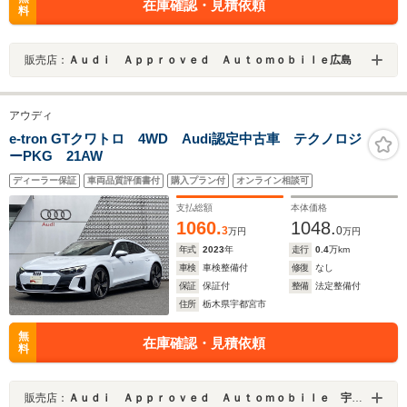
在庫確認・見積依頼
料
販売店：
Ａｕｄｉ Ａｐｐｒｏｖｅｄ Ａｕｔｏｍｏｂｉｌｅ広島
アウディ
e-tron GTクワトロ 4WD Audi認定中古車 テクノロジ
ーPKG 21AW
ディーラー保証
車両品質評価書付
購入プラン付
オンライン相談可
支払総額
本体価格
1060.
1048.
3
0
万円
万円
年式
2023
年
走行
0.4
万km
車検
車検整備付
修復
なし
保証
保証付
整備
法定整備付
住所
栃木県宇都宮市
無
在庫確認・見積依頼
料
販売店：
Ａｕｄｉ Ａｐｐｒｏｖｅｄ Ａｕｔｏｍｏｂｉｌｅ 宇都宮