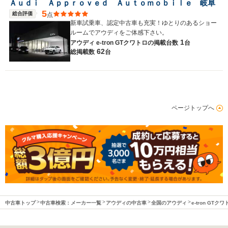
Ａｕｄｉ Ａｐｐｒｏｖｅｄ Ａｕｔｏｍｏｂｉｌｅ 岐阜
5
総合評価
点
新車試乗車、認定中古車も充実！ゆとりのあるショー
ルームでアウディをご体感下さい。
1
アウディ e-tron GTクワトロの
掲載台数
台
62
総掲載数
台
ページトップへ
中古車トップ
中古車検索：メーカー一覧
アウディの中古車
全国のアウディ
e-tron GT