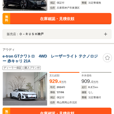
保証
保証付
整備
法定整備無
住所
兵庫県神戸市東灘区
無
在庫確認・見積依頼
料
販売店：
Ｏ－ＲＵＳＨ神戸
アウディ
e-tron GTクワトロ 4WD レーザーライト テクノロジ
ー 赤キャリ 21A
ディーラー保証
購入プラン付
支払総額
本体価格
929.
909.
9
0
万円
万円
年式
2024
年
走行
0.2
万km
車検
'27/06
修復
なし
保証
保証付
整備
法定整備付
住所
岡山県岡山市北区
無
在庫確認・見積依頼