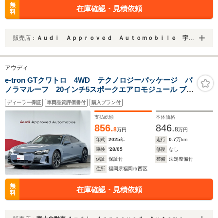
無
在庫確認・見積依頼
料
販売店：
Ａｕｄｉ Ａｐｐｒｏｖｅｄ Ａｕｔｏｍｏｂｉｌｅ 宇都宮
アウディ
e-tron GTクワトロ 4WD テクノロジーパッケージ パ
ノラマルーフ 20インチ5スポークエアロモジュール ブラ
ックアルミホイール
ディーラー保証
車両品質評価書付
購入プラン付
支払総額
本体価格
856.
846.
8
8
万円
万円
年式
2025
年
走行
0.7
万km
車検
'28/05
修復
なし
保証
保証付
整備
法定整備付
住所
福岡県福岡市西区
無
在庫確認・見積依頼
料