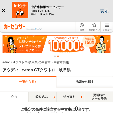
中古車情報カーセンサー
表示
Recruit Co., Ltd.
無料 － Google Play
履歴
お気に入り
メニュー
e-tron GTクワトロ(岐阜県)の中古車・中古車情報
アウディ e-tron GTクワトロ 岐阜県
一覧から探す
地図から探す
更新時に
0
絞り込み
並べ替え
台
メール受信
0
ご指定の条件に該当する中古車は
台です。