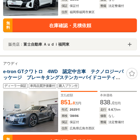
保証
保証付
整備
法定整備付
住所
福岡県福岡市東区
無
在庫確認・見積依頼
料
販売店：
富士自動車 Ａｕｄｉ福岡東
アウディ
e-tron GTクワトロ 4WD 認定中古車 テクノロジーパ
ッケージ ブレーキタングステンカーバイドコーティン
グ ブレーキキャリパーレッド Bang & Olufsen ガラ
ディーラー保証
車両品質評価書付
購入プラン付
スルーフ アダプティブクルーズコントロール
支払総額
本体価格
851.
838.
8
0
万円
万円
年式
2025
年
走行
0.6
万km
車検
'28/06
修復
なし
保証
保証付
整備
法定整備付
住所
広島県広島市西区
無