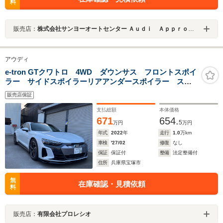
料
販売店：
株式会社サンヨーオートセンター Ａｕｄｉ Ａｐｐｒｏｖｅｄ Ａｕｔｏｍｏｂｉｌｅ岡山中央
アウディ
e-tron GTクワトロ 4WD ダウンサス フロントスポイ
ラー サイドスポイラーリアアンダースポイラー スペ
ーサー装着
販売店保証
支払総額
本体価格
671
654.
5
万円
万円
年式
2022
年
走行
1.0
万km
車検
'27/02
修復
なし
保証
保証付
整備
法定整備付
住所
兵庫県宝塚市
無
在庫確認・見積依頼
料
販売店：
有限会社プロレシオ