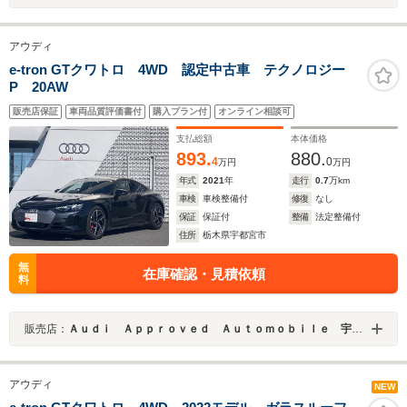
アウディ
e-tron GTクワトロ 4WD 認定中古車 テクノロジー
P 20AW
販売店保証
車両品質評価書付
購入プラン付
オンライン相談可
支払総額
本体価格
893.
880.
4
0
万円
万円
年式
2021
年
走行
0.7
万km
車検
車検整備付
修復
なし
保証
保証付
整備
法定整備付
住所
栃木県宇都宮市
無
在庫確認・見積依頼
料
販売店：
Ａｕｄｉ Ａｐｐｒｏｖｅｄ Ａｕｔｏｍｏｂｉｌｅ 宇都宮
アウディ
NEW