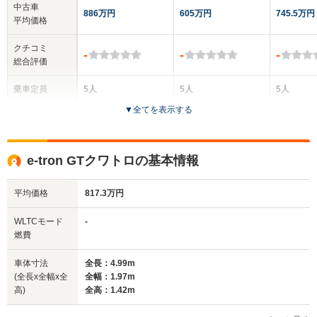
中古車
886万円
605万円
745.5万円
平均価格
クチコミ
-
-
-
総合評価
乗車定員
5人
5人
5人
▼
全てを表示する
ドア数
4ドア
5ドア
5ドア
全高
全高
全高
e-tron GTクワトロの基本情報
1.38m～1.4m
1.62m
1.47
平均価格
817.3万円
全幅
全幅
全
WLTCモード
-
サイズ
1.97m
1.98m
1.
燃費
全長
全長
(全長x全幅x全高)
4.99m～5m
4.9m
4.
車体寸法
全長：4.99m
(全長x全幅x全
全幅：1.97m
高)
全高：1.42m
ホイールベース
ホイールベース
ホイー
-m
-m