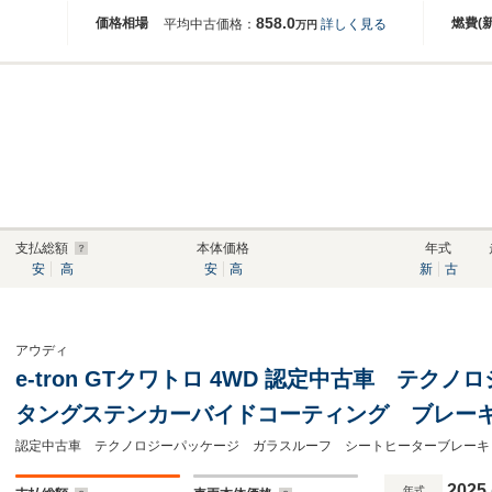
858.0
価格相場
燃費(
平均中古価格：
詳しく見る
万円
支払総額
本体価格
年式
安
高
安
高
新
古
アウディ
e-tron GTクワトロ 4WD 認定中古車 テク
タングステンカーバイドコーティング ブレーキ
& Olufsen ガラスルーフ アダプティブク
2025
年式