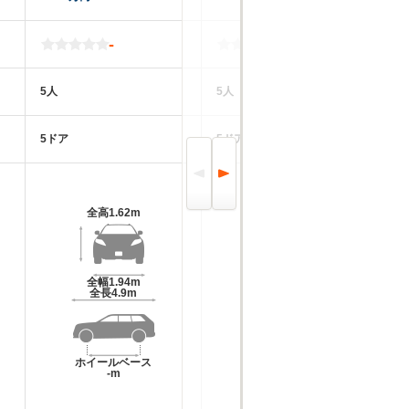
-
-
5人
5人
5
5ドア
5ドア
5
全高
1.62m
全高
1.62m
全幅
1.94m
全幅
1.98m
全長
4.9m
全長
4.92m
ホイールベース
ホイールベース
-m
-m