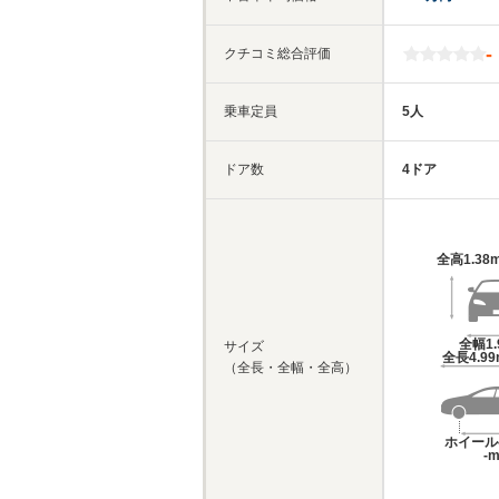
-
クチコミ総合評価
乗車定員
5人
ドア数
4ドア
全高
1.38
全幅
1
サイズ
全長
4.9
（全長・全幅・全高）
ホイール
-