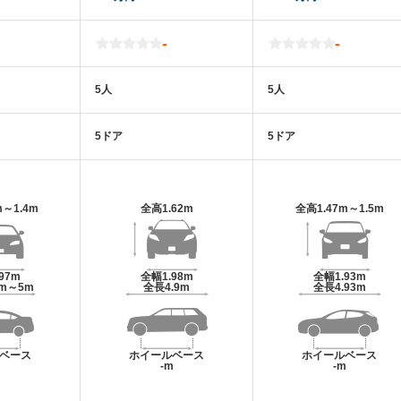
-
-
5人
5人
5ドア
5ドア
m～1.4m
全高
1.62m
全高
1.47m～1.5m
.97m
全幅
1.98m
全幅
1.93m
9m～5m
全長
4.9m
全長
4.93m
ベース
ホイールベース
ホイールベース
m
-m
-m