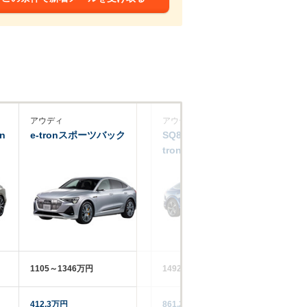
アウディ
アウディ
ア
n
e-tronスポーツバック
SQ8スポーツバックe-
e-
tron
1105～1346万円
1492～1499万円
93
412.3万円
861.2万円
40