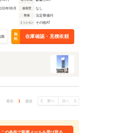
R10)年06月
なし
修復歴
法定整備付
整備
その他AT
ミッション
無
在庫確認・見積依頼
追加
料
1
前へ
次へ
最初
最後
この条件で新着メールを受け取る