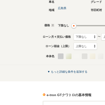
車名
グレード
広島県
地域
市区町村
価格
下限なし
〜
ローン月々支払い価格
ローン頭金（上限）
本体色
▼ もっと詳細な条件を追加する
e-tron GTクワトロ
の基本情報