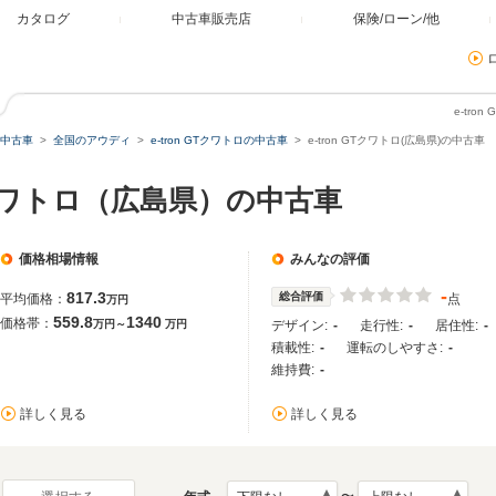
カタログ
中古車販売店
保険/ローン/他
e-tr
中古車
全国のアウディ
e-tron GTクワトロの中古車
e-tron GTクワトロ(広島県)の中古車
GTクワトロ（広島県）の中古車
価格相場情報
みんなの評価
-
817.3
総合評価
平均価格：
点
万円
559.8
1340
価格帯：
万円～
万円
デザイン:
-
走行性:
-
居住性:
-
積載性:
-
運転のしやすさ:
-
維持費:
-
詳しく見る
詳しく見る