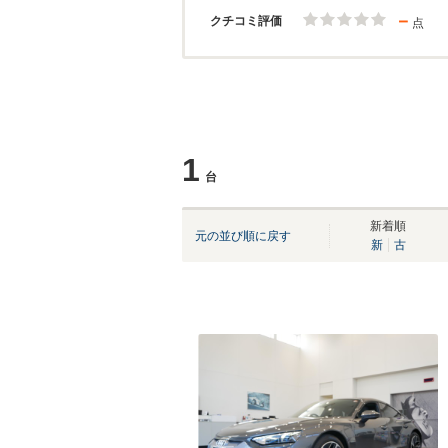
－
クチコミ評価
点
1
台
新着順
元の並び順に戻す
新
古