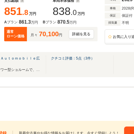
支払総額
車両本体価格
851
838
2028(
車検
.8
.0
万円
万円
保証付
保証
861.3
870.5
A
プラン
B
プラン
万円
万円
不明
排気量
通常
70,100
詳細を見る
月々
円
ローン価格
お気に入り
 Ａｕｔｏｍｏｂｉｌｅ広
クチコミ評価：
5
点（
3
件）
Ａｕｄｉディーラー世界初のタワー型ショルームで、ご来店お待ち申し上げております！
登録
新着中古車やお得な情報をお届けします。今すぐ登録しよう！