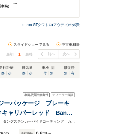
---
新車時)
---
e-tron GTクワトロ(アウディ)の燃費
スライドショーで見る
中古車相場
1
前へ
次へ
最初
最後
走行距離
排気量
車検
修復歴
多
少
多
少
付
無
無
有
車両品質評価書付
ディーラー保証
ノロジーパッケージ ブレーキ
キャリパーレッド Bang
ルーズコントロール
認定中古車 テクノロジーパッケージ ガラスルーフ シートヒーターブレーキ タングステンカーバイドコーティング カラードブレーキキャリパーレッド
0.6
(R07)
万km
走行距離