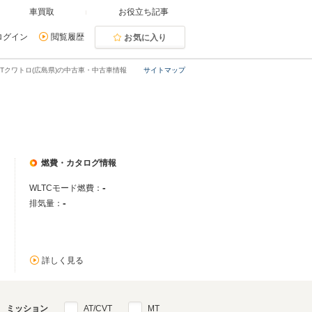
車買取
お役立ち記事
ログイン
閲覧履歴
お気に入り
on GTクワトロ(広島県)の中古車・中古車情報
サイトマップ
燃費・カタログ情報
-
WLTCモード燃費：
-
排気量：
詳しく見る
ミッション
AT/CVT
MT