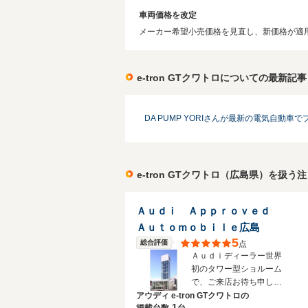
車両価格を改定
メーカー希望小売価格を見直し、新価格が適用さ
e-tron GTクワトロについての最新記事
DA PUMP YORIさんが最新の電気自動
e-tron GTクワトロ（広島県）を扱う
Ａｕｄｉ Ａｐｐｒｏｖｅｄ
Ａｕｔｏｍｏｂｉｌｅ広島
5
総合評価
点
Ａｕｄｉディーラー世界
初のタワー型ショルーム
で、ご来店お待ち申し上
げております！
アウディ e-tron GTクワトロの
1