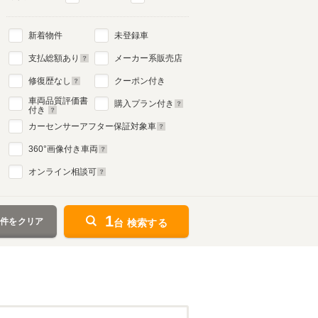
新着物件
未登録車
支払総額あり
メーカー系販売店
修復歴なし
クーポン付き
車両品質評価書
購入プラン付き
付き
カーセンサーアフター保証対象車
360
°画像付き車両
オンライン相談可
1
条件をクリア
台 検索する