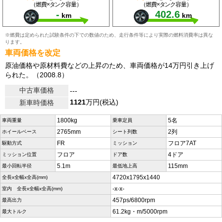
（燃費×タンク容量）
（燃費×タンク容量）
-
402.6
km
km
※燃費は定められた試験条件の下での数値のため、走行条件等により実際の燃料消費率は異な
ります。
車両価格を改定
原油価格や原材料費などの上昇のため、車両価格が14万円引き上げ
られた。（2008.8）
中古車価格
---
1121
万円(税込)
新車時価格
1800kg
5名
車両重量
乗車定員
2765mm
2列
ホイールベース
シート列数
FR
フロア7AT
駆動方式
ミッション
フロア
4ドア
ミッション位置
ドア数
5.1m
115mm
最小回転半径
最低地上高
4720x1795x1440
全長x全幅x全高(mm)
-x-x-
室内 全長x全幅x全高(mm)
457ps/6800rpm
最高出力
61.2kg・m/5000rpm
最大トルク