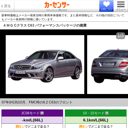
戻る
お気に入り
メニュー
新車時価格はメーカー発表当時の車両本体価格です。また基本情報など、その他の項目について
もメーカー発表時の情報に基いています。
ＡＭＧ Cクラス C63 パフォーマンスパッケージの燃費
1/3
07年(H19)10月、FMC時の6.2 C63のフロント
JC08モード
10・15モード
-km/L(66L)
6.1km/L(66L)
満タン
でどこまで走る？
満タン
でどこまで走る？