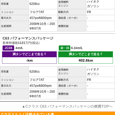
ハイオク
使用燃料
6208cc
排気量
エンジン
ガソリン
フロア7AT
FR
ミッション
駆動方式
457ps/6800rpm
-
最大出力
過給器（ターボ）
2008年10月～200
-
生産期間
燃費性能
9年07月
C63 パフォーマンスパッケージ
新車時価格
1121
万円(税込)
JC08
-km/L
10・15
6.1km/L
満タンでどこまで走る？
満タンでどこまで走る？
-km
402.6km
ハイオク
使用燃料
6208cc
排気量
エンジン
ガソリン
フロア7AT
FR
ミッション
駆動方式
457ps/6800rpm
-
最大出力
過給器（ターボ）
2008年10月～200
-
生産期間
燃費性能
9年07月
▲Cクラス C63 パフォーマンスパッケージの燃費TOPへ
Cクラスとよく比較されている車