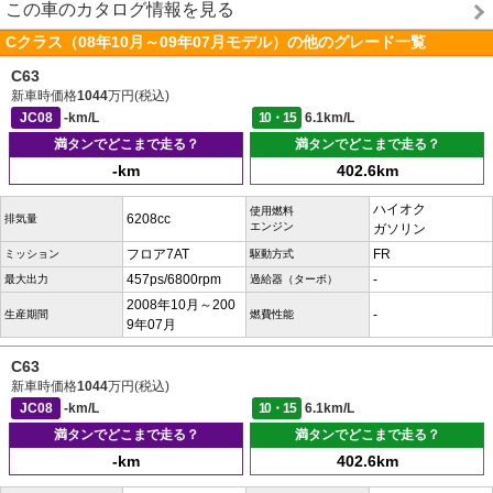
この車のカタログ情報を見る
Cクラス（08年10月～09年07月モデル）の他のグレード一覧
C63
新車時価格
1044
万円(税込)
JC08
-km/L
10・15
6.1km/L
満タンでどこまで走る？
満タンでどこまで走る？
-km
402.6km
ハイオク
使用燃料
6208cc
排気量
エンジン
ガソリン
フロア7AT
FR
ミッション
駆動方式
457ps/6800rpm
-
最大出力
過給器（ターボ）
2008年10月～200
-
生産期間
燃費性能
9年07月
C63
新車時価格
1044
万円(税込)
JC08
-km/L
10・15
6.1km/L
満タンでどこまで走る？
満タンでどこまで走る？
-km
402.6km