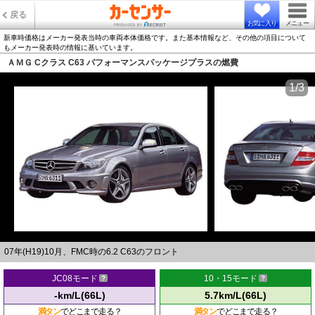
戻る
お気に入り
メニュー
新車時価格はメーカー発表当時の車両本体価格です。また基本情報など、その他の項目について
もメーカー発表時の情報に基いています。
ＡＭＧ Cクラス C63 パフォーマンスパッケージプラスの燃費
1/3
07年(H19)10月、FMC時の6.2 C63のフロント
JC08モード
10・15モード
-km/L(66L)
5.7km/L(66L)
満タン
でどこまで走る？
満タン
でどこまで走る？