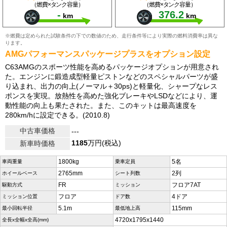
（燃費×タンク容量）
（燃費×タンク容量）
-
376.2
km
km
※燃費は定められた試験条件の下での数値のため、走行条件等により実際の燃料消費率は異な
ります。
AMGパフォーマンスパッケージプラスをオプション設定
C63AMGのスポーツ性能を高めるパッケージオプションが用意され
た。エンジンに鍛造成型軽量ピストンなどのスペシャルパーツが盛
り込まれ、出力の向上(ノーマル＋30ps)と軽量化、シャープなレス
ポンスを実現。放熱性を高めた強化ブレーキやLSDなどにより、運
動性能の向上も果たされた。また、このキットは最高速度を
280km/hに設定できる。(2010.8)
中古車価格
---
1185
万円(税込)
新車時価格
1800kg
5名
車両重量
乗車定員
2765mm
2列
ホイールベース
シート列数
FR
フロア7AT
駆動方式
ミッション
フロア
4ドア
ミッション位置
ドア数
5.1m
115mm
最小回転半径
最低地上高
4720x1795x1440
全長x全幅x全高(mm)