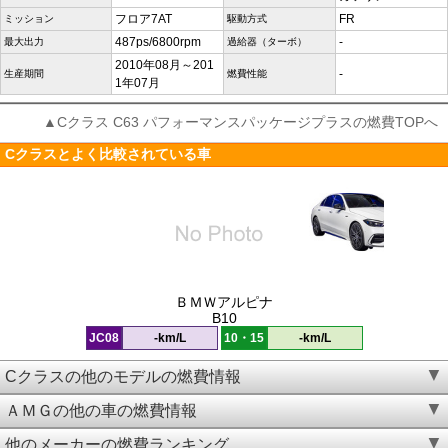
フロア7AT
FR
ミッション
駆動方式
487ps/6800rpm
-
最大出力
過給器（ターボ）
2010年08月～201
-
生産期間
燃費性能
1年07月
▲Cクラス C63 パフォーマンスパッケージプラスの燃費TOPへ
Cクラスとよく比較されている車
ＢＭＷアルピナ
B10
JC08
-km/L
10・15
-km/L
Cクラスの他のモデルの燃費情報
ＡＭＧの他の車の燃費情報
他のメーカーの燃費ランキング