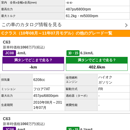
-x-x-
室内 全長x全幅x全高(mm)
487ps/6800rpm
最高出力
61.2kg・m/5000rpm
最大トルク
この車のカタログ情報を見る
Cクラス（10年08月～11年07月モデル）の他のグレード一覧
C63
新車時価格
1060
万円(税込)
JC08
-km/L
10・15
6.1km/L
満タンでどこまで走る？
満タンでどこまで走る？
-km
402.6km
ハイオク
使用燃料
6208cc
排気量
エンジン
ガソリン
フロア7AT
FR
ミッション
駆動方式
457ps/6800rpm
-
最大出力
過給器（ターボ）
2010年08月～201
-
生産期間
燃費性能
1年07月
C63
新車時価格
1060
万円(税込)
JC08
-km/L
10・15
6.1km/L