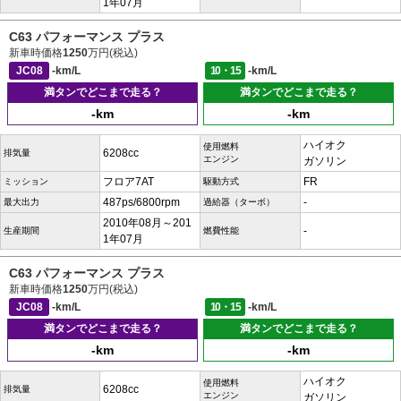
1年07月
C63 パフォーマンス プラス
新車時価格
1250
万円(税込)
JC08
-km/L
10・15
-km/L
満タンでどこまで走る？
満タンでどこまで走る？
-km
-km
ハイオク
使用燃料
6208cc
排気量
エンジン
ガソリン
フロア7AT
FR
ミッション
駆動方式
487ps/6800rpm
-
最大出力
過給器（ターボ）
2010年08月～201
-
生産期間
燃費性能
1年07月
C63 パフォーマンス プラス
新車時価格
1250
万円(税込)
JC08
-km/L
10・15
-km/L
満タンでどこまで走る？
満タンでどこまで走る？
-km
-km
ハイオク
使用燃料
6208cc
排気量
エンジン
ガソリン