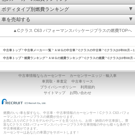
ボディタイプ別燃費ランキング
車を売却する
▲Cクラス C63 パフォーマンスパッケージプラスの燃費TOPへ
中古車トップ
中古車メーカー一覧
ＡＭＧの中古車
Cクラスの中古車
Cクラス(10年08月～
中古車トップ
燃費ランキング
ＡＭＧの燃費ランキング
Cクラスの燃費
Cクラス(10年08月
中古車情報ならカーセンサー
カーセンサーエッジ・輸入車
車買取・車査定
中古車リース
プライバシーポリシー
利用規約
サイトマップ
お問い合わせ
燃費のいい車を探すなら、中古車・中古車情報のカーセンサー！Cクラス C63 パフォ
ーマンスパッケージプラスの燃費が分かります。
お気に入りのCクラスモデルやグレードを見つけたら、お得・納得の中古車探し。豊
富なCクラス C63 パフォーマンスパッケージプラス中古車情報の中から様々な条件で
中古車検索ができます。
カーセンサーはあなたの車選びをサポートします！