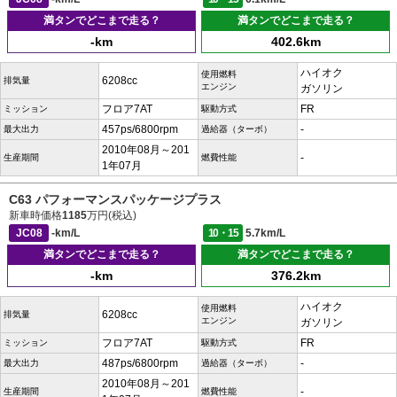
満タンでどこまで走る？
満タンでどこまで走る？
-km
402.6km
ハイオク
使用燃料
6208cc
排気量
エンジン
ガソリン
フロア7AT
FR
ミッション
駆動方式
457ps/6800rpm
-
最大出力
過給器（ターボ）
2010年08月～201
-
生産期間
燃費性能
1年07月
C63 パフォーマンスパッケージプラス
新車時価格
1185
万円(税込)
JC08
-km/L
10・15
5.7km/L
満タンでどこまで走る？
満タンでどこまで走る？
-km
376.2km
ハイオク
使用燃料
6208cc
排気量
エンジン
ガソリン
フロア7AT
FR
ミッション
駆動方式
487ps/6800rpm
-
最大出力
過給器（ターボ）
2010年08月～201
-
生産期間
燃費性能