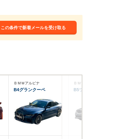
この条件で新着メールを受け取る
ＢＭＷアルピナ
ＢＭＷアルピナ
Ｂ
B4グランクーペ
B5ツーリング
B