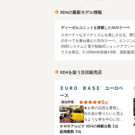
XD4の最新モデル情報
ディーゼルユニットを搭載したSUVクーペ
スポーティなダイナミズムを感じさせる、際
のすべてを兼ね備えたSUVクーペ。エンジンは
AWDシステムと電子制御式ショックアブソ
クスを両立。0-100km/h加速4.6秒、巡
XD4を扱う注目販売店
ＥＵＲＯ ＢＡＳＥ ユーロベ
ース
5
総合評価
点
★お車の品質を重視し、
自分達が乗りたいと思え
るような車を中心に仕入
れします★
1
ＢＭＷアルピナ XD4の
掲載台数
台
3
総掲載数
台