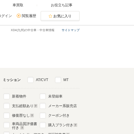
車買取
お役立ち記事
ログイン
閲覧履歴
お気に入り
XD4(九州)の中古車・中古車情報
サイトマップ
ミッション
AT/CVT
MT
新着物件
未登録車
支払総額あり
メーカー系販売店
修復歴なし
クーポン付き
車両品質評価書
購入プラン付き
付き