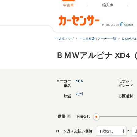
中古車
輸入車
中古車トップ
中古車検索：メーカー一覧
ＢＭＷアル
ＢＭＷアルピナ XD4
メーカー
XD4
モデル・
車名
グレード
九州
地域
市区町村
価格
下限なし
〜
ローン月々支払い価格