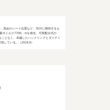
、高めのシート位置など、SUVに期待するも
最大トルク770N・mを発生。可変配分式の
ることなく、卓越したハンドリングとダイナミ
現している。（2018.9）
ｔ
限