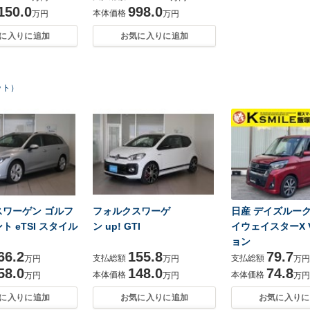
150.0
998.0
本体価格
万円
万円
に入りに追加
お気に入りに追加
ット）
スワーゲン ゴルフ
フォルクスワーゲ
日産 デイズルークス
ト eTSI スタイル
ン up! GTI
イウェイスターX 
ョン
66.2
155.8
79.7
支払総額
支払総額
万円
万円
万円
58.0
148.0
74.8
本体価格
本体価格
万円
万円
万円
に入りに追加
お気に入りに追加
お気に入りに