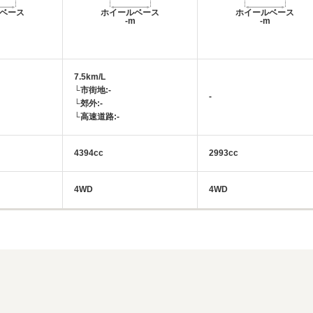
ベース
ホイールベース
ホイールベース
m
-m
-m
7.5km/L
└市街地:-
-
└郊外:-
└高速道路:-
4394cc
2993cc
4WD
4WD