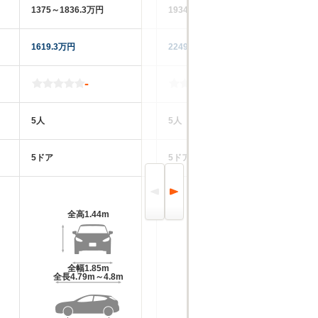
1375～1836.3万円
1934.7～2020万円
18
1619.3万円
2249万円
70
-
-
5人
5人
4
5ドア
5ドア
2
全高
1.44m
全高
1.47m～1.49m
全幅
1.85m
全幅
1.87m
全長
4.79m～4.8m
全長
4.96m～4.98m