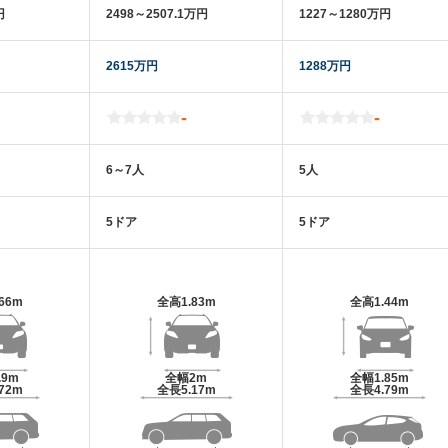
円
2498～2507.1万円
1227～1280万円
2615万円
1288万円
-
-
6～7人
5人
5ドア
5ドア
.66m
全高
1.83m
全高
1.44m
.9m
全幅
2m
全幅
1.85m
.72m
全長
5.17m
全長
4.79m