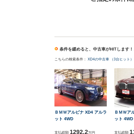
条件を緩めると、中古車がHITします
こちらの検索条件：
XD4の中古車 （3台ヒット）
ＢＭＷアルピナ XD4 アルラ
ＢＭＷアル
ット 4WD
ット 4WD
1292.2
1
支払総額
支払総額
万円