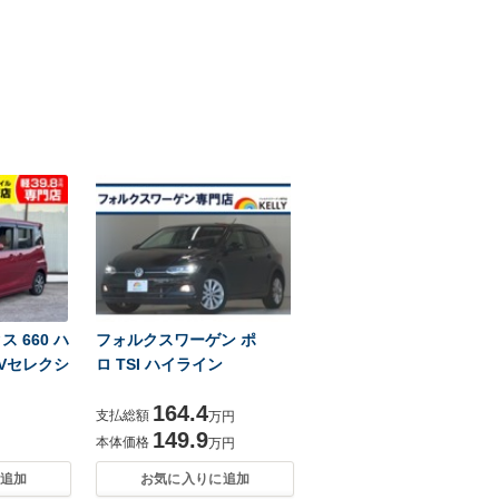
 660 ハ
フォルクスワーゲン ポ
Vセレクシ
ロ TSI ハイライン
164.4
支払総額
万円
149.9
本体価格
万円
追加
お気に入りに追加