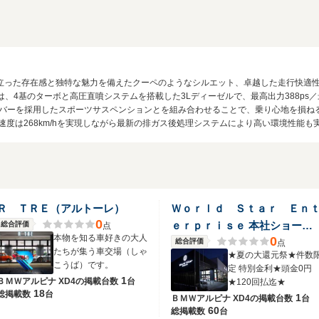
立った存在感と独特な魅力を備えたクーペのようなシルエット、卓越した走行快適性
、4基のターボと高圧直噴システムを搭載した3Lディーゼルで、最高出力388ps／
ーバーを採用したスポーツサスペンションとを組み合わせることで、乗り心地を損ね
航最高速度は268km/hを実現しながら最新の排ガス後処理システムにより高い環境性能も実
Ｒ ＴＲＥ（アルトーレ）
Ｗｏｒｌｄ Ｓｔａｒ Ｅｎ
0
ｅｒｐｒｉｓｅ 本社ショール
総合評価
点
本物を知る車好きの大人
0
ーム
総合評価
点
たちが集う車交場（しゃ
★夏の大還元祭★件数
こうば）です。
定 特別金利★頭金0円
1
ＢＭＷアルピナ XD4の
掲載台数
台
★120回払迄★
18
総掲載数
台
1
ＢＭＷアルピナ XD4の
掲載台数
台
60
総掲載数
台