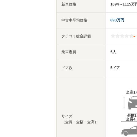
新車価格
1094～1115万
中古車平均価格
893万円
-
クチコミ総合評価
乗車定員
5人
ドア数
5ドア
全高
1
全幅
1
サイズ
全長
4
（全長・全幅・全高）