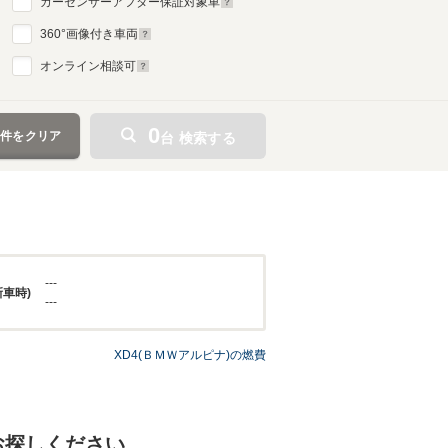
カーセンサーアフター保証対象車
360
°画像付き車両
オンライン相談可
0
条件をクリア
台 検索する
---
新車時)
---
XD4(ＢＭＷアルピナ)の燃費
お探しください。