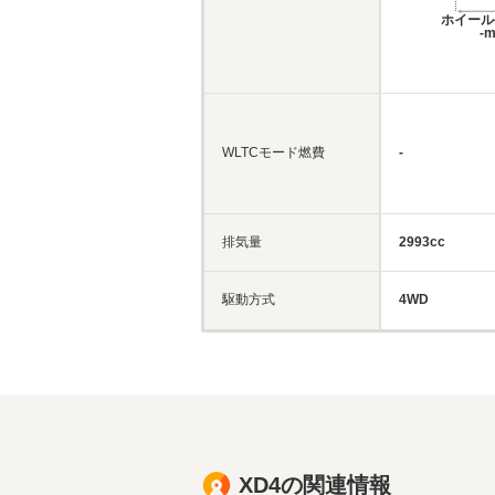
ホイール
-
WLTCモード燃費
-
排気量
2993cc
駆動方式
4WD
XD4の関連情報