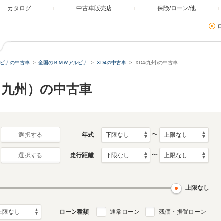
カタログ
中古車販売店
保険/ローン/他
ピナの中古車
全国のＢＭＷアルピナ
XD4の中古車
XD4(九州)の中古車
（九州）の中古車
〜
年式
選択する
〜
走行距離
選択する
上限なし
ローン種類
通常ローン
残価・据置ローン