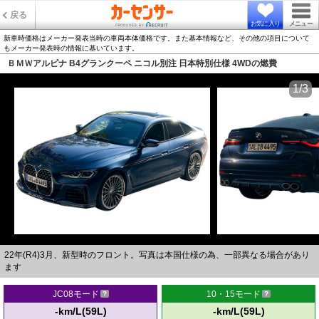
戻る
お気に入り
メニュー
新車時価格はメーカー発表当時の車両本体価格です。また基本情報など、その他の項目について
もメーカー発表時の情報に基いています。
ＢＭＷアルピナ B4グランクーペ ニコル別注 日本特別仕様 4WDの燃費
1/3
22年(R4)3月、新型時のフロント。写真は本国仕様の為、一部異なる場合があり
ます
JC08モード
10・15モード
-km/L(59L)
-km/L(59L)