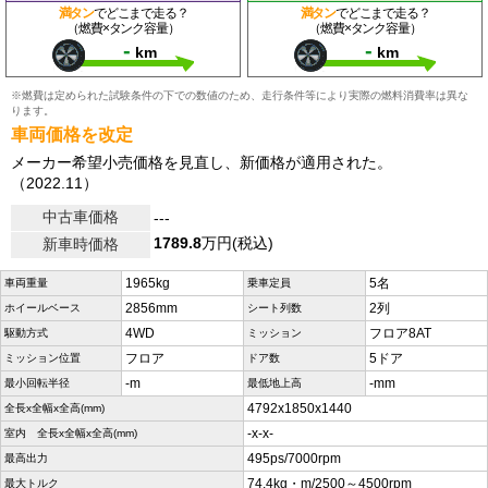
満タン
でどこまで走る？
満タン
でどこまで走る？
（燃費×タンク容量）
（燃費×タンク容量）
-
-
km
km
※燃費は定められた試験条件の下での数値のため、走行条件等により実際の燃料消費率は異な
ります。
車両価格を改定
メーカー希望小売価格を見直し、新価格が適用された。
（2022.11）
中古車価格
---
1789.8
万円(税込)
新車時価格
1965kg
5名
車両重量
乗車定員
2856mm
2列
ホイールベース
シート列数
4WD
フロア8AT
駆動方式
ミッション
フロア
5ドア
ミッション位置
ドア数
-m
-mm
最小回転半径
最低地上高
4792x1850x1440
全長x全幅x全高(mm)
-x-x-
室内 全長x全幅x全高(mm)
495ps/7000rpm
最高出力
74.4kg・m/2500～4500rpm
最大トルク