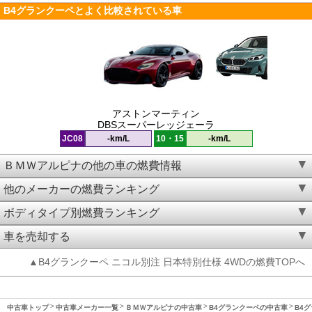
B4グランクーペとよく比較されている車
アストンマーティン
DBSスーパーレッジェーラ
JC08
-km/L
10・15
-km/L
ＢＭＷアルピナの他の車の燃費情報
他のメーカーの燃費ランキング
ボディタイプ別燃費ランキング
車を売却する
▲B4グランクーペ ニコル別注 日本特別仕様 4WDの燃費TOPへ
中古車トップ
中古車メーカー一覧
ＢＭＷアルピナの中古車
B4グランクーペの中古車
B4グ