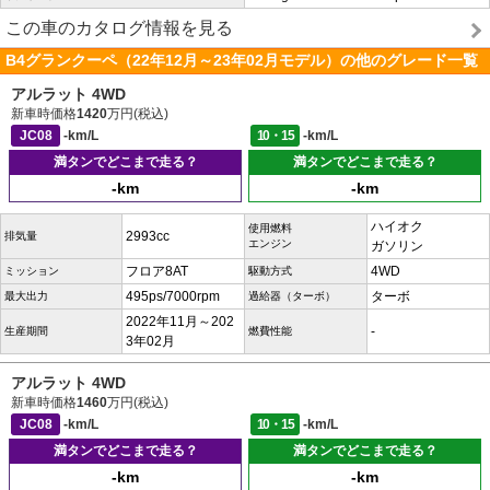
この車のカタログ情報を見る
B4グランクーペ（22年12月～23年02月モデル）の他のグレード一覧
アルラット 4WD
新車時価格
1420
万円(税込)
JC08
-km/L
10・15
-km/L
満タンでどこまで走る？
満タンでどこまで走る？
-km
-km
ハイオク
使用燃料
2993cc
排気量
エンジン
ガソリン
フロア8AT
4WD
ミッション
駆動方式
495ps/7000rpm
ターボ
最大出力
過給器（ターボ）
2022年11月～202
-
生産期間
燃費性能
3年02月
アルラット 4WD
新車時価格
1460
万円(税込)
JC08
-km/L
10・15
-km/L
満タンでどこまで走る？
満タンでどこまで走る？
-km
-km