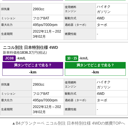
ハイオク
使用燃料
2993cc
排気量
エンジン
ガソリン
フロア8AT
4WD
ミッション
駆動方式
495ps/7000rpm
ターボ
最大出力
過給器（ターボ）
2022年11月～202
-
生産期間
燃費性能
3年02月
ニコル別注 日本特別仕様 4WD
新車時価格
1836.3
万円(税込)
JC08
-km/L
10・15
-km/L
満タンでどこまで走る？
満タンでどこまで走る？
-km
-km
ハイオク
使用燃料
2993cc
排気量
エンジン
ガソリン
フロア8AT
4WD
ミッション
駆動方式
495ps/7000rpm
ターボ
最大出力
過給器（ターボ）
2022年12月～202
-
生産期間
燃費性能
3年02月
▲B4グランクーペ ニコル別注 日本特別仕様 4WDの燃費TOPへ