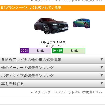
▲B4グランクーペ アルラット 4WDの燃費TOPへ
B4グランクーペとよく比較されている車
メルセデスＡＭＧ
CLEクーペ
JC08
-km/L
10・15
-km/L
ＢＭＷアルピナの他の車の燃費情報
他のメーカーの燃費ランキング
ボディタイプ別燃費ランキング
車を売却する
▲B4グランクーペ アルラット 4WDの燃費TOPへ