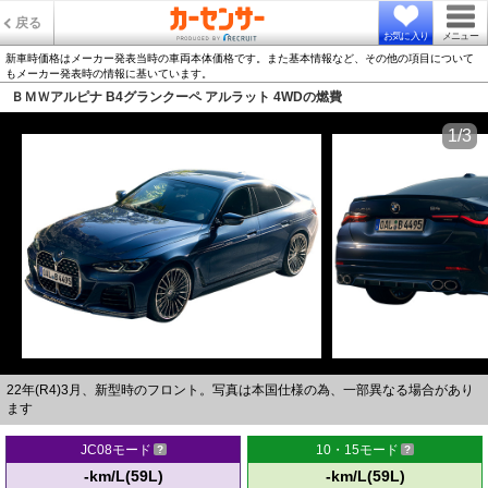
戻る
お気に入り
メニュー
新車時価格はメーカー発表当時の車両本体価格です。また基本情報など、その他の項目について
もメーカー発表時の情報に基いています。
ＢＭＷアルピナ B4グランクーペ アルラット 4WDの燃費
1/3
22年(R4)3月、新型時のフロント。写真は本国仕様の為、一部異なる場合があり
ます
JC08モード
10・15モード
-km/L(59L)
-km/L(59L)