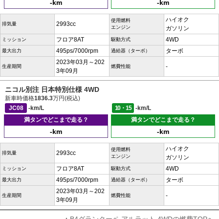
-km
-km
ハイオク
使用燃料
2993cc
排気量
エンジン
ガソリン
フロア8AT
4WD
ミッション
駆動方式
495ps/7000rpm
ターボ
最大出力
過給器（ターボ）
2023年03月～202
-
生産期間
燃費性能
3年09月
ニコル別注 日本特別仕様 4WD
新車時価格
1836.3
万円(税込)
JC08
-km/L
10・15
-km/L
満タンでどこまで走る？
満タンでどこまで走る？
-km
-km
ハイオク
使用燃料
2993cc
排気量
エンジン
ガソリン
フロア8AT
4WD
ミッション
駆動方式
495ps/7000rpm
ターボ
最大出力
過給器（ターボ）
2023年03月～202
-
生産期間
燃費性能
3年09月