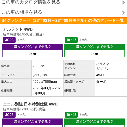
この車のカタログ情報を見る
この車の相場を見る
B4グランクーペ（23年03月～23年09月モデル）の他のグレード一覧
アルラット 4WD
新車時価格
1450
万円(税込)
JC08
-km/L
10・15
-km/L
満タンでどこまで走る？
満タンでどこまで走る？
-km
-km
ハイオク
使用燃料
2993cc
排気量
エンジン
ガソリン
フロア8AT
4WD
ミッション
駆動方式
495ps/7000rpm
ターボ
最大出力
過給器（ターボ）
2023年03月～202
-
生産期間
燃費性能
3年09月
ニコル別注 日本特別仕様 4WD
新車時価格
1789.8
万円(税込)
JC08
-km/L
10・15
-km/L
満タンでどこまで走る？
満タンでどこまで走る？