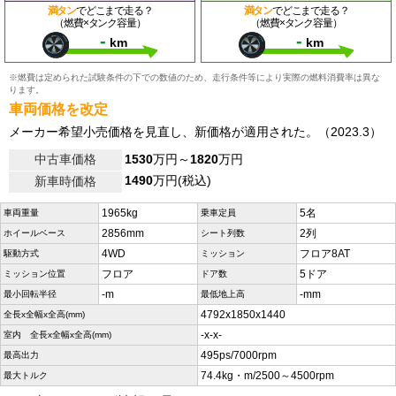
満タン
でどこまで走る？
満タン
でどこまで走る？
（燃費×タンク容量）
（燃費×タンク容量）
-
-
km
km
※燃費は定められた試験条件の下での数値のため、走行条件等により実際の燃料消費率は異な
ります。
車両価格を改定
メーカー希望小売価格を見直し、新価格が適用された。（2023.3）
中古車価格
1530
万円～
1820
万円
1490
万円(税込)
新車時価格
1965kg
5名
車両重量
乗車定員
2856mm
2列
ホイールベース
シート列数
4WD
フロア8AT
駆動方式
ミッション
フロア
5ドア
ミッション位置
ドア数
-m
-mm
最小回転半径
最低地上高
4792x1850x1440
全長x全幅x全高(mm)
-x-x-
室内 全長x全幅x全高(mm)
495ps/7000rpm
最高出力
74.4kg・m/2500～4500rpm
最大トルク