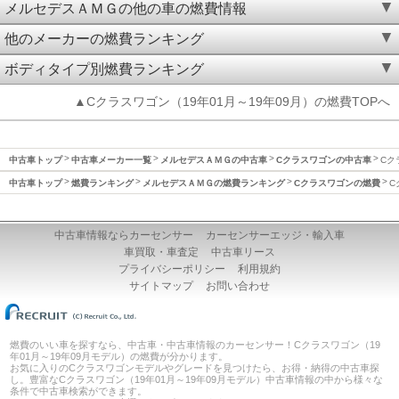
メルセデスＡＭＧの他の車の燃費情報
他のメーカーの燃費ランキング
ボディタイプ別燃費ランキング
▲Cクラスワゴン（19年01月～19年09月）の燃費TOPへ
中古車トップ
中古車メーカー一覧
メルセデスＡＭＧの中古車
Cクラスワゴンの中古車
Cク
中古車トップ
燃費ランキング
メルセデスＡＭＧの燃費ランキング
Cクラスワゴンの燃費
C
中古車情報ならカーセンサー
カーセンサーエッジ・輸入車
車買取・車査定
中古車リース
プライバシーポリシー
利用規約
サイトマップ
お問い合わせ
燃費のいい車を探すなら、中古車・中古車情報のカーセンサー！Cクラスワゴン（19
年01月～19年09月モデル）の燃費が分かります。
お気に入りのCクラスワゴンモデルやグレードを見つけたら、お得・納得の中古車探
し。豊富なCクラスワゴン（19年01月～19年09月モデル）中古車情報の中から様々な
条件で中古車検索ができます。