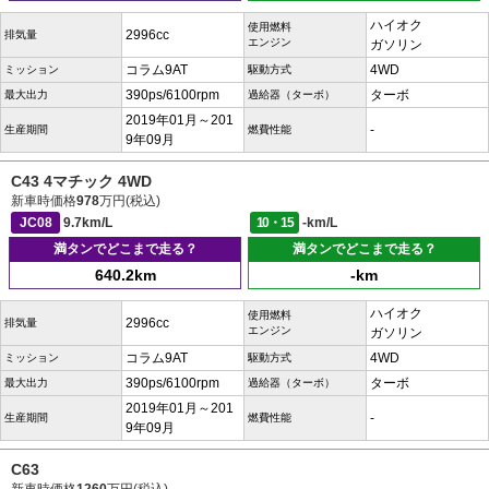
ハイオク
使用燃料
2996cc
排気量
エンジン
ガソリン
コラム9AT
4WD
ミッション
駆動方式
390ps/6100rpm
ターボ
最大出力
過給器（ターボ）
2019年01月～201
-
生産期間
燃費性能
9年09月
C43 4マチック 4WD
新車時価格
978
万円(税込)
JC08
9.7km/L
10・15
-km/L
満タンでどこまで走る？
満タンでどこまで走る？
640.2km
-km
ハイオク
使用燃料
2996cc
排気量
エンジン
ガソリン
コラム9AT
4WD
ミッション
駆動方式
390ps/6100rpm
ターボ
最大出力
過給器（ターボ）
2019年01月～201
-
生産期間
燃費性能
9年09月
C63