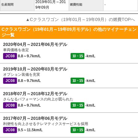
2019年01月～201
-
生産期間
燃費性能
9年09月
▲Cクラスワゴン（19年01月～19年09月）の燃費TOPへ
Cクラスワゴン（19年01月～19年09月モデル）の他のマイナーチェン
ジ一覧
2020年04月～2021年06月モデル
車両価格を改定
JC08
8.8～9.7km/L
10・15
-km/L
2019年10月～2020年03月モデル
オプション装備を充実
JC08
8.8～9.7km/L
10・15
-km/L
2018年07月～2018年12月モデル
さらなるパフォーマンスの向上が図られた
JC08
8.8～9.7km/L
10・15
-km/L
2017年07月～2018年06月モデル
利便性を向上させるテレマティクスサービスを採用
JC08
9.5～11.5km/L
10・15
-km/L