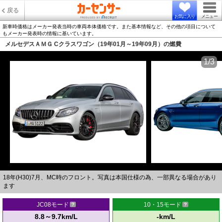
戻る
お気に入り
メニュー
新車時価格はメーカー発表当時の車両本体価格です。また基本情報など、その他の項目について
もメーカー発表時の情報に基いています。
メルセデスＡＭＧ Cクラスワゴン（19年01月～19年09月）の燃費
1/3
18年(H30)7月、MC時のフロント。写真は本国仕様の為、一部異なる場合があり
ます
JC08モード
10・15モード
8.8～9.7km/L
-km/L