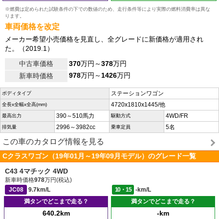
※燃費は定められた試験条件の下での数値のため、走行条件等により実際の燃料消費率は異な
ります。
車両価格を改定
メーカー希望小売価格を見直し、全グレードに新価格が適用され
た。（2019.1）
中古車価格
370
万円～
378
万円
978
万円～
1426
万円
新車時価格
ステーションワゴン
ボディタイプ
4720x1810x1445/他
全長x全幅x全高(mm)
390～510馬力
4WD/FR
最高出力
駆動方式
2996～3982cc
5名
排気量
乗車定員
この車のカタログ情報を見る
Cクラスワゴン（19年01月～19年09月モデル）のグレード一覧
C43 4マチック 4WD
新車時価格
978
万円(税込)
JC08
9.7km/L
10・15
-km/L
満タンでどこまで走る？
満タンでどこまで走る？
640.2km
-km