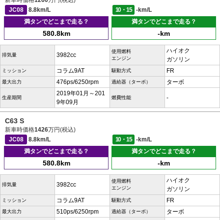
新車時価格
1260
万円(税込)
JC08
8.8km/L
10・15
-km/L
満タンでどこまで走る？
満タンでどこまで走る？
580.8km
-km
ハイオク
使用燃料
3982cc
排気量
エンジン
ガソリン
コラム9AT
FR
ミッション
駆動方式
476ps/6250rpm
ターボ
最大出力
過給器（ターボ）
2019年01月～201
-
生産期間
燃費性能
9年09月
C63 S
新車時価格
1426
万円(税込)
JC08
8.8km/L
10・15
-km/L
満タンでどこまで走る？
満タンでどこまで走る？
580.8km
-km
ハイオク
使用燃料
3982cc
排気量
エンジン
ガソリン
コラム9AT
FR
ミッション
駆動方式
510ps/6250rpm
ターボ
最大出力
過給器（ターボ）