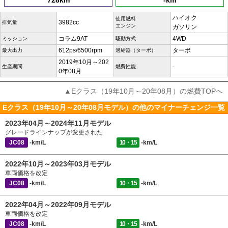
728km
-km
ハイオク
使用燃料
3982cc
排気量
エンジン
ガソリン
コラム9AT
4WD
ミッション
駆動方式
612ps/6500rpm
ターボ
最大出力
過給器（ターボ）
2019年10月～202
-
生産期間
燃費性能
0年08月
▲Eクラス（19年10月～20年08月）の燃費TOPへ
Eクラス（19年10月～20年08月モデル）の他のマイナーチェンジ一覧
2023年04月～2024年11月モデル
グレードラインナップが変更された
JC08
-km/L
10・15
-km/L
2022年10月～2023年03月モデル
車両価格を改定
JC08
-km/L
10・15
-km/L
2022年04月～2022年09月モデル
車両価格を改定
JC08
-km/L
10・15
-km/L