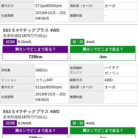
571ps/6500rpm
ターボ
最大出力
過給器（ターボ）
2019年10月～202
-
生産期間
燃費性能
0年08月
E63 S 4マチックプラス 4WD
新車時価格
1875
万円(税込)
JC08
9.1km/L
10・15
-km/L
満タンでどこまで走る？
満タンでどこまで走る？
728km
-km
ハイオク
使用燃料
3982cc
排気量
エンジン
ガソリン
コラム9AT
4WD
ミッション
駆動方式
612ps/6500rpm
ターボ
最大出力
過給器（ターボ）
2019年10月～202
-
生産期間
燃費性能
0年08月
E63 S 4マチックプラス 4WD
新車時価格
1875
万円(税込)
JC08
9.1km/L
10・15
-km/L
満タンでどこまで走る？
満タンでどこまで走る？