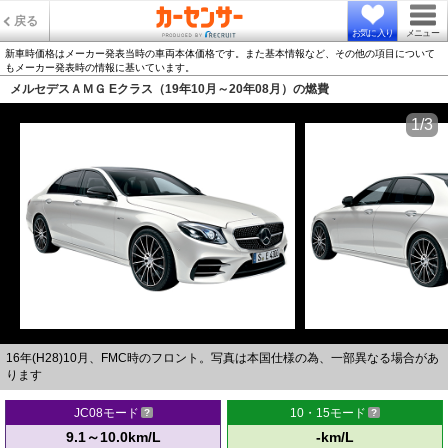
戻る
お気に入り
メニュー
新車時価格はメーカー発表当時の車両本体価格です。また基本情報など、その他の項目について
もメーカー発表時の情報に基いています。
メルセデスＡＭＧ Eクラス（19年10月～20年08月）の燃費
1/3
16年(H28)10月、FMC時のフロント。写真は本国仕様の為、一部異なる場合があ
ります
JC08モード
10・15モード
9.1～10.0km/L
-km/L