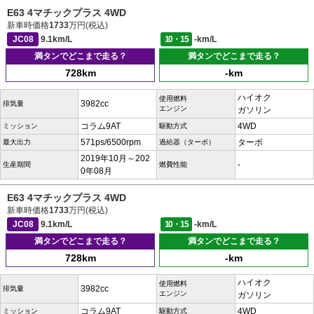
E63 4マチックプラス 4WD
新車時価格
1733
万円(税込)
JC08
9.1km/L
10・15
-km/L
満タンでどこまで走る？
満タンでどこまで走る？
728km
-km
ハイオク
使用燃料
3982cc
排気量
エンジン
ガソリン
コラム9AT
4WD
ミッション
駆動方式
571ps/6500rpm
ターボ
最大出力
過給器（ターボ）
2019年10月～202
-
生産期間
燃費性能
0年08月
E63 4マチックプラス 4WD
新車時価格
1733
万円(税込)
JC08
9.1km/L
10・15
-km/L
満タンでどこまで走る？
満タンでどこまで走る？
728km
-km
ハイオク
使用燃料
3982cc
排気量
エンジン
ガソリン
コラム9AT
4WD
ミッション
駆動方式