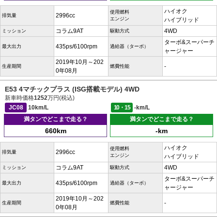
ハイオク
使用燃料
2996cc
排気量
エンジン
ハイブリッド
コラム9AT
4WD
ミッション
駆動方式
ターボ&スーパーチ
435ps/6100rpm
最大出力
過給器（ターボ）
ャージャー
2019年10月～202
-
生産期間
燃費性能
0年08月
E53 4マチックプラス (ISG搭載モデル) 4WD
新車時価格
1252
万円(税込)
JC08
10km/L
10・15
-km/L
満タンでどこまで走る？
満タンでどこまで走る？
660km
-km
ハイオク
使用燃料
2996cc
排気量
エンジン
ハイブリッド
コラム9AT
4WD
ミッション
駆動方式
ターボ&スーパーチ
435ps/6100rpm
最大出力
過給器（ターボ）
ャージャー
2019年10月～202
-
生産期間
燃費性能
0年08月