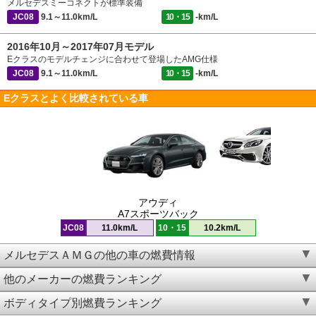
メルセデスミーコネクトが標準装備
JC08
9.1～11.0km/L
10・15
-km/L
2016年10月～2017年07月モデル
Eクラスのモデルチェンジに合わせて登場したAMG仕様
JC08
9.1～11.0km/L
10・15
-km/L
Eクラスとよく比較されている車
アウディ
A7スポーツバック
JC08
11.0km/L
10・15
10.2km/L
メルセデスＡＭＧの他の車の燃費情報
他のメーカーの燃費ランキング
ボディタイプ別燃費ランキング