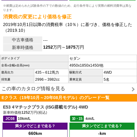
※燃費は定められた試験条件の下での数値のため、走行条件等により実際の燃料消費率は異な
ります。
消費税の変更により価格を修正
2019年10月1日以降の消費税率（10％）に基づき、価格を修正した
（2019.10）
中古車価格
---
1252
万円～
1875
万円
新車時価格
セダン
ボディタイプ
4950x1850x1450/他
全長x全幅x全高(mm)
435～612馬力
4WD
最高出力
駆動方式
2996～3982cc
5名
排気量
乗車定員
この車のカタログ情報を見る
Eクラス（19年10月～20年08月モデル）のグレード一覧
E53 4マチックプラス (ISG搭載モデル) 4WD
新車時価格
1252
万円(税込)
JC08
10km/L
10・15
-km/L
満タンでどこまで走る？
満タンでどこまで走る？
660km
-km