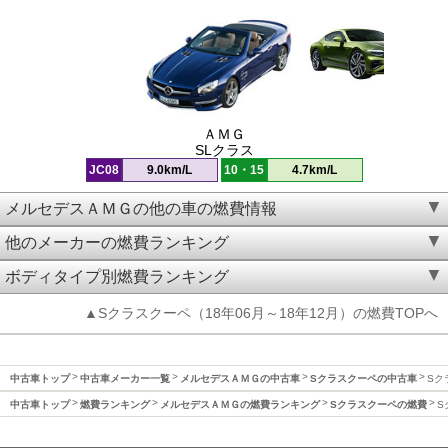
ＡＭＧ
SLクラス
JC08
9.0km/L
10・15
4.7km/L
メルセデスＡＭＧの他の車の燃費情報
他のメーカーの燃費ランキング
ボディタイプ別燃費ランキング
▲Sクラスクーペ（18年06月～18年12月）の燃費TOPへ
中古車トップ
中古車メーカー一覧
メルセデスＡＭＧの中古車
Sクラスクーペの中古車
Sク
中古車トップ
燃費ランキング
メルセデスＡＭＧの燃費ランキング
Sクラスクーペの燃費
S