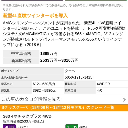
※燃費は定められた試験条件の下での数値のため、走行条件等により実際の燃料消費率は異な
ります。
新型4L直噴ツインターボを導入
AMGシリンダーマネジメントが採用された、新型4L・V8直噴ツイ
ンターボが加わった。このユニットを搭載し、トルク可変型4輪駆動
システムのAMG4MATIC＋が装備されるS63・4MATIC。V12エンジ
ンが搭載されるトップパフォーマンスモデルのS65というラインナ
ップになる（2018.6）
中古車価格
1888
万円
2533
万円～
3310
万円
新車時価格
クーペ
ボディタイプ
5050x1915x1425
全長x全幅x全高(mm)
612～630馬力
4WD/FR
最高出力
駆動方式
3982～5980cc
4名
排気量
乗車定員
この車のカタログ情報を見る
Sクラスクーペ（18年06月～18年12月モデル）のグレード一覧
S63 4マチックプラス 4WD
新車時価格
2533
万円(税込)
JC08
8.7km/L
10・15
-km/L