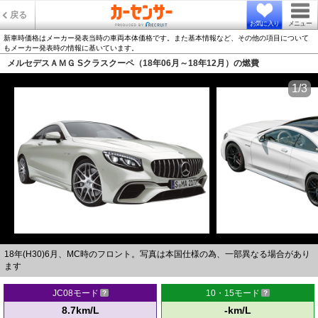
戻る
お気に入り
メニュー
新車時価格はメーカー発表当時の車両本体価格です。また基本情報など、その他の項目について
もメーカー発表時の情報に基いています。
メルセデスＡＭＧ Sクラスクーペ（18年06月～18年12月）の燃費
1/3
18年(H30)6月、MC時のフロント。写真は本国仕様の為、一部異なる場合があり
ます
JC08モード
10・15モード
8.7km/L
-km/L