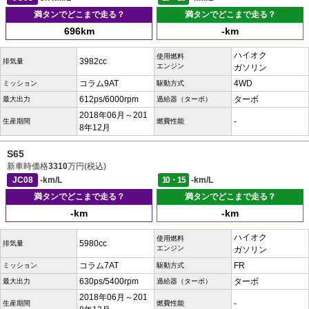
満タンでどこまで走る？
満タンでどこまで走る？
696km
-km
ハイオク
使用燃料
3982cc
排気量
エンジン
ガソリン
コラム9AT
4WD
ミッション
駆動方式
612ps/6000rpm
ターボ
最大出力
過給器（ターボ）
2018年06月～201
-
生産期間
燃費性能
8年12月
S65
新車時価格
3310
万円(税込)
JC08
-km/L
10・15
-km/L
満タンでどこまで走る？
満タンでどこまで走る？
-km
-km
ハイオク
使用燃料
5980cc
排気量
エンジン
ガソリン
コラム7AT
FR
ミッション
駆動方式
630ps/5400rpm
ターボ
最大出力
過給器（ターボ）
2018年06月～201
-
生産期間
燃費性能