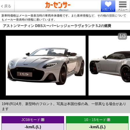
戻る
お気に入り
メニュー
新車時価格はメーカー発表当時の車両本体価格です。また基本情報など、その他の項目について
もメーカー発表時の情報に基いています。
アストンマーティン DBSスーパーレッジェーラヴォランテ 5.2の燃費
1/3
19年(R1)4月、新型時のフロント。写真は本国仕様の為、一部異なる場合があり
ます
JC08モード
10・15モード
-km/L(L)
-km/L(L)