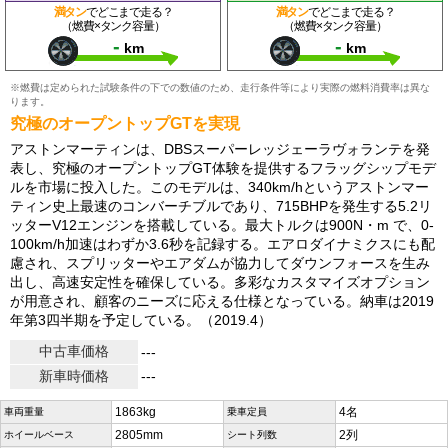
満タン
でどこまで走る？
満タン
でどこまで走る？
（燃費×タンク容量）
（燃費×タンク容量）
-
-
km
km
※燃費は定められた試験条件の下での数値のため、走行条件等により実際の燃料消費率は異な
ります。
究極のオープントップGTを実現
アストンマーティンは、DBSスーパーレッジェーラヴォランテを発
表し、究極のオープントップGT体験を提供するフラッグシップモデ
ルを市場に投入した。このモデルは、340km/hというアストンマー
ティン史上最速のコンバーチブルであり、715BHPを発生する5.2リ
ッターV12エンジンを搭載している。最大トルクは900N・m で、0-
100km/h加速はわずか3.6秒を記録する。エアロダイナミクスにも配
慮され、スプリッターやエアダムが協力してダウンフォースを生み
出し、高速安定性を確保している。多彩なカスタマイズオプション
が用意され、顧客のニーズに応える仕様となっている。納車は2019
年第3四半期を予定している。（2019.4）
中古車価格
---
新車時価格
---
1863kg
4名
車両重量
乗車定員
2805mm
2列
ホイールベース
シート列数