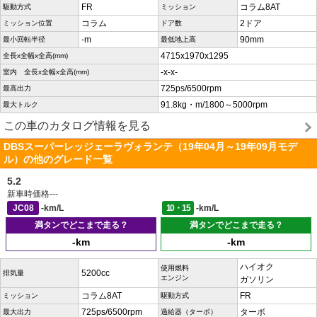
FR
コラム8AT
駆動方式
ミッション
コラム
2ドア
ミッション位置
ドア数
-m
90mm
最小回転半径
最低地上高
4715x1970x1295
全長x全幅x全高(mm)
-x-x-
室内 全長x全幅x全高(mm)
725ps/6500rpm
最高出力
91.8kg・m/1800～5000rpm
最大トルク
この車のカタログ情報を見る
DBSスーパーレッジェーラヴォランテ（19年04月～19年09月モデ
ル）の他のグレード一覧
5.2
新車時価格
---
JC08
-km/L
10・15
-km/L
満タンでどこまで走る？
満タンでどこまで走る？
-km
-km
ハイオク
使用燃料
5200cc
排気量
エンジン
ガソリン
コラム8AT
FR
ミッション
駆動方式
725ps/6500rpm
ターボ
最大出力
過給器（ターボ）